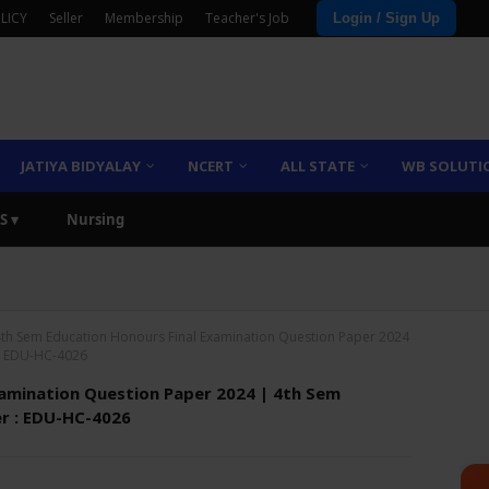
LICY
Seller
Membership
Teacher's Job
Login / Sign Up
JATIYA BIDYALAY
NCERT
ALL STATE
WB SOLUTI
S ▾
Nursing
th Sem Education Honours Final Examination Question Paper 2024
 : EDU-HC-4026
xamination Question Paper 2024 | 4th Sem
er : EDU-HC-4026