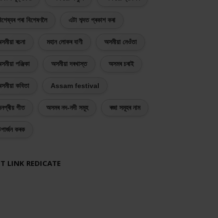
িশেষ্যৰ পৰা বিশেষণলৈ
এটা শব্দত প্ৰকাশ কৰা
সমীয়া ৰচনা
মহান লোকৰ বাণী
অসমীয়া নেওঁতা
সমীয়া পঞ্জিকা
অসমীয়া দৰখাস্ত
অসমৰ চৰাই
সমীয়া কবিতা
Assam festival
নপ্ৰীয় গীত
অসমৰ নদ-নদী সমূহ
ৰজা সমূহৰ নাম
পাৰ্জন কৰক
T LINK REDICATE