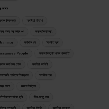
ৰ অসম
সমৰ দিৱসসমূহ
অসমীয়া কিতাপ
হজ লভ্য বন দৰবৰ গুণ
অসমৰ জিলাসমূহ
Grammar
সমাৰ্থক শব্দ
বিপৰীত শব্দ
Assamese People
অসমৰ কিছুমান ধানৰ প্ৰজাতি
সমৰ জনপ্ৰিয় লোক
অসমীয়া কাহিনী
াৰতবৰ্ষৰ প্ৰৱিত্ৰ তীৰ্থস্থান
অসমীয়া শব্দ
াক্য ৰচনা
অসমৰ উদ্ভিদ
ম্পিউটাৰত আঁকা ছবি
জীৱ-জন্তু নাম
ণিতৰ সূত্ৰাৱলী
অসমীয়া সঁজুলি
অসমীয়া ব্যাকৰণ