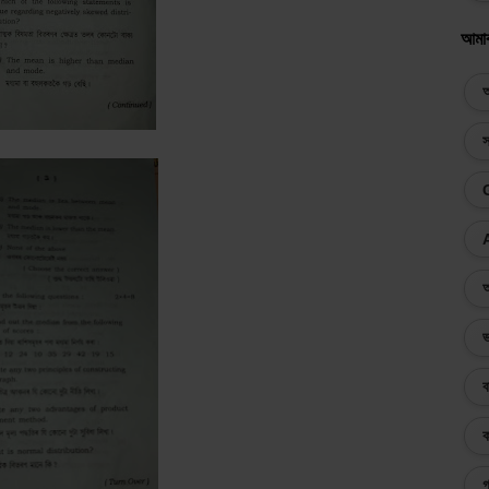
আমা
অ
স
অ
ভ
ব
ক
গ