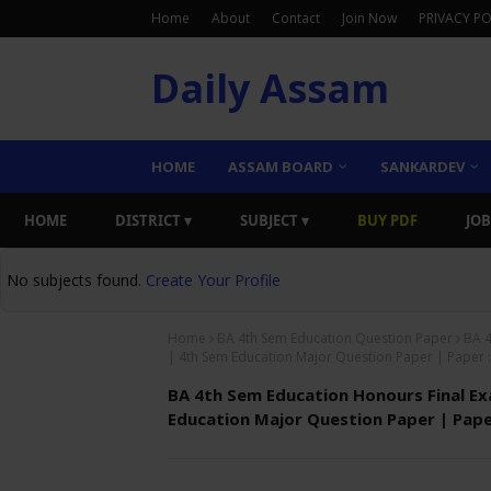
Home
About
Contact
Join Now
PRIVACY PO
Daily Assam
HOME
ASSAM BOARD
SANKARDEV
HOME
DISTRICT ▾
SUBJECT ▾
BUY PDF
JOB
No subjects found.
Create Your Profile
Home
BA 4th Sem Education Question Paper
BA 4
| 4th Sem Education Major Question Paper | Paper
BA 4th Sem Education Honours Final E
Education Major Question Paper | Pap