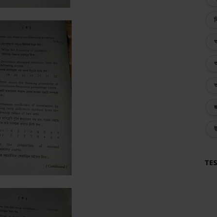
ব
অ
অ
অ
জ
উ
TES