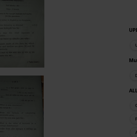
UP
Mu
AL