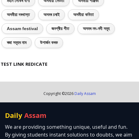
মহান লোকৰ বাণী
অসমীয়া নেওঁতা
অসমীয়া পঞ্জিকা
অসমীয়া দৰখাস্ত
অসমৰ চৰাই
অসমীয়া কবিতা
Assam festival
জনপ্ৰীয় গীত
অসমৰ নদ-নদী সমূহ
ৰজা সমূহৰ নাম
উপাৰ্জন কৰক
TEST LINK REDICATE
Copyright ©
2026
Daily Assam
Daily
Assam
We are providing something unique, useful and fun.
By giving students instant solutions to doubts, we aim