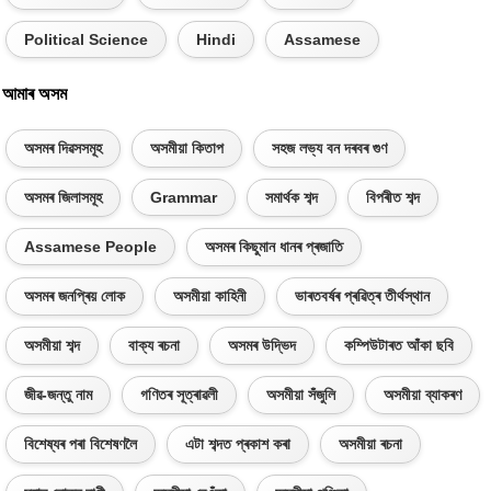
Political Science
Hindi
Assamese
আমাৰ অসম
অসমৰ দিৱসসমূহ
অসমীয়া কিতাপ
সহজ লভ্য বন দৰবৰ গুণ
অসমৰ জিলাসমূহ
Grammar
সমাৰ্থক শব্দ
বিপৰীত শব্দ
Assamese People
অসমৰ কিছুমান ধানৰ প্ৰজাতি
অসমৰ জনপ্ৰিয় লোক
অসমীয়া কাহিনী
ভাৰতবৰ্ষৰ প্ৰৱিত্ৰ তীৰ্থস্থান
অসমীয়া শব্দ
বাক্য ৰচনা
অসমৰ উদ্ভিদ
কম্পিউটাৰত আঁকা ছবি
জীৱ-জন্তু নাম
গণিতৰ সূত্ৰাৱলী
অসমীয়া সঁজুলি
অসমীয়া ব্যাকৰণ
বিশেষ্যৰ পৰা বিশেষণলৈ
এটা শব্দত প্ৰকাশ কৰা
অসমীয়া ৰচনা