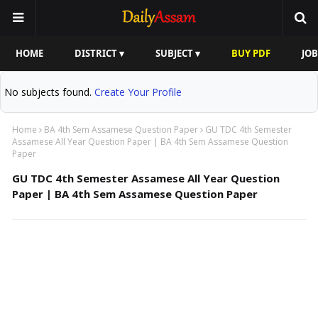
HOME
DISTRICT ▾
SUBJECT ▾
BUY PDF
JOB
No subjects found.
Create Your Profile
Home
BA 4th Sem Assamese Question Paper
GU TDC 4th Semester
Assamese All Year Question Paper | BA 4th Sem Assamese Question
Paper
GU TDC 4th Semester Assamese All Year Question
Paper | BA 4th Sem Assamese Question Paper