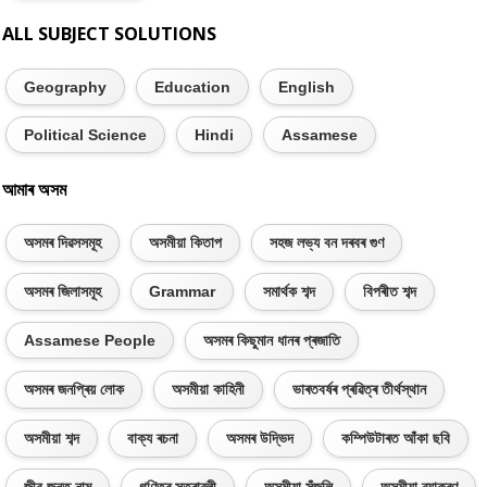
ALL SUBJECT SOLUTIONS
Geography
Education
English
Political Science
Hindi
Assamese
আমাৰ অসম
অসমৰ দিৱসসমূহ
অসমীয়া কিতাপ
সহজ লভ্য বন দৰবৰ গুণ
অসমৰ জিলাসমূহ
Grammar
সমাৰ্থক শব্দ
বিপৰীত শব্দ
Assamese People
অসমৰ কিছুমান ধানৰ প্ৰজাতি
অসমৰ জনপ্ৰিয় লোক
অসমীয়া কাহিনী
ভাৰতবৰ্ষৰ প্ৰৱিত্ৰ তীৰ্থস্থান
অসমীয়া শব্দ
বাক্য ৰচনা
অসমৰ উদ্ভিদ
কম্পিউটাৰত আঁকা ছবি