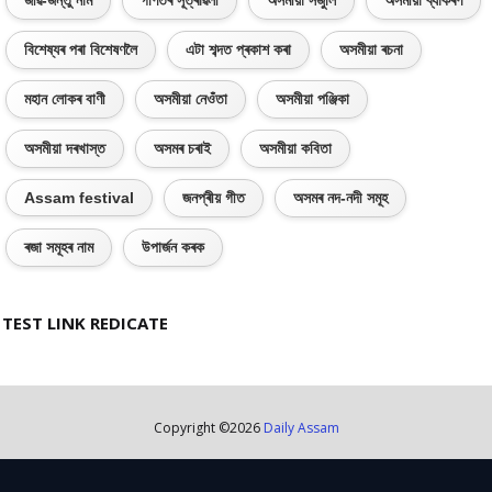
জীৱ-জন্তু নাম
গণিতৰ সূত্ৰাৱলী
অসমীয়া সঁজুলি
অসমীয়া ব্যাকৰণ
বিশেষ্যৰ পৰা বিশেষণলৈ
এটা শব্দত প্ৰকাশ কৰা
অসমীয়া ৰচনা
মহান লোকৰ বাণী
অসমীয়া নেওঁতা
অসমীয়া পঞ্জিকা
অসমীয়া দৰখাস্ত
অসমৰ চৰাই
অসমীয়া কবিতা
Assam festival
জনপ্ৰীয় গীত
অসমৰ নদ-নদী সমূহ
ৰজা সমূহৰ নাম
উপাৰ্জন কৰক
TEST LINK REDICATE
Copyright ©
2026
Daily Assam