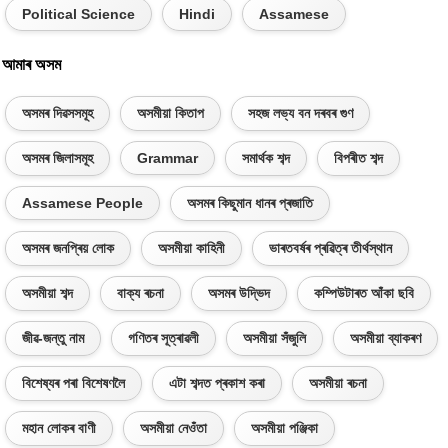
Political Science
Hindi
Assamese
আমাৰ অসম
অসমৰ দিৱসসমূহ
অসমীয়া কিতাপ
সহজ লভ্য বন দৰবৰ গুণ
অসমৰ জিলাসমূহ
Grammar
সমাৰ্থক শব্দ
বিপৰীত শব্দ
Assamese People
অসমৰ কিছুমান ধানৰ প্ৰজাতি
অসমৰ জনপ্ৰিয় লোক
অসমীয়া কাহিনী
ভাৰতবৰ্ষৰ প্ৰৱিত্ৰ তীৰ্থস্থান
অসমীয়া শব্দ
বাক্য ৰচনা
অসমৰ উদ্ভিদ
কম্পিউটাৰত আঁকা ছবি
জীৱ-জন্তু নাম
গণিতৰ সূত্ৰাৱলী
অসমীয়া সঁজুলি
অসমীয়া ব্যাকৰণ
বিশেষ্যৰ পৰা বিশেষণলৈ
এটা শব্দত প্ৰকাশ কৰা
অসমীয়া ৰচনা
মহান লোকৰ বাণী
অসমীয়া নেওঁতা
অসমীয়া পঞ্জিকা