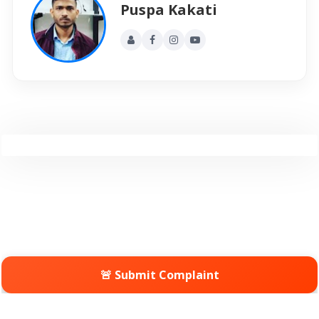
Puspa Kakati
🚨 Submit Complaint