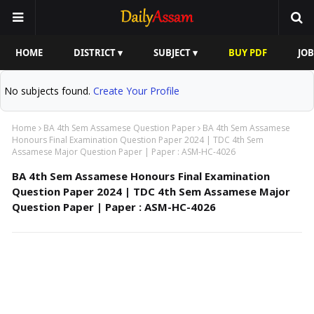
HOME
DISTRICT ▾
SUBJECT ▾
BUY PDF
JOB
No subjects found.
Create Your Profile
Home
BA 4th Sem Assamese Question Paper
BA 4th Sem Assamese
Honours Final Examination Question Paper 2024 | TDC 4th Sem
Assamese Major Question Paper | Paper : ASM-HC-4026
BA 4th Sem Assamese Honours Final Examination
Question Paper 2024 | TDC 4th Sem Assamese Major
Question Paper | Paper : ASM-HC-4026