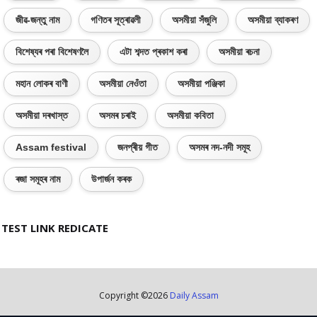
জীৱ-জন্তু নাম
গণিতৰ সূত্ৰাৱলী
অসমীয়া সঁজুলি
অসমীয়া ব্যাকৰণ
বিশেষ্যৰ পৰা বিশেষণলৈ
এটা শব্দত প্ৰকাশ কৰা
অসমীয়া ৰচনা
মহান লোকৰ বাণী
অসমীয়া নেওঁতা
অসমীয়া পঞ্জিকা
অসমীয়া দৰখাস্ত
অসমৰ চৰাই
অসমীয়া কবিতা
Assam festival
জনপ্ৰীয় গীত
অসমৰ নদ-নদী সমূহ
ৰজা সমূহৰ নাম
উপাৰ্জন কৰক
TEST LINK REDICATE
Copyright ©
2026
Daily Assam