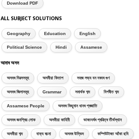
Download PDF
ALL SUBJECT SOLUTIONS
Geography
Education
English
Political Science
Hindi
Assamese
আমাৰ অসম
অসমৰ দিৱসসমূহ
অসমীয়া কিতাপ
সহজ লভ্য বন দৰবৰ গুণ
অসমৰ জিলাসমূহ
Grammar
সমাৰ্থক শব্দ
বিপৰীত শব্দ
Assamese People
অসমৰ কিছুমান ধানৰ প্ৰজাতি
অসমৰ জনপ্ৰিয় লোক
অসমীয়া কাহিনী
ভাৰতবৰ্ষৰ প্ৰৱিত্ৰ তীৰ্থস্থান
অসমীয়া শব্দ
বাক্য ৰচনা
অসমৰ উদ্ভিদ
কম্পিউটাৰত আঁকা ছবি