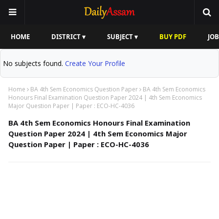
HOME
DISTRICT ▾
SUBJECT ▾
BUY PDF
JOB
No subjects found.
Create Your Profile
Home
BA 4th Sem Economics Question Paper
BA 4th Sem Economics
Honours Final Examination Question Paper 2024 | 4th Sem Economics
Major Question Paper | Paper : ECO-HC-4036
BA 4th Sem Economics Honours Final Examination
Question Paper 2024 | 4th Sem Economics Major
Question Paper | Paper : ECO-HC-4036