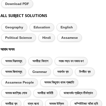
Download PDF
ALL SUBJECT SOLUTIONS
Geography
Education
English
Political Science
Hindi
Assamese
আমাৰ অসম
অসমৰ দিৱসসমূহ
অসমীয়া কিতাপ
সহজ লভ্য বন দৰবৰ গুণ
অসমৰ জিলাসমূহ
Grammar
সমাৰ্থক শব্দ
বিপৰীত শব্দ
Assamese People
অসমৰ কিছুমান ধানৰ প্ৰজাতি
অসমৰ জনপ্ৰিয় লোক
অসমীয়া কাহিনী
ভাৰতবৰ্ষৰ প্ৰৱিত্ৰ তীৰ্থস্থান
অসমীয়া শব্দ
বাক্য ৰচনা
অসমৰ উদ্ভিদ
কম্পিউটাৰত আঁকা ছবি