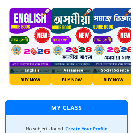
English
Assamese
Social Science
BUY NOW
BUY NOW
BUY NOW
MY CLASS
No subjects found.
Create Your Profile