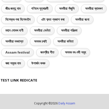
জীৱ-জন্তু নাম
গণিতৰ সূত্ৰাৱলী
অসমীয়া সঁজুলি
অসমীয়া ব্যাকৰণ
বিশেষ্যৰ পৰা বিশেষণলৈ
এটা শব্দত প্ৰকাশ কৰা
অসমীয়া ৰচনা
মহান লোকৰ বাণী
অসমীয়া নেওঁতা
অসমীয়া পঞ্জিকা
অসমীয়া দৰখাস্ত
অসমৰ চৰাই
অসমীয়া কবিতা
Assam festival
জনপ্ৰীয় গীত
অসমৰ নদ-নদী সমূহ
ৰজা সমূহৰ নাম
উপাৰ্জন কৰক
TEST LINK REDICATE
Copyright ©
2026
Daily Assam