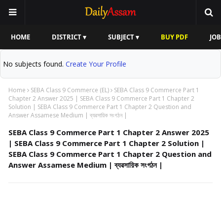
HOME
DISTRICT ▾
SUBJECT ▾
BUY PDF
JOB
No subjects found.
Create Your Profile
Home
SEBA Class 9 Commerce (EL)
SEBA Class 9 Commerce Part 1
Chapter 2 Answer 2025 | SEBA Class 9 Commerce Part 1 Chapter 2
Solution | SEBA Class 9 Commerce Part 1 Chapter 2 Question and
Answer Assamese Medium | ব্যৱসায়িক সংগঠন |
SEBA Class 9 Commerce Part 1 Chapter 2 Answer 2025
| SEBA Class 9 Commerce Part 1 Chapter 2 Solution |
SEBA Class 9 Commerce Part 1 Chapter 2 Question and
Answer Assamese Medium | ব্যৱসায়িক সংগঠন |