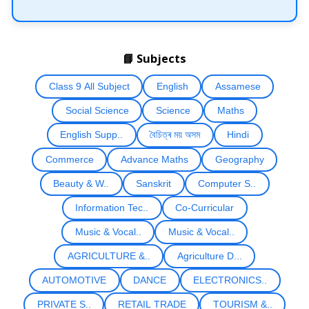
📘 Subjects
Class 9 All Subject
English
Assamese
Social Science
Science
Maths
English Supp..
বৈচিত্ৰ ময় অসম
Hindi
Commerce
Advance Maths
Geography
Beauty & W..
Sanskrit
Computer S..
Information Tec..
Co-Curricular
Music & Vocal..
Music & Vocal..
AGRICULTURE &..
Agriculture D...
AUTOMOTIVE
DANCE
ELECTRONICS..
PRIVATE S..
RETAIL TRADE
TOURISM &..