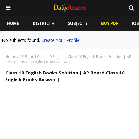
HOME
DISTRICT ▾
SUBJECT ▾
BUY PDF
JOB
No subjects found.
Create Your Profile
Home
AP Board Class 10 English
Class 10 English Books Solution | AP
Board Class 10 English Books Answer |
Class 10 English Books Solution | AP Board Class 10
English Books Answer |