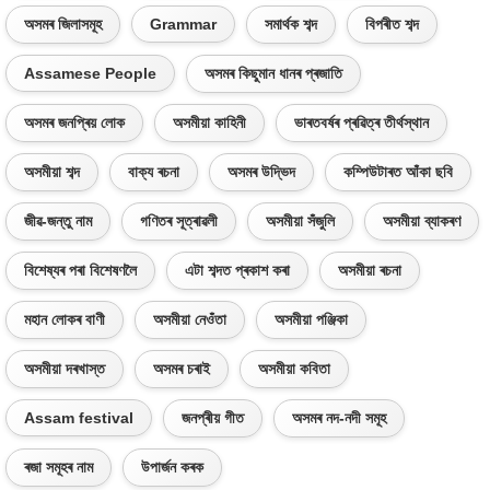
অসমৰ জিলাসমূহ
Grammar
সমাৰ্থক শব্দ
বিপৰীত শব্দ
Assamese People
অসমৰ কিছুমান ধানৰ প্ৰজাতি
অসমৰ জনপ্ৰিয় লোক
অসমীয়া কাহিনী
ভাৰতবৰ্ষৰ প্ৰৱিত্ৰ তীৰ্থস্থান
অসমীয়া শব্দ
বাক্য ৰচনা
অসমৰ উদ্ভিদ
কম্পিউটাৰত আঁকা ছবি
জীৱ-জন্তু নাম
গণিতৰ সূত্ৰাৱলী
অসমীয়া সঁজুলি
অসমীয়া ব্যাকৰণ
বিশেষ্যৰ পৰা বিশেষণলৈ
এটা শব্দত প্ৰকাশ কৰা
অসমীয়া ৰচনা
মহান লোকৰ বাণী
অসমীয়া নেওঁতা
অসমীয়া পঞ্জিকা
অসমীয়া দৰখাস্ত
অসমৰ চৰাই
অসমীয়া কবিতা
Assam festival
জনপ্ৰীয় গীত
অসমৰ নদ-নদী সমূহ
ৰজা সমূহৰ নাম
উপাৰ্জন কৰক