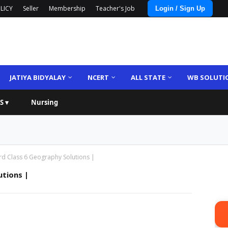
LICY
Seller
Membership
Teacher's Job
Login / Sign Up
JATIYA BIDYALAY
NCERT
ALL STATE
WB SOLUTI
S ▾
Nursing
d Class 6 Geography Solutions |
tions |