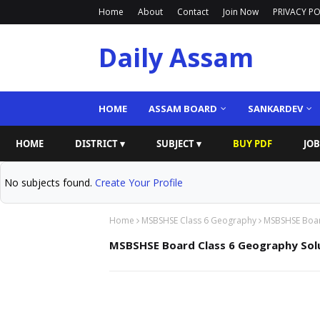
Home
About
Contact
Join Now
PRIVACY PO
Daily Assam
HOME
ASSAM BOARD
SANKARDEV
HOME
DISTRICT ▾
SUBJECT ▾
BUY PDF
JOB
No subjects found.
Create Your Profile
Home
MSBSHSE Class 6 Geography
MSBSHSE Boar
MSBSHSE Board Class 6 Geography Solu