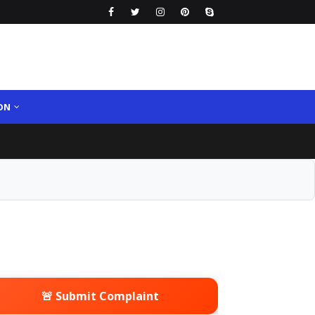
ON
🚨 Submit Complaint