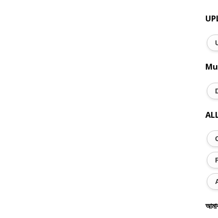
UP
Mu
AL
আমা