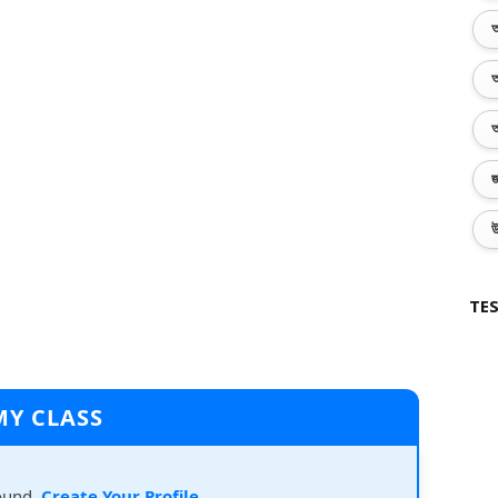
অ
অ
অ
জ
উ
TES
MY CLASS
ound.
Create Your Profile