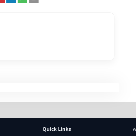
Quick Links
W