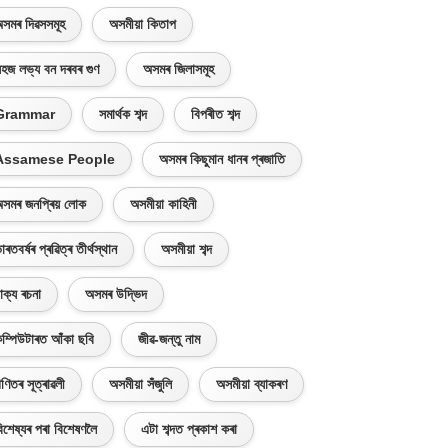
সমৰ দিৱসসমূহ
অসমীয়া কিতাপ
হজ লভ্য বন দৰবৰ গুণ
অসমৰ জিলাসমূহ
Grammar
সমাৰ্থক শব্দ
বিপৰীত শব্দ
Assamese People
অসমৰ কিছুমান ধানৰ প্ৰজাতি
সমৰ জনপ্ৰিয় লোক
অসমীয়া কাহিনী
াৰতবৰ্ষৰ প্ৰৱিত্ৰ তীৰ্থস্থান
অসমীয়া শব্দ
াক্য ৰচনা
অসমৰ উদ্ভিদ
ম্পিউটাৰত আঁকা ছবি
জীৱ-জন্তু নাম
ণিতৰ সূত্ৰাৱলী
অসমীয়া সঁজুলি
অসমীয়া ব্যাকৰণ
িশেষ্যৰ পৰা বিশেষণলৈ
এটা শব্দত প্ৰকাশ কৰা