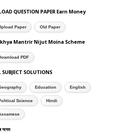
LOAD QUESTION PAPER Earn Money
Upload Paper
Old Paper
khya Mantrir Nijut Moina Scheme
Download PDF
L SUBJECT SOLUTIONS
Geography
Education
English
Political Science
Hindi
Assamese
ৰ অসম