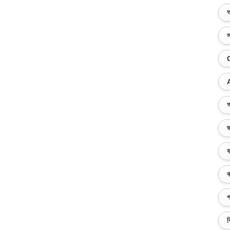
অ
স
অ
ভ
ব
ক
গ
ব