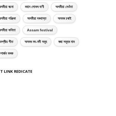
সমীয়া ৰচনা
মহান লোকৰ বাণী
অসমীয়া নেওঁতা
সমীয়া পঞ্জিকা
অসমীয়া দৰখাস্ত
অসমৰ চৰাই
সমীয়া কবিতা
Assam festival
নপ্ৰীয় গীত
অসমৰ নদ-নদী সমূহ
ৰজা সমূহৰ নাম
পাৰ্জন কৰক
T LINK REDICATE