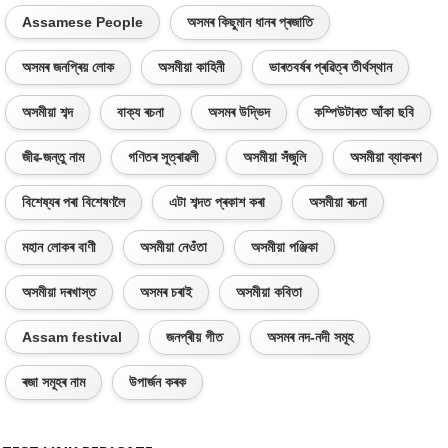
Assamese People
অসমৰ কিছুমান ধানৰ প্ৰজাতি
অসমৰ জনপ্ৰিয় লোক
অসমীয়া কাহিনী
ভাৰতবৰ্ষৰ প্ৰৱিত্ৰ তীৰ্থস্থান
অসমীয়া শব্দ
বাক্য ৰচনা
অসমৰ উদ্ভিদ
কম্পিউটাৰত আঁকা ছবি
জীৱ-জন্তু নাম
গণিতৰ সূত্ৰাৱলী
অসমীয়া সঁজুলি
অসমীয়া ব্যাকৰণ
বিশেষ্যৰ পৰা বিশেষণলৈ
এটা শব্দত প্ৰকাশ কৰা
অসমীয়া ৰচনা
মহান লোকৰ বাণী
অসমীয়া নেওঁতা
অসমীয়া পঞ্জিকা
অসমীয়া দৰখাস্ত
অসমৰ চৰাই
অসমীয়া কবিতা
Assam festival
জনপ্ৰীয় গীত
অসমৰ নদ-নদী সমূহ
ৰজা সমূহৰ নাম
উপাৰ্জন কৰক