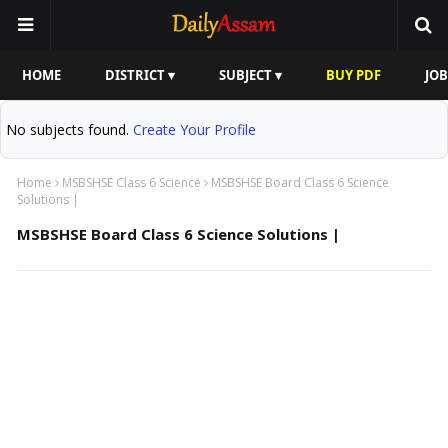
HOME
DISTRICT ▾
SUBJECT ▾
BUY PDF
JOB
No subjects found.
Create Your Profile
Home
MSBSHSE Class 6 Science
MSBSHSE Board Class 6 Science
Solutions |
MSBSHSE Board Class 6 Science Solutions |