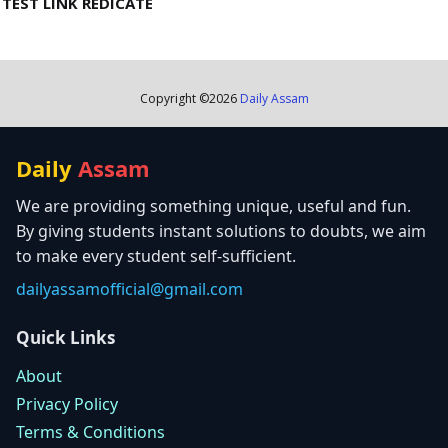
TEST LINK REDICATE
Copyright ©
2026
Daily Assam
Daily
Assam
We are providing something unique, useful and fun.
By giving students instant solutions to doubts, we aim
to make every student self-sufficient.
dailyassamofficial@gmail.com
Quick Links
About
Privacy Policy
Terms & Conditions