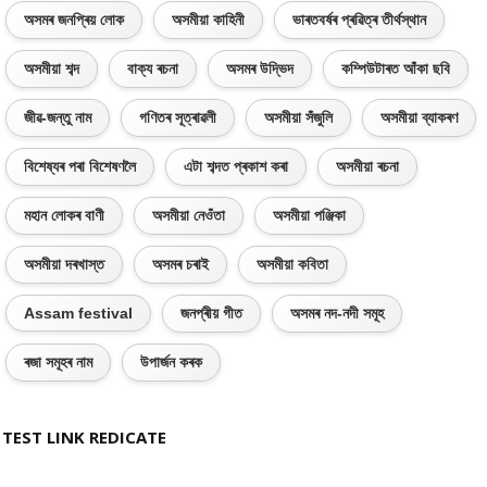
অসমৰ জনপ্ৰিয় লোক
অসমীয়া কাহিনী
ভাৰতবৰ্ষৰ প্ৰৱিত্ৰ তীৰ্থস্থান
অসমীয়া শব্দ
বাক্য ৰচনা
অসমৰ উদ্ভিদ
কম্পিউটাৰত আঁকা ছবি
জীৱ-জন্তু নাম
গণিতৰ সূত্ৰাৱলী
অসমীয়া সঁজুলি
অসমীয়া ব্যাকৰণ
বিশেষ্যৰ পৰা বিশেষণলৈ
এটা শব্দত প্ৰকাশ কৰা
অসমীয়া ৰচনা
মহান লোকৰ বাণী
অসমীয়া নেওঁতা
অসমীয়া পঞ্জিকা
অসমীয়া দৰখাস্ত
অসমৰ চৰাই
অসমীয়া কবিতা
Assam festival
জনপ্ৰীয় গীত
অসমৰ নদ-নদী সমূহ
ৰজা সমূহৰ নাম
উপাৰ্জন কৰক
TEST LINK REDICATE