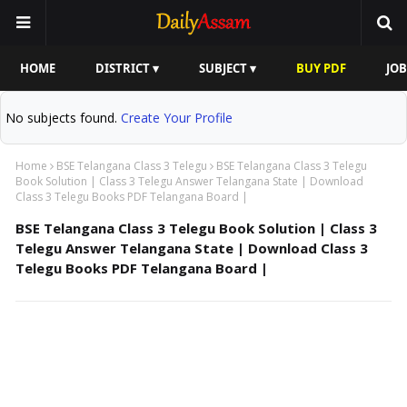
HOME
DISTRICT ▾
SUBJECT ▾
BUY PDF
JOB
No subjects found.
Create Your Profile
Home
BSE Telangana Class 3 Telegu
BSE Telangana Class 3 Telegu
Book Solution | Class 3 Telegu Answer Telangana State | Download
Class 3 Telegu Books PDF Telangana Board |
BSE Telangana Class 3 Telegu Book Solution | Class 3
Telegu Answer Telangana State | Download Class 3
Telegu Books PDF Telangana Board |