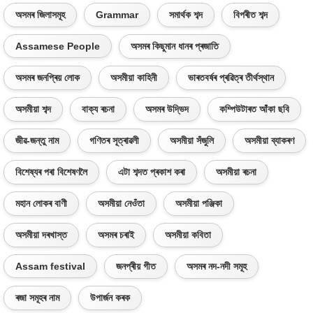
অসমৰ জিলাসমূহ
Grammar
সমাৰ্থক শব্দ
বিপৰীত শব্দ
Assamese People
অসমৰ কিছুমান ধানৰ প্ৰজাতি
অসমৰ জনপ্ৰিয় লোক
অসমীয়া কাহিনী
ভাৰতবৰ্ষৰ প্ৰৱিত্ৰ তীৰ্থস্থান
অসমীয়া শব্দ
বাক্য ৰচনা
অসমৰ উদ্ভিদ
কম্পিউটাৰত আঁকা ছবি
জীৱ-জন্তু নাম
গণিতৰ সূত্ৰাৱলী
অসমীয়া সঁজুলি
অসমীয়া ব্যাকৰণ
বিশেষ্যৰ পৰা বিশেষণলৈ
এটা শব্দত প্ৰকাশ কৰা
অসমীয়া ৰচনা
মহান লোকৰ বাণী
অসমীয়া নেওঁতা
অসমীয়া পঞ্জিকা
অসমীয়া দৰখাস্ত
অসমৰ চৰাই
অসমীয়া কবিতা
Assam festival
জনপ্ৰীয় গীত
অসমৰ নদ-নদী সমূহ
ৰজা সমূহৰ নাম
উপাৰ্জন কৰক