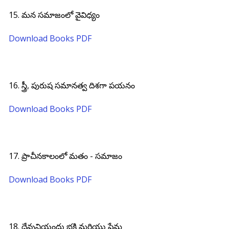
15. మన సమాజంలో వైవిధ్యం
Download Books PDF
16. స్త్రీ, పురుష సమానత్వ దిశగా పయనం
Download Books PDF
17. ప్రాచీనకాలంలో మతం - సమాజం
Download Books PDF
18. దేవునియందు భక్తి మరియు ప్రేమ