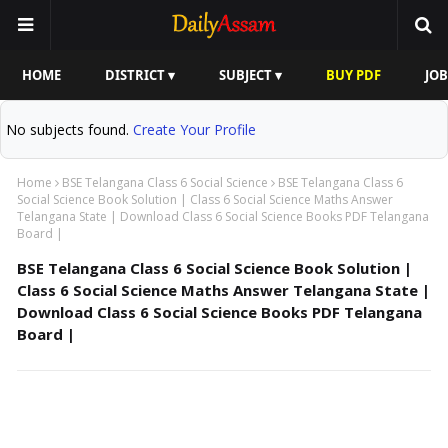
HOME
DISTRICT ▾
SUBJECT ▾
BUY PDF
JOB
No subjects found.
Create Your Profile
Home
BSE Telangana Class 6 Social Science
BSE Telangana Class 6
Social Science Book Solution | Class 6 Social Science Maths Answer
Telangana State | Download Class 6 Social Science Books PDF Telangana
Board |
BSE Telangana Class 6 Social Science Book Solution |
Class 6 Social Science Maths Answer Telangana State |
Download Class 6 Social Science Books PDF Telangana
Board |