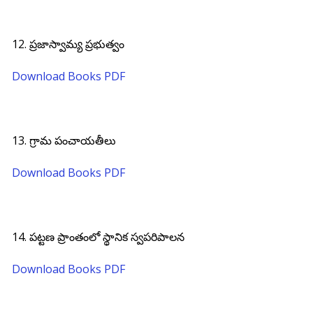
12. ప్రజాస్వామ్య ప్రభుత్వం
Download Books PDF
13. గ్రామ పంచాయతీలు
Download Books PDF
14. పట్టణ ప్రాంతంలో స్థానిక స్వపరిపాలన
Download Books PDF