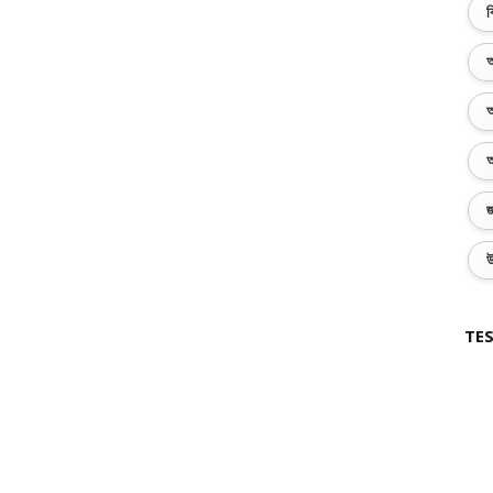
ব
অ
অ
অ
জ
উ
TES