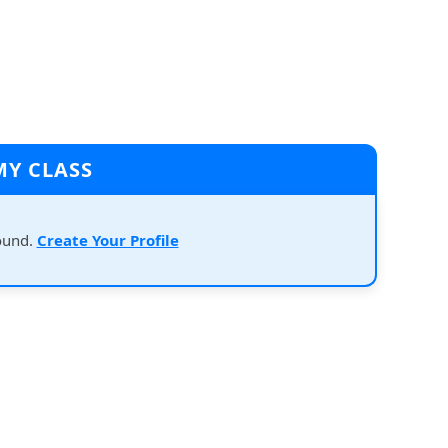
MY CLASS
ound.
Create Your Profile