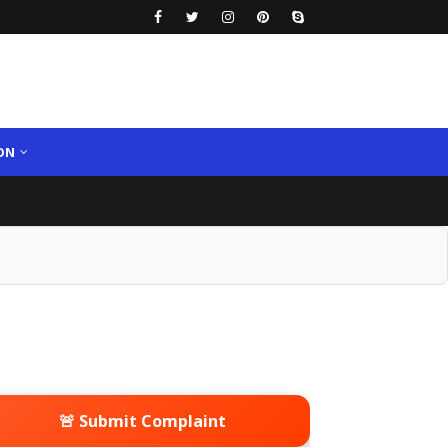
ON
🚨 Submit Complaint