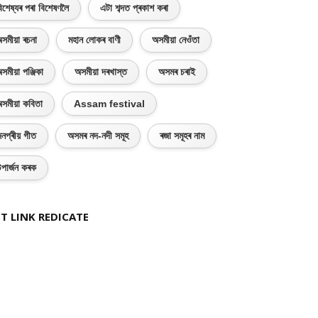
িশেষ্যৰ পৰা বিশেষণলৈ
এটা শব্দত প্ৰকাশ কৰা
সমীয়া ৰচনা
মহান লোকৰ বাণী
অসমীয়া নেওঁতা
সমীয়া পঞ্জিকা
অসমীয়া দৰখাস্ত
অসমৰ চৰাই
সমীয়া কবিতা
Assam festival
নপ্ৰীয় গীত
অসমৰ নদ-নদী সমূহ
ৰজা সমূহৰ নাম
পাৰ্জন কৰক
T LINK REDICATE