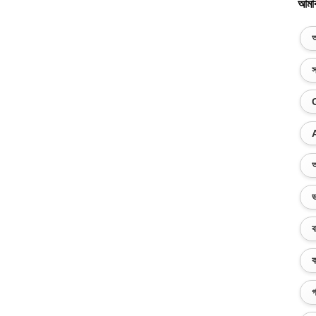
আমা
অ
স
অ
ভ
ব
ক
গ