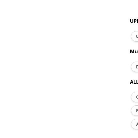
UP
Mu
AL