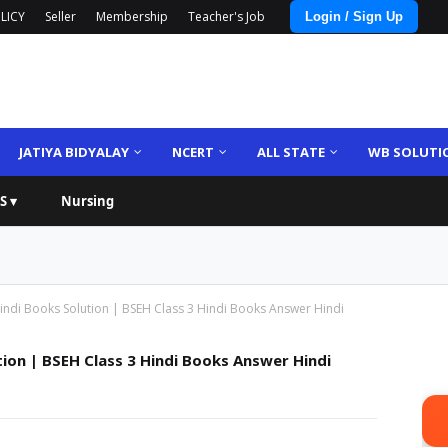
LICY
Seller
Membership
Teacher's Job
Login / Sign Up
JATIYA BIDYALAY
NCERT
ALL STATE
WB SOLUTI
S ▾
Nursing
indi Books Solution | BSEH Class 3 Hindi Books Answer Hindi
ion | BSEH Class 3 Hindi Books Answer Hindi