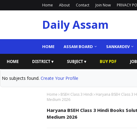
Home
About
Contact
Join Now
PRIVACY PO
Daily Assam
HOME
ASSAM BOARD
SANKARDEV
HOME
DISTRICT ▾
SUBJECT ▾
BUY PDF
JOB
No subjects found.
Create Your Profile
Home
BSEH Class 3 Hindi
Haryana BSEH Class 3 H
Medium 2026
Haryana BSEH Class 3 Hindi Books Solut
Medium 2026