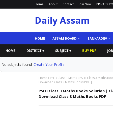
Home
About
Contact
Join Now
PRIVACY PO
Daily Assam
HOME
ASSAM BOARD
SANKARDEV
HOME
DISTRICT ▾
SUBJECT ▾
BUY PDF
JOB
No subjects found.
Create Your Profile
Home
PSEB Class 3 Maths
PSEB Class 3 Maths Boo
Download Class 3 Maths Books PDF |
PSEB Class 3 Maths Books Solution | C
Download Class 3 Maths Books PDF |