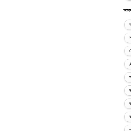
আমা
অ
স
অ
ভ
ব
ক
গ