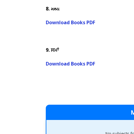
8.
મથ્‍ય
Download Books PDF
9.
ਸਮਾਂ
Download Books PDF
No subjects f