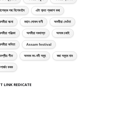
িশেষ্যৰ পৰা বিশেষণলৈ
এটা শব্দত প্ৰকাশ কৰা
সমীয়া ৰচনা
মহান লোকৰ বাণী
অসমীয়া নেওঁতা
সমীয়া পঞ্জিকা
অসমীয়া দৰখাস্ত
অসমৰ চৰাই
সমীয়া কবিতা
Assam festival
নপ্ৰীয় গীত
অসমৰ নদ-নদী সমূহ
ৰজা সমূহৰ নাম
পাৰ্জন কৰক
T LINK REDICATE