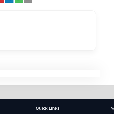
Quick Links
W