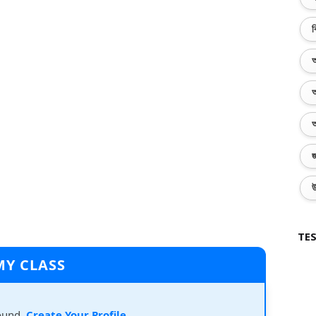
ব
অ
অ
অ
জ
উ
TES
MY CLASS
ound.
Create Your Profile