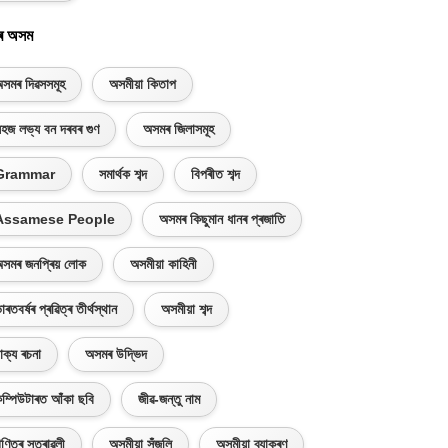
ৰ অসম
সমৰ দিৱসসমূহ
অসমীয়া কিতাপ
হজ লভ্য বন দৰবৰ গুণ
অসমৰ জিলাসমূহ
Grammar
সমাৰ্থক শব্দ
বিপৰীত শব্দ
Assamese People
অসমৰ কিছুমান ধানৰ প্ৰজাতি
সমৰ জনপ্ৰিয় লোক
অসমীয়া কাহিনী
াৰতবৰ্ষৰ প্ৰৱিত্ৰ তীৰ্থস্থান
অসমীয়া শব্দ
াক্য ৰচনা
অসমৰ উদ্ভিদ
ম্পিউটাৰত আঁকা ছবি
জীৱ-জন্তু নাম
ণিতৰ সূত্ৰাৱলী
অসমীয়া সঁজুলি
অসমীয়া ব্যাকৰণ