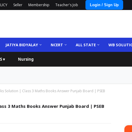
LICY
Seller
Membership
Teacher's Job
Login / Sign Up
JATIYA BIDYALAY
NCERT
ALL STATE
WB SOLUTI
S ▾
Nursing
ks Solution | Class 3 Maths Books Answer Punjab Board | PSEB
lass 3 Maths Books Answer Punjab Board | PSEB