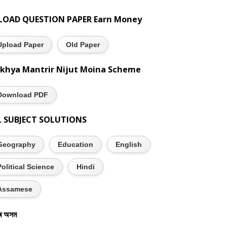
LOAD QUESTION PAPER Earn Money
Upload Paper
Old Paper
khya Mantrir Nijut Moina Scheme
Download PDF
L SUBJECT SOLUTIONS
Geography
Education
English
Political Science
Hindi
Assamese
ৰ অসম