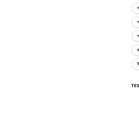
অ
অ
অ
জ
উ
TES