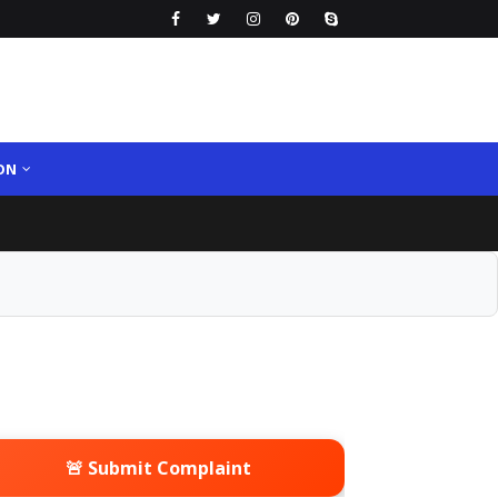
ON
🚨 Submit Complaint