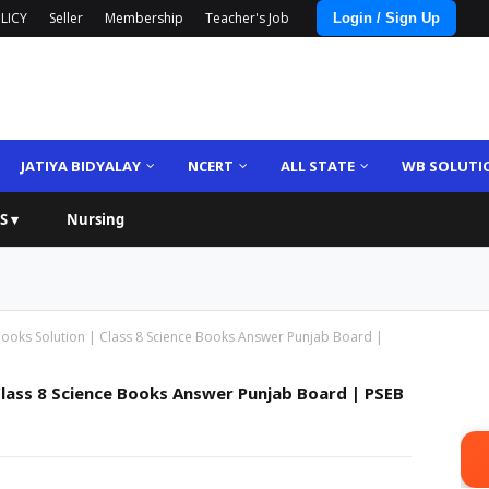
LICY
Seller
Membership
Teacher's Job
Login / Sign Up
JATIYA BIDYALAY
NCERT
ALL STATE
WB SOLUTI
S ▾
Nursing
Books Solution | Class 8 Science Books Answer Punjab Board |
Class 8 Science Books Answer Punjab Board | PSEB