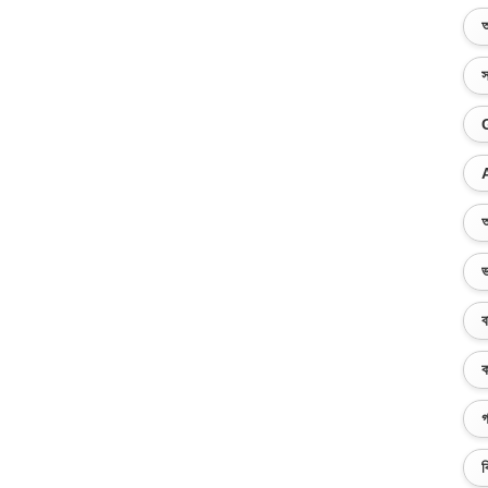
অ
স
অ
ভ
ব
ক
গ
ব