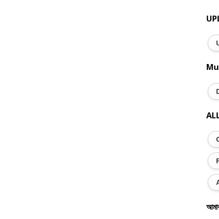
UP
Mu
AL
আমা