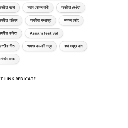
সমীয়া ৰচনা
মহান লোকৰ বাণী
অসমীয়া নেওঁতা
সমীয়া পঞ্জিকা
অসমীয়া দৰখাস্ত
অসমৰ চৰাই
সমীয়া কবিতা
Assam festival
নপ্ৰীয় গীত
অসমৰ নদ-নদী সমূহ
ৰজা সমূহৰ নাম
পাৰ্জন কৰক
T LINK REDICATE