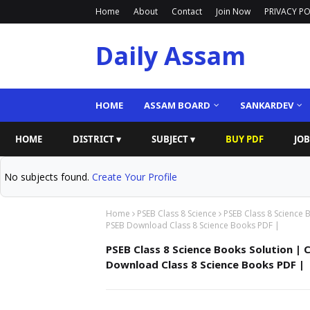
Home
About
Contact
Join Now
PRIVACY PO
Daily Assam
HOME
ASSAM BOARD
SANKARDEV
HOME
DISTRICT ▾
SUBJECT ▾
BUY PDF
JOB
No subjects found.
Create Your Profile
Home
PSEB Class 8 Science
PSEB Class 8 Science 
PSEB Download Class 8 Science Books PDF |
PSEB Class 8 Science Books Solution | 
Download Class 8 Science Books PDF |