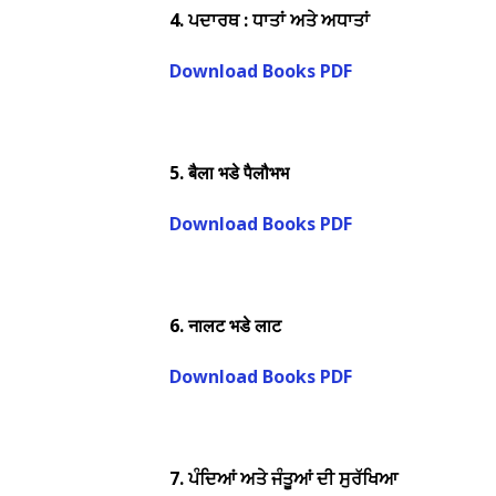
4.
ਪਦਾਰਥ : ਧਾਤਾਂ ਅਤੇ ਅਧਾਤਾਂ
Download Books PDF
5.
बैला भडे पैलौभभ
Download Books PDF
6.
नालट भडे लाट
Download Books PDF
7.
ਪੰਦਿਆਂ ਅਤੇ ਜੰਤੂਆਂ ਦੀ ਸੁਰੱਖਿਆ