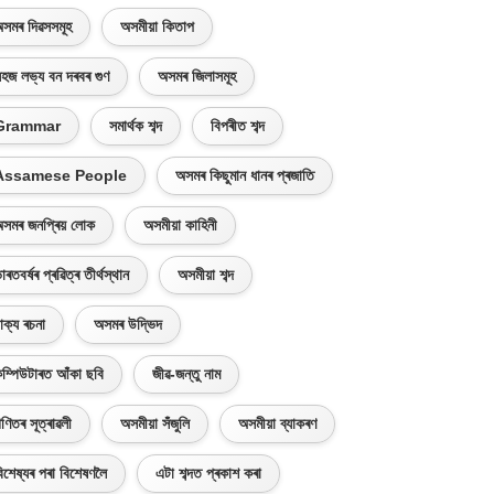
সমৰ দিৱসসমূহ
অসমীয়া কিতাপ
হজ লভ্য বন দৰবৰ গুণ
অসমৰ জিলাসমূহ
Grammar
সমাৰ্থক শব্দ
বিপৰীত শব্দ
Assamese People
অসমৰ কিছুমান ধানৰ প্ৰজাতি
সমৰ জনপ্ৰিয় লোক
অসমীয়া কাহিনী
াৰতবৰ্ষৰ প্ৰৱিত্ৰ তীৰ্থস্থান
অসমীয়া শব্দ
াক্য ৰচনা
অসমৰ উদ্ভিদ
ম্পিউটাৰত আঁকা ছবি
জীৱ-জন্তু নাম
ণিতৰ সূত্ৰাৱলী
অসমীয়া সঁজুলি
অসমীয়া ব্যাকৰণ
িশেষ্যৰ পৰা বিশেষণলৈ
এটা শব্দত প্ৰকাশ কৰা