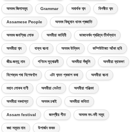
অসমৰ জিলাসমূহ
Grammar
সমাৰ্থক শব্দ
বিপৰীত শব্দ
Assamese People
অসমৰ কিছুমান ধানৰ প্ৰজাতি
অসমৰ জনপ্ৰিয় লোক
অসমীয়া কাহিনী
ভাৰতবৰ্ষৰ প্ৰৱিত্ৰ তীৰ্থস্থান
অসমীয়া শব্দ
বাক্য ৰচনা
অসমৰ উদ্ভিদ
কম্পিউটাৰত আঁকা ছবি
জীৱ-জন্তু নাম
গণিতৰ সূত্ৰাৱলী
অসমীয়া সঁজুলি
অসমীয়া ব্যাকৰণ
বিশেষ্যৰ পৰা বিশেষণলৈ
এটা শব্দত প্ৰকাশ কৰা
অসমীয়া ৰচনা
মহান লোকৰ বাণী
অসমীয়া নেওঁতা
অসমীয়া পঞ্জিকা
অসমীয়া দৰখাস্ত
অসমৰ চৰাই
অসমীয়া কবিতা
Assam festival
জনপ্ৰীয় গীত
অসমৰ নদ-নদী সমূহ
ৰজা সমূহৰ নাম
উপাৰ্জন কৰক