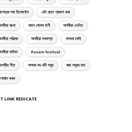
িশেষ্যৰ পৰা বিশেষণলৈ
এটা শব্দত প্ৰকাশ কৰা
সমীয়া ৰচনা
মহান লোকৰ বাণী
অসমীয়া নেওঁতা
সমীয়া পঞ্জিকা
অসমীয়া দৰখাস্ত
অসমৰ চৰাই
সমীয়া কবিতা
Assam festival
নপ্ৰীয় গীত
অসমৰ নদ-নদী সমূহ
ৰজা সমূহৰ নাম
পাৰ্জন কৰক
T LINK REDICATE