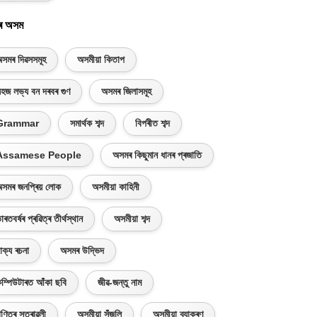
ৰ অসম
সমৰ দিৱসসমূহ
অসমীয়া কিতাপ
হজ লভ্য বন দৰবৰ গুণ
অসমৰ জিলাসমূহ
Grammar
সমাৰ্থক শব্দ
বিপৰীত শব্দ
Assamese People
অসমৰ কিছুমান ধানৰ প্ৰজাতি
সমৰ জনপ্ৰিয় লোক
অসমীয়া কাহিনী
াৰতবৰ্ষৰ প্ৰৱিত্ৰ তীৰ্থস্থান
অসমীয়া শব্দ
াক্য ৰচনা
অসমৰ উদ্ভিদ
ম্পিউটাৰত আঁকা ছবি
জীৱ-জন্তু নাম
ণিতৰ সূত্ৰাৱলী
অসমীয়া সঁজুলি
অসমীয়া ব্যাকৰণ