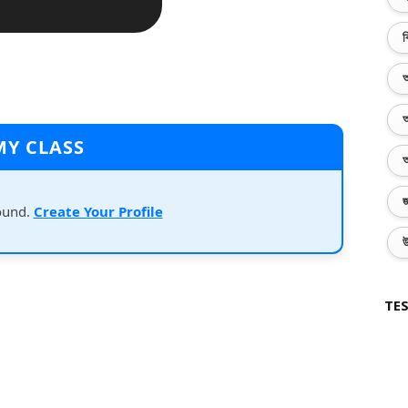
ব
অ
অ
MY CLASS
অ
জ
ound.
Create Your Profile
উ
TES