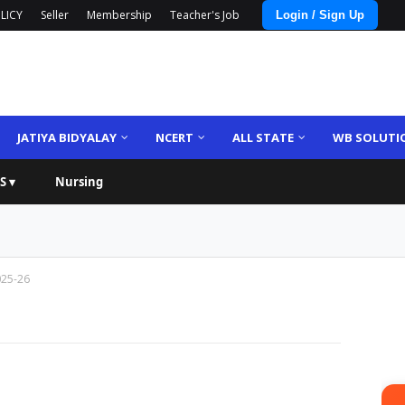
LICY
Seller
Membership
Teacher's Job
Login / Sign Up
JATIYA BIDYALAY
NCERT
ALL STATE
WB SOLUTI
S ▾
Nursing
025-26