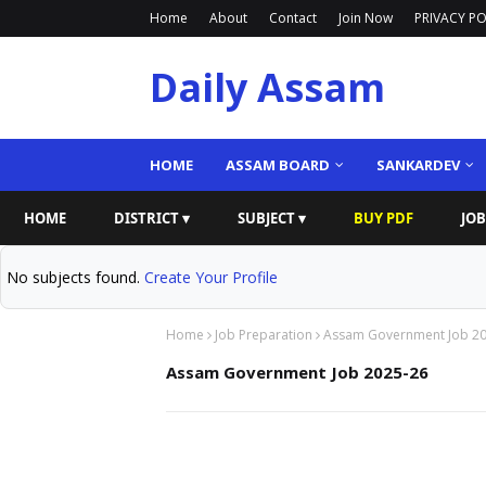
Home
About
Contact
Join Now
PRIVACY PO
Daily Assam
HOME
ASSAM BOARD
SANKARDEV
HOME
DISTRICT ▾
SUBJECT ▾
BUY PDF
JOB
No subjects found.
Create Your Profile
Home
Job Preparation
Assam Government Job 2
Assam Government Job 2025-26