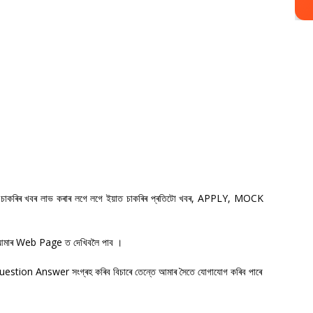
াকৰিৰ খবৰ লাভ কৰাৰ লগে লগে ইয়াত চাকৰিৰ প্ৰতিটো খবৰ, APPLY, MOCK
া আমাৰ Web Page ত দেখিবলৈ পাব ।
 Question Answer সংগ্ৰহ কৰিব বিচাৰে তেন্তে আমাৰ সৈতে যোগাযোগ কৰিব পাৰে