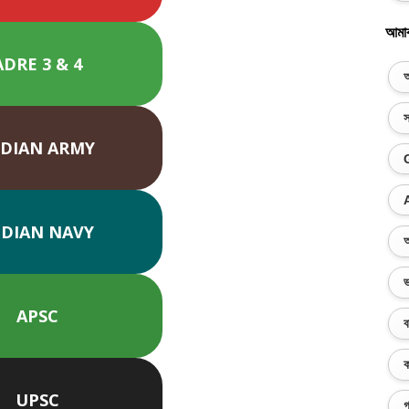
আমা
ADRE 3 & 4
অ
স
NDIAN ARMY
NDIAN NAVY
অ
ভ
APSC
ব
ক
UPSC
গ