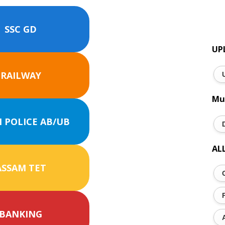
SSC GD
UP
RAILWAY
Mu
 POLICE AB/UB
AL
ASSAM TET
BANKING