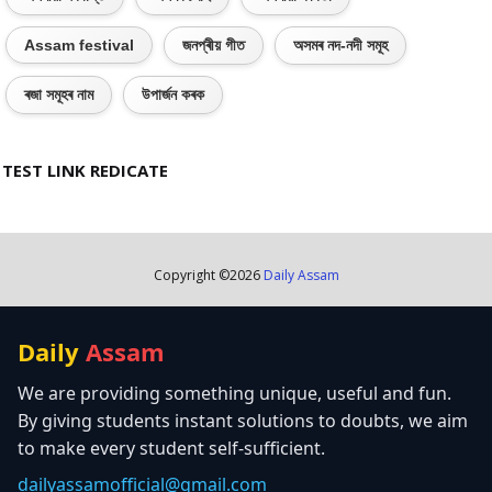
Assam festival
জনপ্ৰীয় গীত
অসমৰ নদ-নদী সমূহ
ৰজা সমূহৰ নাম
উপাৰ্জন কৰক
TEST LINK REDICATE
Copyright ©
2026
Daily Assam
Daily
Assam
We are providing something unique, useful and fun.
By giving students instant solutions to doubts, we aim
to make every student self-sufficient.
dailyassamofficial@gmail.com