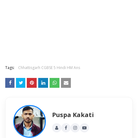
Tags:
Chhattisgarh CGBSE 5 Hindi HM Ans
Puspa Kakati