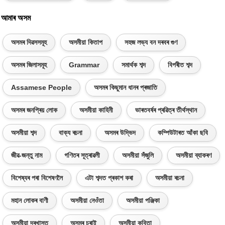
আমাৰ অসম
অসমৰ দিৱসসমূহ
অসমীয়া কিতাপ
সহজ লভ্য বন দৰবৰ গুণ
অসমৰ জিলাসমূহ
Grammar
সমাৰ্থক শব্দ
বিপৰীত শব্দ
Assamese People
অসমৰ কিছুমান ধানৰ প্ৰজাতি
অসমৰ জনপ্ৰিয় লোক
অসমীয়া কাহিনী
ভাৰতবৰ্ষৰ প্ৰৱিত্ৰ তীৰ্থস্থান
অসমীয়া শব্দ
বাক্য ৰচনা
অসমৰ উদ্ভিদ
কম্পিউটাৰত আঁকা ছবি
জীৱ-জন্তু নাম
গণিতৰ সূত্ৰাৱলী
অসমীয়া সঁজুলি
অসমীয়া ব্যাকৰণ
বিশেষ্যৰ পৰা বিশেষণলৈ
এটা শব্দত প্ৰকাশ কৰা
অসমীয়া ৰচনা
মহান লোকৰ বাণী
অসমীয়া নেওঁতা
অসমীয়া পঞ্জিকা
অসমীয়া দৰখাস্ত
অসমৰ চৰাই
অসমীয়া কবিতা