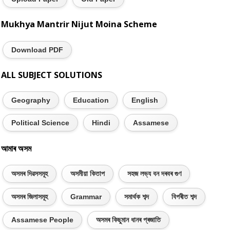
Mukhya Mantrir Nijut Moina Scheme
Download PDF
ALL SUBJECT SOLUTIONS
Geography
Education
English
Political Science
Hindi
Assamese
আমাৰ অসম
অসমৰ দিৱসসমূহ
অসমীয়া কিতাপ
সহজ লভ্য বন দৰবৰ গুণ
অসমৰ জিলাসমূহ
Grammar
সমাৰ্থক শব্দ
বিপৰীত শব্দ
Assamese People
অসমৰ কিছুমান ধানৰ প্ৰজাতি