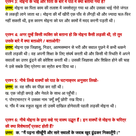
प्रश्न 3:
मोइना के भाई और पिता के बारे में पाठ में क्या बताया गया है?
उत्तर:
मोइना का पिता काम की तलाश में जमशेदपुर गया था और उसका भाई गोरो जंगल
से लकड़ी लाने जाता था। मोइना की माँ खीरी एक पाँव से लँगड़ी थी और ज्यादा चल-फिर
नहीं सकती थी, इस कारण मोइना को घर और कामों में मदद करनी पड़ती थी।
प्रश्न 4:
अगर तुम्हें किसी व्यक्ति को बताना हो कि मोइना कैसी लड़की थी, तो तुम
उसके बारे में क्या बताओगे / बताओगी?
उत्तर:
मोइना एक जिज्ञासु, निडर, आत्मसम्मान से भरी और सवाल पूछने में कभी थकने
वाली लड़की थी। वह अपनी शिक्षा के लिए संघर्ष करती थी और किसी भी स्थिति में अपने
सवालों का उत्तर ढूंढने की कोशिश करती थी। उसकी जिज्ञासा और शिक्षित होने की चाह
ने उसे सबके लिए प्रेरणा का स्रोत बना दिया था।
प्रश्न 5:
नीचे लिखे वाक्यों को पाठ के घटनाक्रम अनुसार लिखो-
उत्तर:
क. वह साँप का पीछा कर रही थी।
ख. एक जोड़ी कपड़े और नेवले के साथ आ पहुँची।
ग. पोस्टमास्टर ने उसका नाम 'क्यूँ क्यूँ छोरी' रख दिया।
घ. गाँव में जब स्कूल खुला तो उसमें दाखिल होनेवाली पहली लड़की मोइना थी।
प्रश्न 6:
नीचे मोइना के द्वारा कहे गए वाक्य उद्धृत हैं। इन वाक्यों से मोइना के चरित्र
की क्या विशेषताएँ प्रकट होती हैं?
उत्तर:
क. "मैं पढ़ना सीखूँगी और सारे सवालों के जवाब खुद ढूंढकर निकालूँगी।"