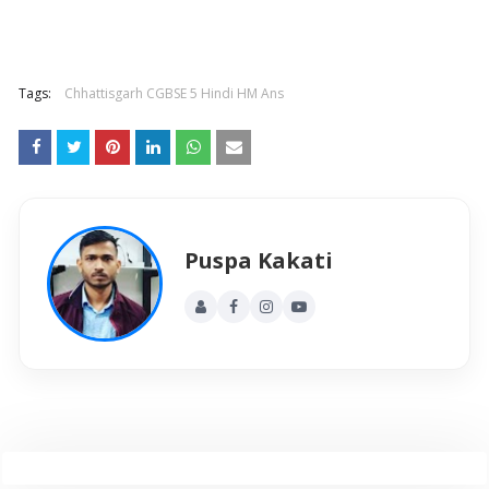
Tags:
Chhattisgarh CGBSE 5 Hindi HM Ans
Puspa Kakati