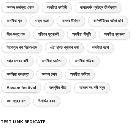
অসমৰ জনপ্ৰিয় লোক
অসমীয়া কাহিনী
ভাৰতবৰ্ষৰ প্ৰৱিত্ৰ তীৰ্থস্থান
অসমীয়া শব্দ
বাক্য ৰচনা
অসমৰ উদ্ভিদ
কম্পিউটাৰত আঁকা ছবি
জীৱ-জন্তু নাম
গণিতৰ সূত্ৰাৱলী
অসমীয়া সঁজুলি
অসমীয়া ব্যাকৰণ
বিশেষ্যৰ পৰা বিশেষণলৈ
এটা শব্দত প্ৰকাশ কৰা
অসমীয়া ৰচনা
মহান লোকৰ বাণী
অসমীয়া নেওঁতা
অসমীয়া পঞ্জিকা
অসমীয়া দৰখাস্ত
অসমৰ চৰাই
অসমীয়া কবিতা
Assam festival
জনপ্ৰীয় গীত
অসমৰ নদ-নদী সমূহ
ৰজা সমূহৰ নাম
উপাৰ্জন কৰক
TEST LINK REDICATE