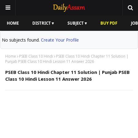
HOME
DISTRICT ▾
SUBJECT ▾
BUY PDF
JOB
No subjects found.
Create Your Profile
Home
PSEB Class 10 Hindi
PSEB Class 10 Hindi Chapter 11 Solution |
Punjab PSEB Class 10 Hindi Lesson 11 Answer 2026
PSEB Class 10 Hindi Chapter 11 Solution | Punjab PSEB
Class 10 Hindi Lesson 11 Answer 2026