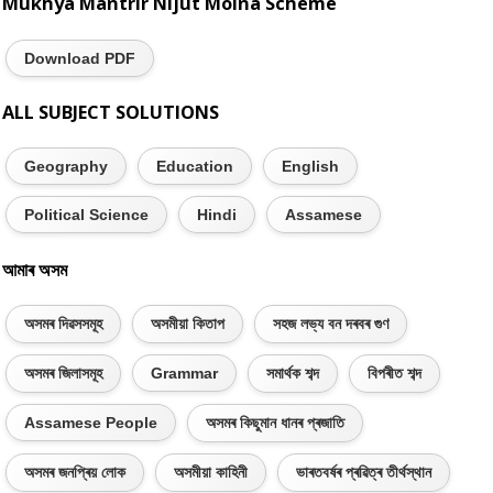
Mukhya Mantrir Nijut Moina Scheme
Download PDF
ALL SUBJECT SOLUTIONS
Geography
Education
English
Political Science
Hindi
Assamese
আমাৰ অসম
অসমৰ দিৱসসমূহ
অসমীয়া কিতাপ
সহজ লভ্য বন দৰবৰ গুণ
অসমৰ জিলাসমূহ
Grammar
সমাৰ্থক শব্দ
বিপৰীত শব্দ
Assamese People
অসমৰ কিছুমান ধানৰ প্ৰজাতি
অসমৰ জনপ্ৰিয় লোক
অসমীয়া কাহিনী
ভাৰতবৰ্ষৰ প্ৰৱিত্ৰ তীৰ্থস্থান