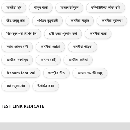
অসমীয়া শব্দ
বাক্য ৰচনা
অসমৰ উদ্ভিদ
কম্পিউটাৰত আঁকা ছবি
জীৱ-জন্তু নাম
গণিতৰ সূত্ৰাৱলী
অসমীয়া সঁজুলি
অসমীয়া ব্যাকৰণ
বিশেষ্যৰ পৰা বিশেষণলৈ
এটা শব্দত প্ৰকাশ কৰা
অসমীয়া ৰচনা
মহান লোকৰ বাণী
অসমীয়া নেওঁতা
অসমীয়া পঞ্জিকা
অসমীয়া দৰখাস্ত
অসমৰ চৰাই
অসমীয়া কবিতা
Assam festival
জনপ্ৰীয় গীত
অসমৰ নদ-নদী সমূহ
ৰজা সমূহৰ নাম
উপাৰ্জন কৰক
TEST LINK REDICATE