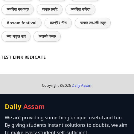
অসমীয়া দৰখাস্ত
অসমৰ চৰাই
অসমীয়া কবিতা
Assam festival
জনপ্ৰীয় গীত
অসমৰ নদ-নদী সমূহ
ৰজা সমূহৰ নাম
উপাৰ্জন কৰক
TEST LINK REDICATE
Copyright ©
2026
Daily Assam
Daily
Assam
We are providing something unique, useful and fun.
By giving students instant solutions to doubts, we aim
to make every student self-sufficient.