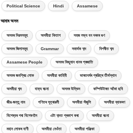
Political Science
Hindi
Assamese
আমাৰ অসম
অসমৰ দিৱসসমূহ
অসমীয়া কিতাপ
সহজ লভ্য বন দৰবৰ গুণ
অসমৰ জিলাসমূহ
Grammar
সমাৰ্থক শব্দ
বিপৰীত শব্দ
Assamese People
অসমৰ কিছুমান ধানৰ প্ৰজাতি
অসমৰ জনপ্ৰিয় লোক
অসমীয়া কাহিনী
ভাৰতবৰ্ষৰ প্ৰৱিত্ৰ তীৰ্থস্থান
অসমীয়া শব্দ
বাক্য ৰচনা
অসমৰ উদ্ভিদ
কম্পিউটাৰত আঁকা ছবি
জীৱ-জন্তু নাম
গণিতৰ সূত্ৰাৱলী
অসমীয়া সঁজুলি
অসমীয়া ব্যাকৰণ
বিশেষ্যৰ পৰা বিশেষণলৈ
এটা শব্দত প্ৰকাশ কৰা
অসমীয়া ৰচনা
মহান লোকৰ বাণী
অসমীয়া নেওঁতা
অসমীয়া পঞ্জিকা