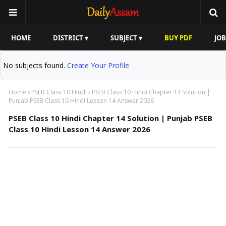
HOME
DISTRICT ▾
SUBJECT ▾
BUY PDF
JOB
No subjects found.
Create Your Profile
Home
PSEB Class 10 Hindi
PSEB Class 10 Hindi Chapter 14 Solution |
Punjab PSEB Class 10 Hindi Lesson 14 Answer 2026
PSEB Class 10 Hindi Chapter 14 Solution | Punjab PSEB
Class 10 Hindi Lesson 14 Answer 2026