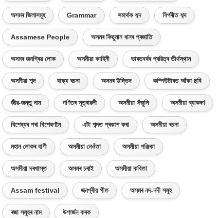
অসমৰ জিলাসমূহ
Grammar
সমাৰ্থক শব্দ
বিপৰীত শব্দ
Assamese People
অসমৰ কিছুমান ধানৰ প্ৰজাতি
অসমৰ জনপ্ৰিয় লোক
অসমীয়া কাহিনী
ভাৰতবৰ্ষৰ প্ৰৱিত্ৰ তীৰ্থস্থান
অসমীয়া শব্দ
বাক্য ৰচনা
অসমৰ উদ্ভিদ
কম্পিউটাৰত আঁকা ছবি
জীৱ-জন্তু নাম
গণিতৰ সূত্ৰাৱলী
অসমীয়া সঁজুলি
অসমীয়া ব্যাকৰণ
বিশেষ্যৰ পৰা বিশেষণলৈ
এটা শব্দত প্ৰকাশ কৰা
অসমীয়া ৰচনা
মহান লোকৰ বাণী
অসমীয়া নেওঁতা
অসমীয়া পঞ্জিকা
অসমীয়া দৰখাস্ত
অসমৰ চৰাই
অসমীয়া কবিতা
Assam festival
জনপ্ৰীয় গীত
অসমৰ নদ-নদী সমূহ
ৰজা সমূহৰ নাম
উপাৰ্জন কৰক