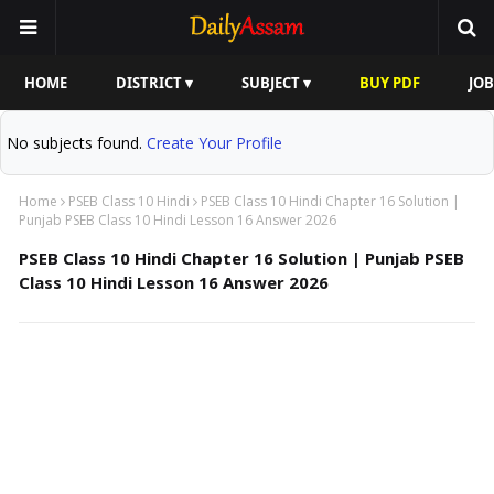
HOME
DISTRICT ▾
SUBJECT ▾
BUY PDF
JOB
No subjects found.
Create Your Profile
Home
PSEB Class 10 Hindi
PSEB Class 10 Hindi Chapter 16 Solution |
Punjab PSEB Class 10 Hindi Lesson 16 Answer 2026
PSEB Class 10 Hindi Chapter 16 Solution | Punjab PSEB
Class 10 Hindi Lesson 16 Answer 2026