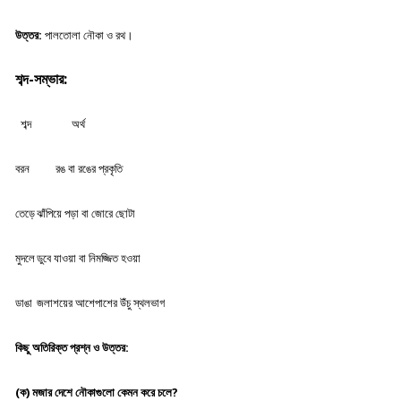
উত্তর:
পালতোলা নৌকা ও রথ।
শব্দ-সম্ভার:
শব্দ
অর্থ
বরন
রঙ বা রঙের প্রকৃতি
তেড়ে
ঝাঁপিয়ে পড়া বা জোরে ছোটা
মুদলে
ডুবে যাওয়া বা নিমজ্জিত হওয়া
ডাঙা
জলাশয়ের আশেপাশের উঁচু স্থলভাগ
কিছু অতিরিক্ত প্রশ্ন ও উত্তর:
(ক) মজার দেশে নৌকাগুলো কেমন করে চলে?