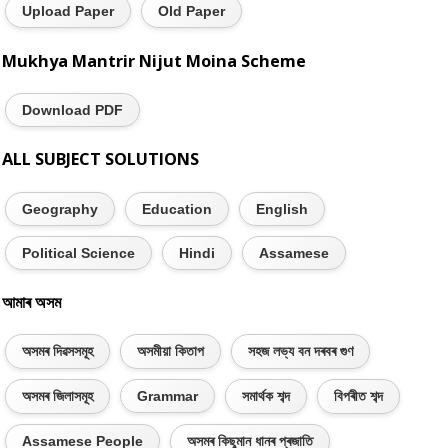
Upload Paper
Old Paper
Mukhya Mantrir Nijut Moina Scheme
Download PDF
ALL SUBJECT SOLUTIONS
Geography
Education
English
Political Science
Hindi
Assamese
আমাৰ অসম
অসমৰ দিৱসসমূহ
অসমীয়া কিতাপ
সহজ লভ্য বন দৰবৰ গুণ
অসমৰ জিলাসমূহ
Grammar
সমাৰ্থক শব্দ
বিপৰীত শব্দ
Assamese People
অসমৰ কিছুমান ধানৰ প্ৰজাতি