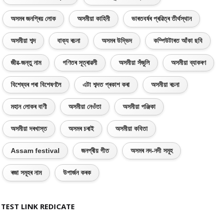
অসমৰ জনপ্ৰিয় লোক
অসমীয়া কাহিনী
ভাৰতবৰ্ষৰ প্ৰৱিত্ৰ তীৰ্থস্থান
অসমীয়া শব্দ
বাক্য ৰচনা
অসমৰ উদ্ভিদ
কম্পিউটাৰত আঁকা ছবি
জীৱ-জন্তু নাম
গণিতৰ সূত্ৰাৱলী
অসমীয়া সঁজুলি
অসমীয়া ব্যাকৰণ
বিশেষ্যৰ পৰা বিশেষণলৈ
এটা শব্দত প্ৰকাশ কৰা
অসমীয়া ৰচনা
মহান লোকৰ বাণী
অসমীয়া নেওঁতা
অসমীয়া পঞ্জিকা
অসমীয়া দৰখাস্ত
অসমৰ চৰাই
অসমীয়া কবিতা
Assam festival
জনপ্ৰীয় গীত
অসমৰ নদ-নদী সমূহ
ৰজা সমূহৰ নাম
উপাৰ্জন কৰক
TEST LINK REDICATE