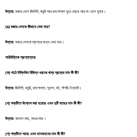
উত্তর:
মজার দেশে জিলিপি, কচুরি আর রসগোল্লা ঘুরে বেড়ায় আর মা খেলে ঘুমায়।
(ঙ) মজার দেশকে কীভাবে দেখা যায়?
উত্তর:
মজার দেশকে স্বপ্নের মধ্যে দেখা যায়।
পাঠভিত্তিক প্রশ্নোত্তর:
(ক) পাঠে উল্লিখিত বিভিন্ন ধরনের খাদ্য দ্রব্যের নাম কী কী?
উত্তর
: জিলিপি, কচুরি, রসগোল্লা, সন্দেশ, দই, পাঁপড়ি ইত্যাদি।
(খ) পদ্যটিতে উল্লেখ করা হয়েছে এমন দুটি মাছের নাম কী কী?
উত্তর:
কাতলা মাছ, মাগুর মাছ।
(গ) পদ্যটিতে আছে এমন যানবাহনের নাম কী কী?