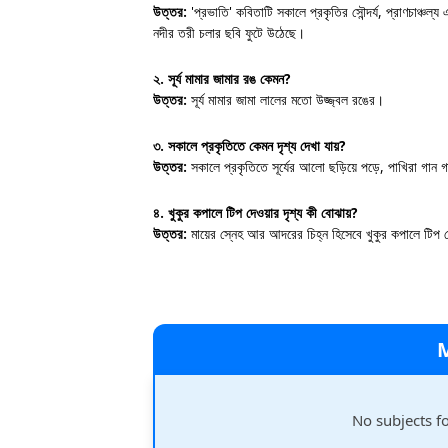
উত্তর:
'প্রভাতি' কবিতাটি সকালে প্রকৃতির সৌন্দর্য, প্রাণচাঞ্চল্
নদীর তরী চলার ছবি ফুটে উঠেছে।
২. সূর্য মামার জামার রঙ কেমন?
উত্তর:
সূর্য মামার জামা লালের মতো উজ্জ্বল রঙের।
৩. সকালে প্রকৃতিতে কেমন দৃশ্য দেখা যায়?
উত্তর:
সকালে প্রকৃতিতে সূর্যের আলো ছড়িয়ে পড়ে, পাখিরা গান 
৪. খুকুর কপালে টিপ দেওয়ার দৃশ্য কী বোঝায়?
উত্তর:
মায়ের স্নেহ আর আদরের চিহ্ন হিসেবে খুকুর কপালে টিপ
No subjects f