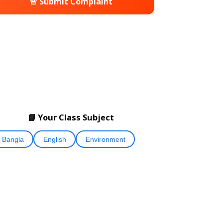
🚨 Submit Complaint
📘 Your Class Subject
Bangla
English
Environment