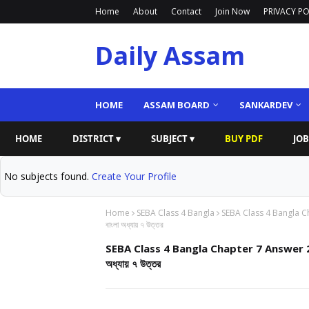
Home
About
Contact
Join Now
PRIVACY PO
Daily Assam
HOME
ASSAM BOARD
SANKARDEV
HOME
DISTRICT ▾
SUBJECT ▾
BUY PDF
JOB
No subjects found.
Create Your Profile
Home
SEBA Class 4 Bangla
SEBA Class 4 Bangla C
বাংলা অধ্যায় ৭ উত্তর
SEBA Class 4 Bangla Chapter 7 Answer 20
অধ্যায় ৭ উত্তর