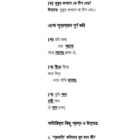
(ছ)
খুকুর কপালে কে টিপ দেয়?
উত্তর:
খুকুর কপালে মা টিপ দেয়।
এসো শূন্যস্থান পূর্ণ করি
(ক)
রবি মামা
দেয়
আলো
গায়ে
লালের
জামা ঐ,
(খ)
নীড়ে
নীড়ে
করে ভিড়
ওড়ে পাখি
ডানায়
,
(গ)
খুলি
পাল
তরী
পাল
ঐ
পাল
চলল,
অতিরিক্ত কিছু প্রশ্ন ও উত্তর:
১. ‘প্রভাতি’ কবিতার মূল ভাব কী?