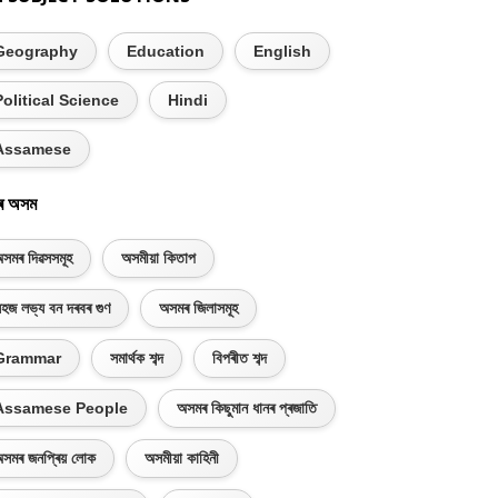
Geography
Education
English
Political Science
Hindi
Assamese
ৰ অসম
সমৰ দিৱসসমূহ
অসমীয়া কিতাপ
হজ লভ্য বন দৰবৰ গুণ
অসমৰ জিলাসমূহ
Grammar
সমাৰ্থক শব্দ
বিপৰীত শব্দ
Assamese People
অসমৰ কিছুমান ধানৰ প্ৰজাতি
সমৰ জনপ্ৰিয় লোক
অসমীয়া কাহিনী