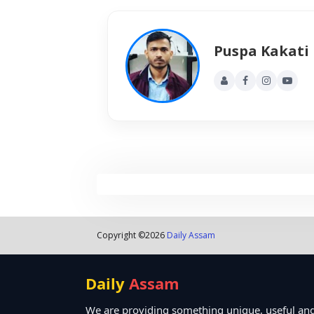
Puspa Kakati
Copyright ©
2026
Daily Assam
Daily
Assam
We are providing something unique, useful and