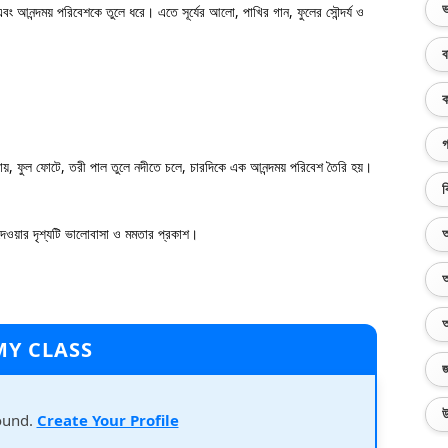
ভ
য এবং আনন্দময় পরিবেশকে তুলে ধরে। এতে সূর্যের আলো, পাখির গান, ফুলের সৌন্দর্য ও
ব
ক
গ
গায়, ফুল ফোটে, তরী পাল তুলে নদীতে চলে, চারদিকে এক আনন্দময় পরিবেশ তৈরি হয়।
ব
 দেওয়ার দৃশ্যটি ভালোবাসা ও মমতার প্রকাশ।
অ
অ
অ
MY CLASS
জ
উ
ound.
Create Your Profile