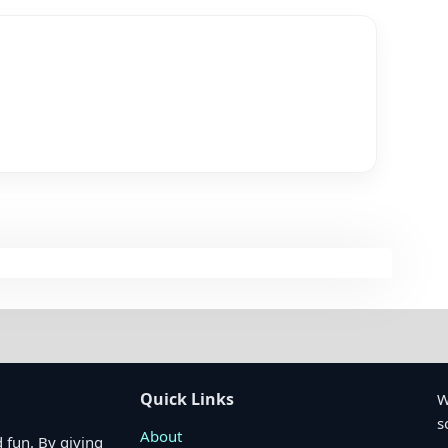
Quick Links
W
s
About
 fun. By giving