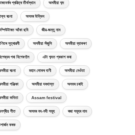
াৰতবৰ্ষৰ প্ৰৱিত্ৰ তীৰ্থস্থান
অসমীয়া শব্দ
াক্য ৰচনা
অসমৰ উদ্ভিদ
ম্পিউটাৰত আঁকা ছবি
জীৱ-জন্তু নাম
ণিতৰ সূত্ৰাৱলী
অসমীয়া সঁজুলি
অসমীয়া ব্যাকৰণ
িশেষ্যৰ পৰা বিশেষণলৈ
এটা শব্দত প্ৰকাশ কৰা
সমীয়া ৰচনা
মহান লোকৰ বাণী
অসমীয়া নেওঁতা
সমীয়া পঞ্জিকা
অসমীয়া দৰখাস্ত
অসমৰ চৰাই
সমীয়া কবিতা
Assam festival
নপ্ৰীয় গীত
অসমৰ নদ-নদী সমূহ
ৰজা সমূহৰ নাম
পাৰ্জন কৰক