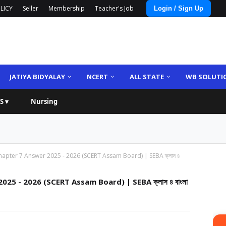
LICY
Seller
Membership
Teacher's Job
Login / Sign Up
JATIYA BIDYALAY
NCERT
ALL STATE
WB SOLUTI
S ▾
Nursing
hapter 7 Answer 2025 - 2026 (SCERT Assam Board) | SEBA ক্লাস ৪
25 - 2026 (SCERT Assam Board) | SEBA ক্লাস ৪ বাংলা