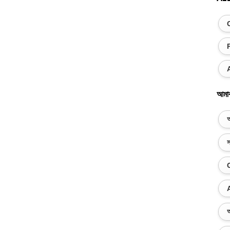
আমা
অ
স
অ