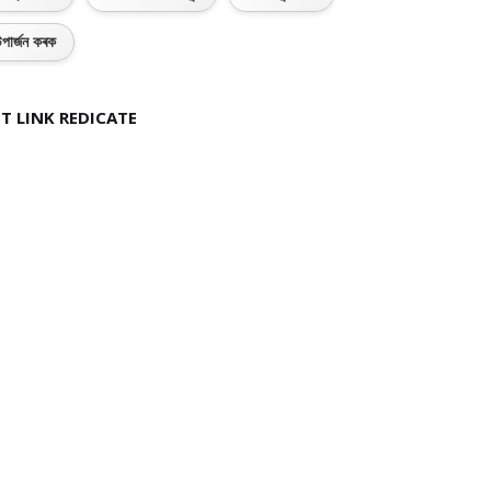
পাৰ্জন কৰক
T LINK REDICATE