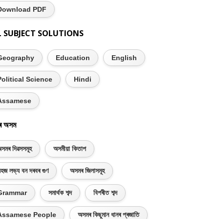
Download PDF
L SUBJECT SOLUTIONS
Geography
Education
English
Political Science
Hindi
Assamese
ৰ অসম
সমৰ দিৱসসমূহ
অসমীয়া কিতাপ
হজ লভ্য বন দৰবৰ গুণ
অসমৰ জিলাসমূহ
Grammar
সমাৰ্থক শব্দ
বিপৰীত শব্দ
Assamese People
অসমৰ কিছুমান ধানৰ প্ৰজাতি