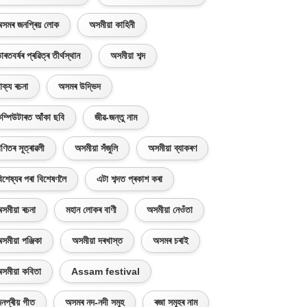
সমৰ জনপ্ৰিয় লোক
অসমীয়া কাহিনী
াৰতবৰ্ষৰ প্ৰৱিত্ৰ তীৰ্থস্থান
অসমীয়া শব্দ
াক্য ৰচনা
অসমৰ উদ্ভিদ
ম্পিউটাৰত আঁকা ছবি
জীৱ-জন্তু নাম
ণিতৰ সূত্ৰাৱলী
অসমীয়া সঁজুলি
অসমীয়া ব্যাকৰণ
িশেষ্যৰ পৰা বিশেষণলৈ
এটা শব্দত প্ৰকাশ কৰা
সমীয়া ৰচনা
মহান লোকৰ বাণী
অসমীয়া নেওঁতা
সমীয়া পঞ্জিকা
অসমীয়া দৰখাস্ত
অসমৰ চৰাই
সমীয়া কবিতা
Assam festival
নপ্ৰীয় গীত
অসমৰ নদ-নদী সমূহ
ৰজা সমূহৰ নাম