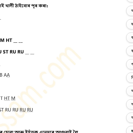
অ
ভ
ব
ক
গ
ব
অ
অ
অ
জ