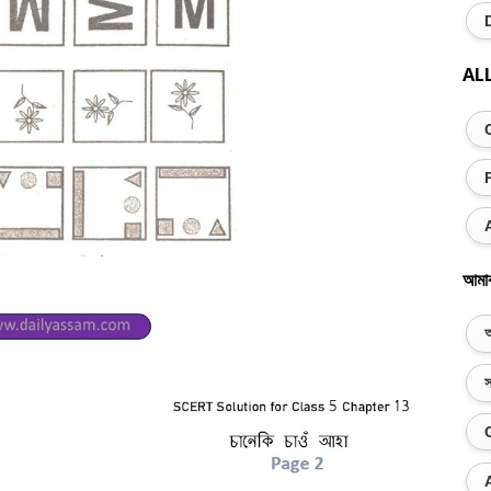
AL
আমা
অ
স