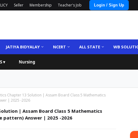
LICY
Seller
Membership
Teacher's Job
Login / Sign Up
JATIYA BIDYALAY
NCERT
ALL STATE
WB SOLUTI
S ▾
Nursing
tics Chapter 13 Solution | Assam Board Class 5 Mathematics
Answer | 2025 -2026
Solution | Assam Board Class 5 Mathematics
 the pattern) Answer | 2025 -2026