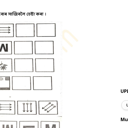
UP
Mu