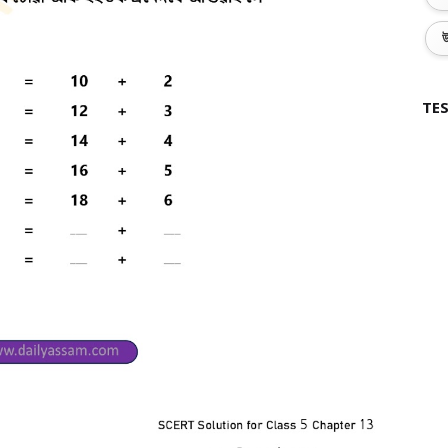
উ
TES