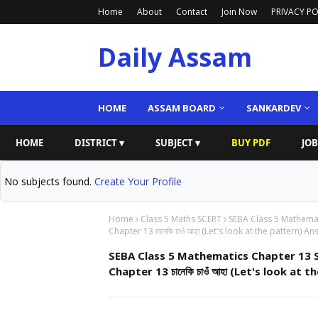
Home
About
Contact
Join Now
PRIVACY PO
Daily Assam
HOME
ASSAM BOARD
SANKARDEV
HOME
DISTRICT ▾
SUBJECT ▾
BUY PDF
JOB
No subjects found.
Create Your Profile
Home
Class 5 Maths SCERT
SEBA Class 5 Mathema
Chapter 13 চানেকি চাওঁ আহা (Let's look at the pattern) 
SEBA Class 5 Mathematics Chapter 13 
Chapter 13 চানেকি চাওঁ আহা (Let's look at