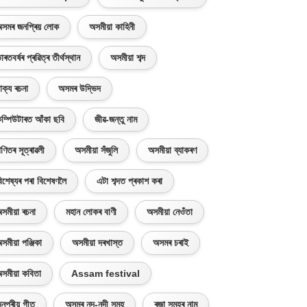
সমৰ জনপ্ৰিয় লোক
অসমীয়া কাহিনী
াৰতবৰ্ষৰ প্ৰৱিত্ৰ তীৰ্থস্থান
অসমীয়া শব্দ
াক্য ৰচনা
অসমৰ উদ্ভিদ
ম্পিউটাৰত আঁকা ছবি
জীৱ-জন্তু নাম
ণিতৰ সূত্ৰাৱলী
অসমীয়া সঁজুলি
অসমীয়া ব্যাকৰণ
িশেষ্যৰ পৰা বিশেষণলৈ
এটা শব্দত প্ৰকাশ কৰা
সমীয়া ৰচনা
মহান লোকৰ বাণী
অসমীয়া নেওঁতা
সমীয়া পঞ্জিকা
অসমীয়া দৰখাস্ত
অসমৰ চৰাই
সমীয়া কবিতা
Assam festival
নপ্ৰীয় গীত
অসমৰ নদ-নদী সমূহ
ৰজা সমূহৰ নাম