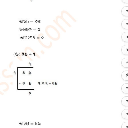
অ
ভ
ব
ক
গ
ব
অ
অ
অ
জ