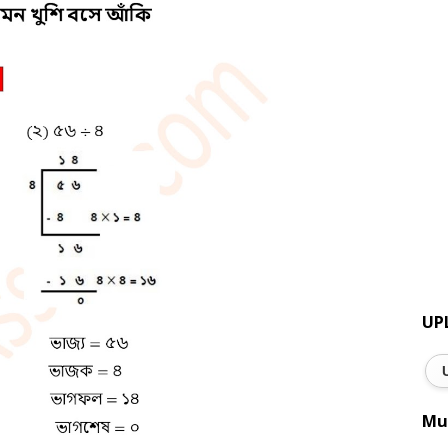
UP
Mu