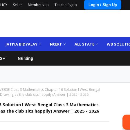
LICY
Seller
Membership
Teacher's Job
Login / Sign Up
JATIYA BIDYALAY
NCERT
ALL STATE
WB SOLUTI
S ▾
Nursing
BBSE Class 3 Mathematics Chapter 16 Solution I West Bengal
ি (Drawing as the club sits happily) Answer | 2025 - 2026
 Solution I West Bengal Class 3 Mathematics
ing as the club sits happily) Answer | 2025 - 2026