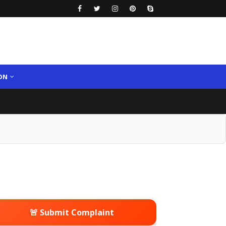
ON
🚨 Submit Complaint