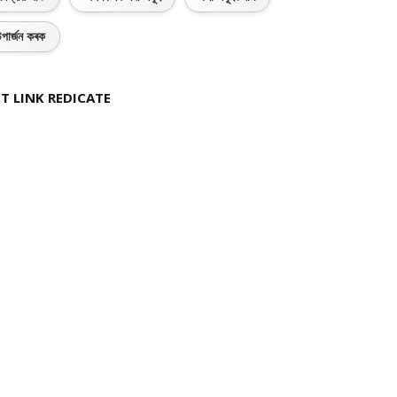
পাৰ্জন কৰক
T LINK REDICATE