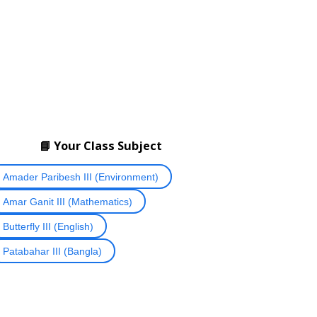
📘 Your Class Subject
Amader Paribesh III (Environment)
Amar Ganit III (Mathematics)
Butterfly III (English)
Patabahar III (Bangla)