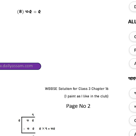
AL
আমা
অ
স