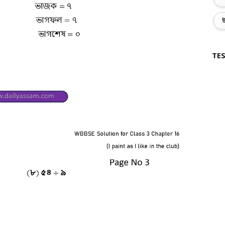
উ
TES