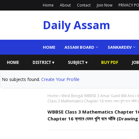
Home
About
Contact
Join Now
PRIVACY PO
Daily Assam
HOME
ASSAM BOARD
SANKARDEV
HOME
DISTRICT ▾
SUBJECT ▾
BUY PDF
JOB
No subjects found.
Create Your Profile
Home
West Bengal WBBSE 3 Amar Ganit BM Ans
W
Class 3 Mathematics Chapter 16 ক্লাবে যেমন খুশি বসে আঁক
WBBSE Class 3 Mathematics Chapter 16
Chapter 16 ক্লাবে যেমন খুশি বসে আঁকি (Draw