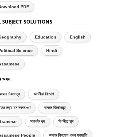
Download PDF
L SUBJECT SOLUTIONS
Geography
Education
English
Political Science
Hindi
Assamese
ৰ অসম
সমৰ দিৱসসমূহ
অসমীয়া কিতাপ
হজ লভ্য বন দৰবৰ গুণ
অসমৰ জিলাসমূহ
Grammar
সমাৰ্থক শব্দ
বিপৰীত শব্দ
Assamese People
অসমৰ কিছুমান ধানৰ প্ৰজাতি