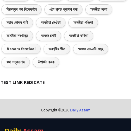
বিশেষ্যৰ পৰা বিশেষণলৈ
এটা শব্দত প্ৰকাশ কৰা
অসমীয়া ৰচনা
মহান লোকৰ বাণী
অসমীয়া নেওঁতা
অসমীয়া পঞ্জিকা
অসমীয়া দৰখাস্ত
অসমৰ চৰাই
অসমীয়া কবিতা
Assam festival
জনপ্ৰীয় গীত
অসমৰ নদ-নদী সমূহ
ৰজা সমূহৰ নাম
উপাৰ্জন কৰক
TEST LINK REDICATE
Copyright ©
2026
Daily Assam
Daily
Assam