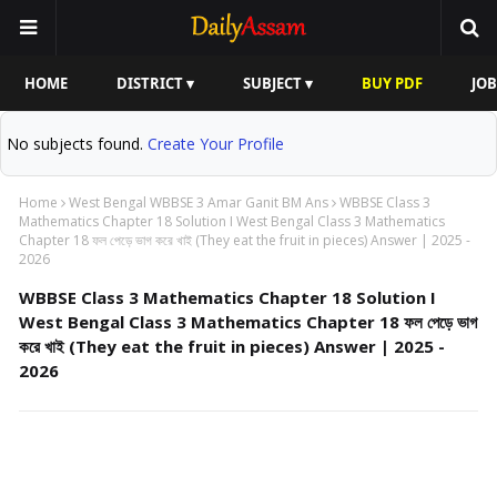
HOME
DISTRICT ▾
SUBJECT ▾
BUY PDF
JOB
No subjects found.
Create Your Profile
Home
West Bengal WBBSE 3 Amar Ganit BM Ans
WBBSE Class 3
Mathematics Chapter 18 Solution I West Bengal Class 3 Mathematics
Chapter 18 ফল পেড়ে ভাগ করে খাই (They eat the fruit in pieces) Answer | 2025 -
2026
WBBSE Class 3 Mathematics Chapter 18 Solution I
West Bengal Class 3 Mathematics Chapter 18 ফল পেড়ে ভাগ
করে খাই (They eat the fruit in pieces) Answer | 2025 -
2026