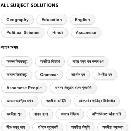
ALL SUBJECT SOLUTIONS
Geography
Education
English
Political Science
Hindi
Assamese
আমাৰ অসম
অসমৰ দিৱসসমূহ
অসমীয়া কিতাপ
সহজ লভ্য বন দৰবৰ গুণ
অসমৰ জিলাসমূহ
Grammar
সমাৰ্থক শব্দ
বিপৰীত শব্দ
Assamese People
অসমৰ কিছুমান ধানৰ প্ৰজাতি
অসমৰ জনপ্ৰিয় লোক
অসমীয়া কাহিনী
ভাৰতবৰ্ষৰ প্ৰৱিত্ৰ তীৰ্থস্থান
অসমীয়া শব্দ
বাক্য ৰচনা
অসমৰ উদ্ভিদ
কম্পিউটাৰত আঁকা ছবি
জীৱ-জন্তু নাম
গণিতৰ সূত্ৰাৱলী
অসমীয়া সঁজুলি
অসমীয়া ব্যাকৰণ