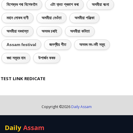
বিশেষ্যৰ পৰা বিশেষণলৈ
এটা শব্দত প্ৰকাশ কৰা
অসমীয়া ৰচনা
মহান লোকৰ বাণী
অসমীয়া নেওঁতা
অসমীয়া পঞ্জিকা
অসমীয়া দৰখাস্ত
অসমৰ চৰাই
অসমীয়া কবিতা
Assam festival
জনপ্ৰীয় গীত
অসমৰ নদ-নদী সমূহ
ৰজা সমূহৰ নাম
উপাৰ্জন কৰক
TEST LINK REDICATE
Copyright ©
2026
Daily Assam
Daily
Assam