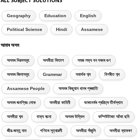
ALL SUBJECT SOLUTIONS
Geography
Education
English
Political Science
Hindi
Assamese
আমাৰ অসম
অসমৰ দিৱসসমূহ
অসমীয়া কিতাপ
সহজ লভ্য বন দৰবৰ গুণ
অসমৰ জিলাসমূহ
Grammar
সমাৰ্থক শব্দ
বিপৰীত শব্দ
Assamese People
অসমৰ কিছুমান ধানৰ প্ৰজাতি
অসমৰ জনপ্ৰিয় লোক
অসমীয়া কাহিনী
ভাৰতবৰ্ষৰ প্ৰৱিত্ৰ তীৰ্থস্থান
অসমীয়া শব্দ
বাক্য ৰচনা
অসমৰ উদ্ভিদ
কম্পিউটাৰত আঁকা ছবি
জীৱ-জন্তু নাম
গণিতৰ সূত্ৰাৱলী
অসমীয়া সঁজুলি
অসমীয়া ব্যাকৰণ