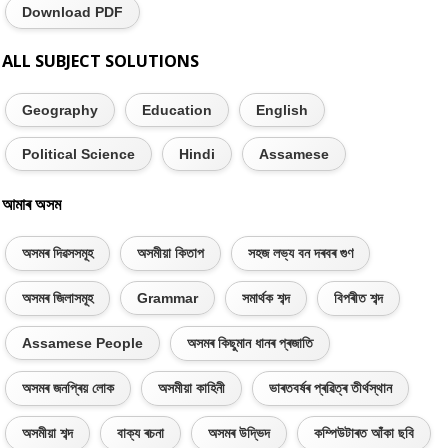
Download PDF
ALL SUBJECT SOLUTIONS
Geography
Education
English
Political Science
Hindi
Assamese
আমাৰ অসম
অসমৰ দিৱসসমূহ
অসমীয়া কিতাপ
সহজ লভ্য বন দৰবৰ গুণ
অসমৰ জিলাসমূহ
Grammar
সমাৰ্থক শব্দ
বিপৰীত শব্দ
Assamese People
অসমৰ কিছুমান ধানৰ প্ৰজাতি
অসমৰ জনপ্ৰিয় লোক
অসমীয়া কাহিনী
ভাৰতবৰ্ষৰ প্ৰৱিত্ৰ তীৰ্থস্থান
অসমীয়া শব্দ
বাক্য ৰচনা
অসমৰ উদ্ভিদ
কম্পিউটাৰত আঁকা ছবি