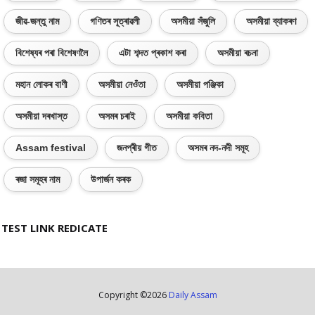
জীৱ-জন্তু নাম
গণিতৰ সূত্ৰাৱলী
অসমীয়া সঁজুলি
অসমীয়া ব্যাকৰণ
বিশেষ্যৰ পৰা বিশেষণলৈ
এটা শব্দত প্ৰকাশ কৰা
অসমীয়া ৰচনা
মহান লোকৰ বাণী
অসমীয়া নেওঁতা
অসমীয়া পঞ্জিকা
অসমীয়া দৰখাস্ত
অসমৰ চৰাই
অসমীয়া কবিতা
Assam festival
জনপ্ৰীয় গীত
অসমৰ নদ-নদী সমূহ
ৰজা সমূহৰ নাম
উপাৰ্জন কৰক
TEST LINK REDICATE
Copyright ©
2026
Daily Assam