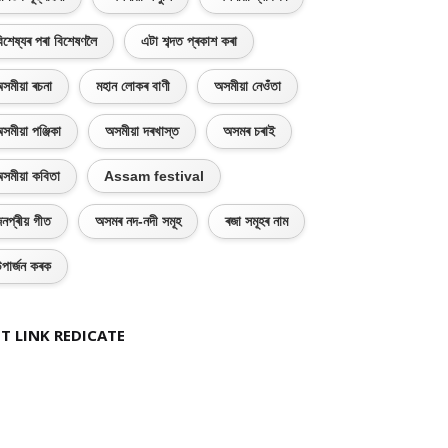
িশেষ্যৰ পৰা বিশেষণলৈ
এটা শব্দত প্ৰকাশ কৰা
সমীয়া ৰচনা
মহান লোকৰ বাণী
অসমীয়া নেওঁতা
সমীয়া পঞ্জিকা
অসমীয়া দৰখাস্ত
অসমৰ চৰাই
সমীয়া কবিতা
Assam festival
নপ্ৰীয় গীত
অসমৰ নদ-নদী সমূহ
ৰজা সমূহৰ নাম
পাৰ্জন কৰক
T LINK REDICATE