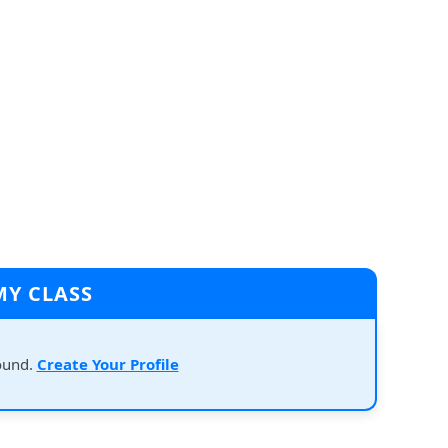
MY CLASS
ound.
Create Your Profile