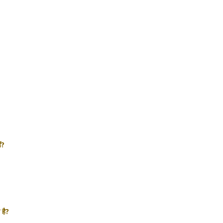
ं?
 है?