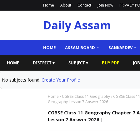
Home
About
Contact
Join Now
PRIVACY PO
Daily Assam
HOME
ASSAM BOARD
SANKARDEV
HOME
DISTRICT ▾
SUBJECT ▾
BUY PDF
JOB
No subjects found.
Create Your Profile
Home
CGBSE Class 11 Geography
CGBSE Class 11
Geography Lesson 7 Answer 2026 |
CGBSE Class 11 Geography Chapter 7 A
Lesson 7 Answer 2026 |