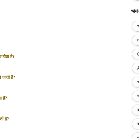
আমা
অ
স
 होता है?
ो जाती हैं?
অ
ভ
ा है?
ব
ती है?
ক
গ