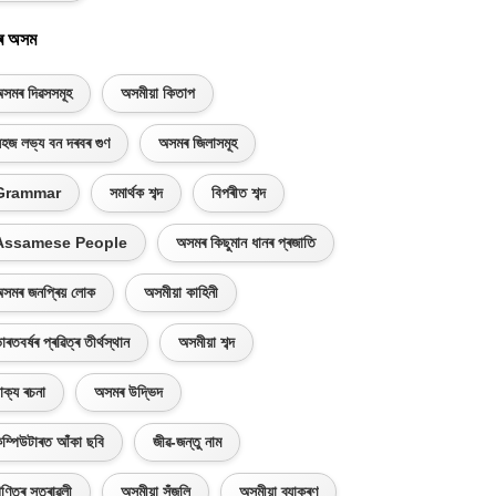
ৰ অসম
সমৰ দিৱসসমূহ
অসমীয়া কিতাপ
হজ লভ্য বন দৰবৰ গুণ
অসমৰ জিলাসমূহ
Grammar
সমাৰ্থক শব্দ
বিপৰীত শব্দ
Assamese People
অসমৰ কিছুমান ধানৰ প্ৰজাতি
সমৰ জনপ্ৰিয় লোক
অসমীয়া কাহিনী
াৰতবৰ্ষৰ প্ৰৱিত্ৰ তীৰ্থস্থান
অসমীয়া শব্দ
াক্য ৰচনা
অসমৰ উদ্ভিদ
ম্পিউটাৰত আঁকা ছবি
জীৱ-জন্তু নাম
ণিতৰ সূত্ৰাৱলী
অসমীয়া সঁজুলি
অসমীয়া ব্যাকৰণ