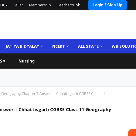
LICY
Seller
Membership
Teacher's Job
Login / Sign Up
JATIYA BIDYALAY
NCERT
ALL STATE
WB SOLUTI
S ▾
Nursing
 Geography Chapter 7 Answer | Chhattisgarh CGBSE Class 11
nswer | Chhattisgarh CGBSE Class 11 Geography