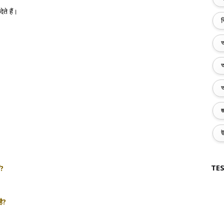
ते हैं।
ব
অ
অ
অ
জ
উ
TES
ं?
है?