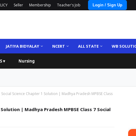
LICY
Seller
Membership
Teacher's Job
Login / Sign Up
JATIYA BIDYALAY
NCERT
ALL STATE
WB SOLUTI
S ▾
Nursing
 Social Science Chapter 1 Solution | Madhya Pradesh MPBSE Class
 Solution | Madhya Pradesh MPBSE Class 7 Social