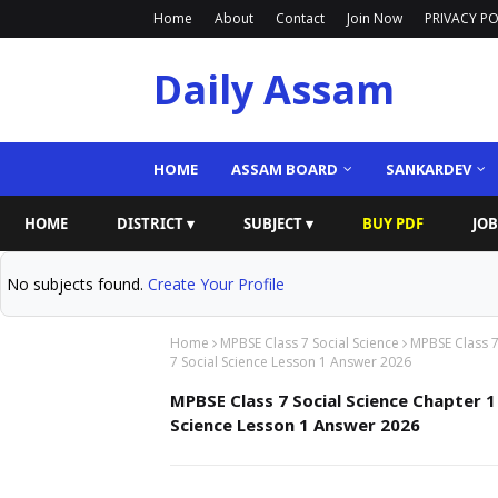
Home
About
Contact
Join Now
PRIVACY PO
Daily Assam
HOME
ASSAM BOARD
SANKARDEV
HOME
DISTRICT ▾
SUBJECT ▾
BUY PDF
JOB
No subjects found.
Create Your Profile
Home
MPBSE Class 7 Social Science
MPBSE Class 7
7 Social Science Lesson 1 Answer 2026
MPBSE Class 7 Social Science Chapter 1
Science Lesson 1 Answer 2026