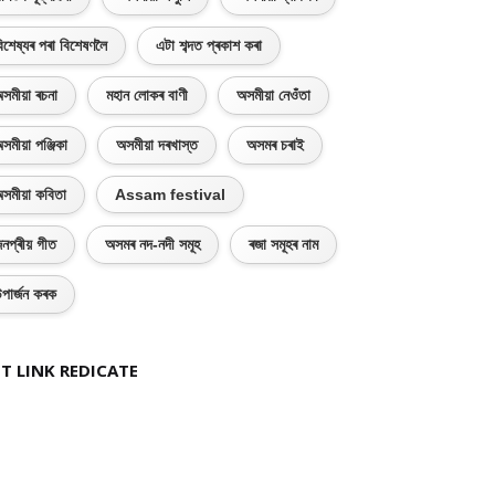
িশেষ্যৰ পৰা বিশেষণলৈ
এটা শব্দত প্ৰকাশ কৰা
সমীয়া ৰচনা
মহান লোকৰ বাণী
অসমীয়া নেওঁতা
সমীয়া পঞ্জিকা
অসমীয়া দৰখাস্ত
অসমৰ চৰাই
সমীয়া কবিতা
Assam festival
নপ্ৰীয় গীত
অসমৰ নদ-নদী সমূহ
ৰজা সমূহৰ নাম
পাৰ্জন কৰক
T LINK REDICATE