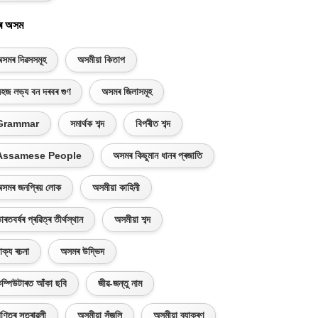
ৰ অসম
সমৰ দিৱসসমূহ
অসমীয়া কিতাপ
হজ লভ্য বন দৰবৰ গুণ
অসমৰ জিলাসমূহ
Grammar
সমাৰ্থক শব্দ
বিপৰীত শব্দ
Assamese People
অসমৰ কিছুমান ধানৰ প্ৰজাতি
সমৰ জনপ্ৰিয় লোক
অসমীয়া কাহিনী
াৰতবৰ্ষৰ প্ৰৱিত্ৰ তীৰ্থস্থান
অসমীয়া শব্দ
াক্য ৰচনা
অসমৰ উদ্ভিদ
ম্পিউটাৰত আঁকা ছবি
জীৱ-জন্তু নাম
ণিতৰ সূত্ৰাৱলী
অসমীয়া সঁজুলি
অসমীয়া ব্যাকৰণ