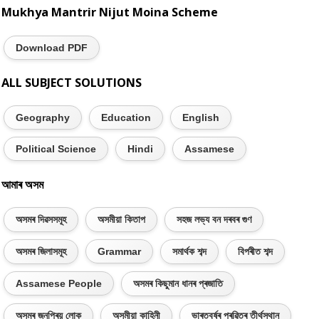
Mukhya Mantrir Nijut Moina Scheme
Download PDF
ALL SUBJECT SOLUTIONS
Geography
Education
English
Political Science
Hindi
Assamese
আমাৰ অসম
অসমৰ দিৱসসমূহ
অসমীয়া কিতাপ
সহজ লভ্য বন দৰবৰ গুণ
অসমৰ জিলাসমূহ
Grammar
সমাৰ্থক শব্দ
বিপৰীত শব্দ
Assamese People
অসমৰ কিছুমান ধানৰ প্ৰজাতি
অসমৰ জনপ্ৰিয় লোক
অসমীয়া কাহিনী
ভাৰতবৰ্ষৰ প্ৰৱিত্ৰ তীৰ্থস্থান