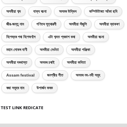
অসমীয়া শব্দ
বাক্য ৰচনা
অসমৰ উদ্ভিদ
কম্পিউটাৰত আঁকা ছবি
জীৱ-জন্তু নাম
গণিতৰ সূত্ৰাৱলী
অসমীয়া সঁজুলি
অসমীয়া ব্যাকৰণ
বিশেষ্যৰ পৰা বিশেষণলৈ
এটা শব্দত প্ৰকাশ কৰা
অসমীয়া ৰচনা
মহান লোকৰ বাণী
অসমীয়া নেওঁতা
অসমীয়া পঞ্জিকা
অসমীয়া দৰখাস্ত
অসমৰ চৰাই
অসমীয়া কবিতা
Assam festival
জনপ্ৰীয় গীত
অসমৰ নদ-নদী সমূহ
ৰজা সমূহৰ নাম
উপাৰ্জন কৰক
TEST LINK REDICATE