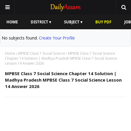
HOME
DISTRICT ▾
SUBJECT ▾
BUY PDF
JOB
No subjects found.
Create Your Profile
Home
MPBSE Class 7 Social Science
MPBSE Class 7 Social Science
Chapter 14 Solution | Madhya Pradesh MPBSE Class 7 Social Science
Lesson 14 Answer 2026
MPBSE Class 7 Social Science Chapter 14 Solution |
Madhya Pradesh MPBSE Class 7 Social Science Lesson
14 Answer 2026