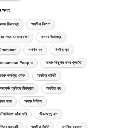
ৰ অসম
সমৰ দিৱসসমূহ
অসমীয়া কিতাপ
হজ লভ্য বন দৰবৰ গুণ
অসমৰ জিলাসমূহ
Grammar
সমাৰ্থক শব্দ
বিপৰীত শব্দ
Assamese People
অসমৰ কিছুমান ধানৰ প্ৰজাতি
সমৰ জনপ্ৰিয় লোক
অসমীয়া কাহিনী
াৰতবৰ্ষৰ প্ৰৱিত্ৰ তীৰ্থস্থান
অসমীয়া শব্দ
াক্য ৰচনা
অসমৰ উদ্ভিদ
ম্পিউটাৰত আঁকা ছবি
জীৱ-জন্তু নাম
ণিতৰ সূত্ৰাৱলী
অসমীয়া সঁজুলি
অসমীয়া ব্যাকৰণ