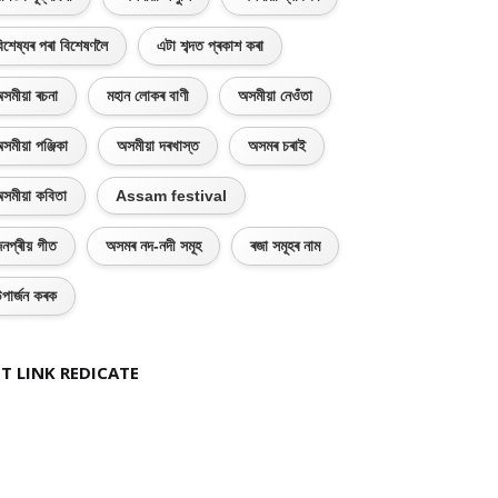
িশেষ্যৰ পৰা বিশেষণলৈ
এটা শব্দত প্ৰকাশ কৰা
সমীয়া ৰচনা
মহান লোকৰ বাণী
অসমীয়া নেওঁতা
সমীয়া পঞ্জিকা
অসমীয়া দৰখাস্ত
অসমৰ চৰাই
সমীয়া কবিতা
Assam festival
নপ্ৰীয় গীত
অসমৰ নদ-নদী সমূহ
ৰজা সমূহৰ নাম
পাৰ্জন কৰক
T LINK REDICATE