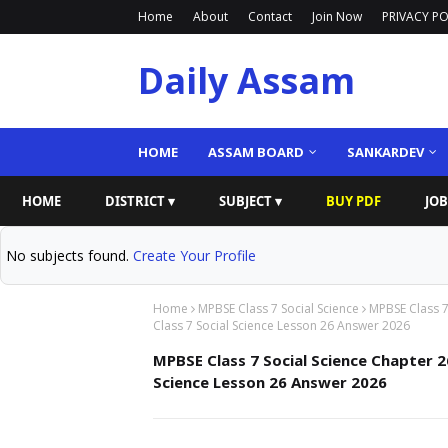
Home
About
Contact
Join Now
PRIVACY PO
Daily Assam
HOME
ASSAM BOARD
SANKARDEV
HOME
DISTRICT ▾
SUBJECT ▾
BUY PDF
JOB
No subjects found.
Create Your Profile
Home
MPBSE Class 7 Social Science
MPBSE Class 7
Class 7 Social Science Lesson 26 Answer 2026
MPBSE Class 7 Social Science Chapter 
Science Lesson 26 Answer 2026