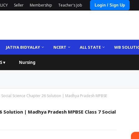
LICY
Seller
Membership
Teacher's Job
Login / Sign Up
JATIYA BIDYALAY
NCERT
ALL STATE
WB SOLUTI
S ▾
Nursing
 Social Science Chapter 26 Solution | Madhya Pradesh MPBSE
26 Solution | Madhya Pradesh MPBSE Class 7 Social