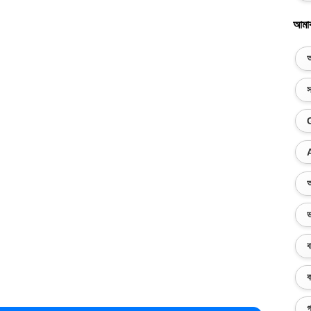
আমা
অ
স
অ
ভ
ব
ক
গ