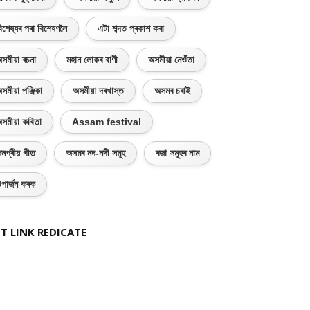
িশেষ্যৰ পৰা বিশেষণলৈ
এটা শব্দত প্ৰকাশ কৰা
সমীয়া ৰচনা
মহান লোকৰ বাণী
অসমীয়া নেওঁতা
সমীয়া পঞ্জিকা
অসমীয়া দৰখাস্ত
অসমৰ চৰাই
সমীয়া কবিতা
Assam festival
নপ্ৰীয় গীত
অসমৰ নদ-নদী সমূহ
ৰজা সমূহৰ নাম
পাৰ্জন কৰক
T LINK REDICATE