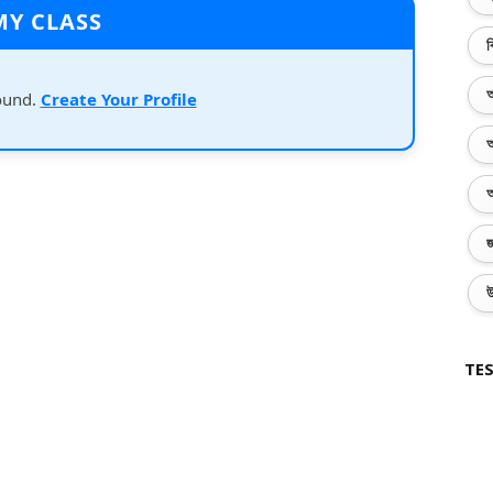
MY CLASS
ব
অ
ound.
Create Your Profile
অ
অ
জ
উ
TES