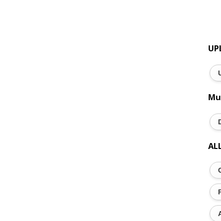
UP
Mu
AL