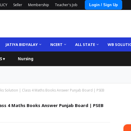
LICY
Seller
Membership
Teacher's Job
Login / Sign Up
JATIYA BIDYALAY
NCERT
ALL STATE
WB SOLUTI
S ▾
Nursing
ks Solution | Class 4 Maths Books Answer Punjab Board | PSEB
lass 4 Maths Books Answer Punjab Board | PSEB