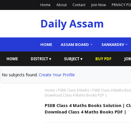
Home
About
Contact
Join Now
PRIVACY PO
Daily Assam
HOME
ASSAM BOARD
SANKARDEV
HOME
DISTRICT ▾
SUBJECT ▾
BUY PDF
JOB
No subjects found.
Create Your Profile
Home
PSEB Class 4 Maths
PSEB Class 4 Maths Boo
Download Class 4 Maths Books PDF |
PSEB Class 4 Maths Books Solution | C
Download Class 4 Maths Books PDF |