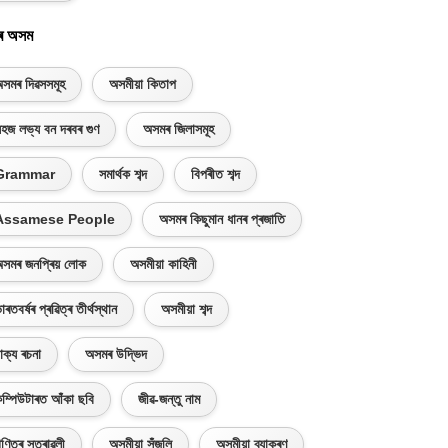
ৰ অসম
সমৰ দিৱসসমূহ
অসমীয়া কিতাপ
হজ লভ্য বন দৰবৰ গুণ
অসমৰ জিলাসমূহ
Grammar
সমাৰ্থক শব্দ
বিপৰীত শব্দ
Assamese People
অসমৰ কিছুমান ধানৰ প্ৰজাতি
সমৰ জনপ্ৰিয় লোক
অসমীয়া কাহিনী
াৰতবৰ্ষৰ প্ৰৱিত্ৰ তীৰ্থস্থান
অসমীয়া শব্দ
াক্য ৰচনা
অসমৰ উদ্ভিদ
ম্পিউটাৰত আঁকা ছবি
জীৱ-জন্তু নাম
ণিতৰ সূত্ৰাৱলী
অসমীয়া সঁজুলি
অসমীয়া ব্যাকৰণ