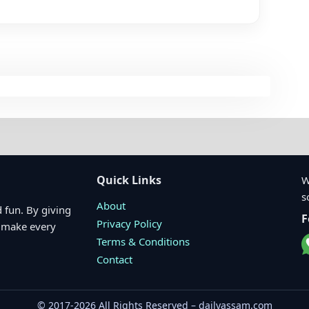
Quick Links
W
s
About
 fun. By giving
F
Privacy Policy
o make every
Terms & Conditions
Contact
© 2017-2026 All Rights Reserved – dailyassam.com