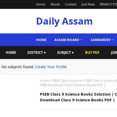
Home
About
Contact
Join Now
PRIVACY PO
Daily Assam
HOME
ASSAM BOARD
SANKARDEV
HOME
DISTRICT ▾
SUBJECT ▾
BUY PDF
JOB
No subjects found.
Create Your Profile
Home
PSEB Class 9 Science
PSEB Class 9 Science 
PSEB Download Class 9 Science Books PDF |
PSEB Class 9 Science Books Solution | 
Download Class 9 Science Books PDF |