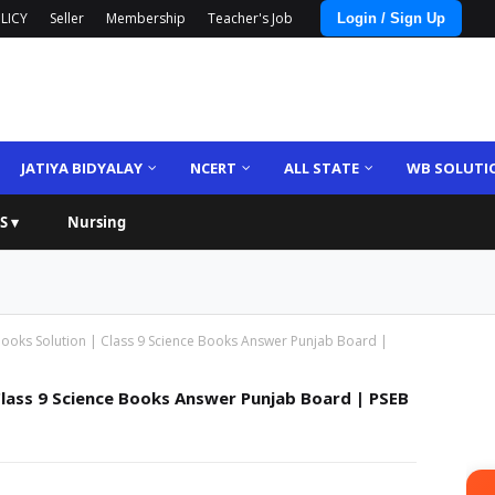
LICY
Seller
Membership
Teacher's Job
Login / Sign Up
JATIYA BIDYALAY
NCERT
ALL STATE
WB SOLUTI
S ▾
Nursing
Books Solution | Class 9 Science Books Answer Punjab Board |
Class 9 Science Books Answer Punjab Board | PSEB