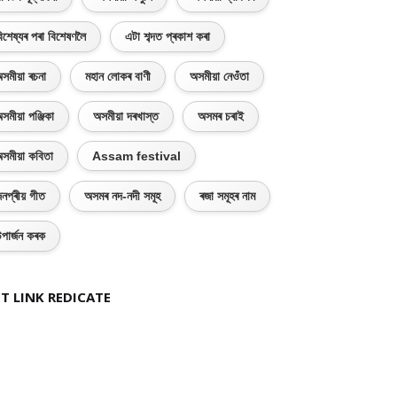
িশেষ্যৰ পৰা বিশেষণলৈ
এটা শব্দত প্ৰকাশ কৰা
সমীয়া ৰচনা
মহান লোকৰ বাণী
অসমীয়া নেওঁতা
সমীয়া পঞ্জিকা
অসমীয়া দৰখাস্ত
অসমৰ চৰাই
সমীয়া কবিতা
Assam festival
নপ্ৰীয় গীত
অসমৰ নদ-নদী সমূহ
ৰজা সমূহৰ নাম
পাৰ্জন কৰক
T LINK REDICATE