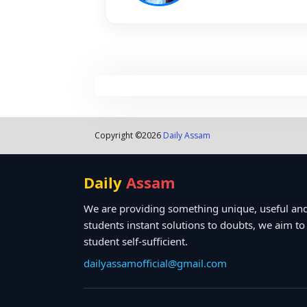
Copyright ©
2026
Daily Assam
Daily
Assam
We are providing something unique, useful and
students instant solutions to doubts, we aim t
student self-sufficient.
dailyassamofficial@gmail.com