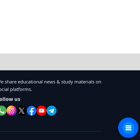
e share educational news & study materials on
ocial platforms.
ollow us