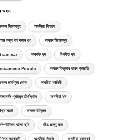
ৰ অসম
সমৰ দিৱসসমূহ
অসমীয়া কিতাপ
হজ লভ্য বন দৰবৰ গুণ
অসমৰ জিলাসমূহ
Grammar
সমাৰ্থক শব্দ
বিপৰীত শব্দ
Assamese People
অসমৰ কিছুমান ধানৰ প্ৰজাতি
সমৰ জনপ্ৰিয় লোক
অসমীয়া কাহিনী
াৰতবৰ্ষৰ প্ৰৱিত্ৰ তীৰ্থস্থান
অসমীয়া শব্দ
াক্য ৰচনা
অসমৰ উদ্ভিদ
ম্পিউটাৰত আঁকা ছবি
জীৱ-জন্তু নাম
ণিতৰ সূত্ৰাৱলী
অসমীয়া সঁজুলি
অসমীয়া ব্যাকৰণ