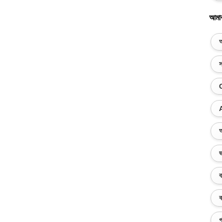
আমা
অ
স
অ
ভ
ব
ক
গ