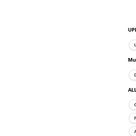
UP
Mu
AL