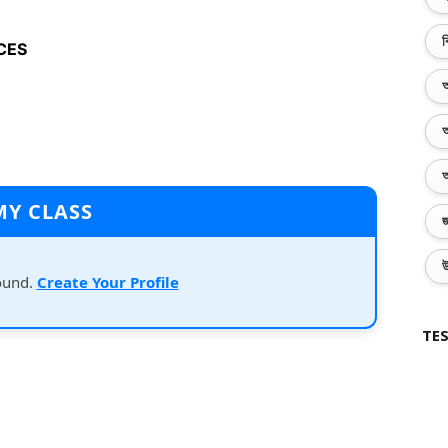
ব
CES
অ
অ
অ
MY CLASS
জ
উ
ound.
Create Your Profile
TES