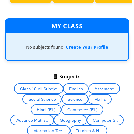
MY CLASS
No subjects found.
Create Your Profile
📘 Subjects
Class 10 All Subejct
English
Assamese
Social Science
Science
Maths
Hindi (EL)
Commerce (EL)
Advance Maths..
Geography
Computer S..
Information Tec..
Tourism & H..