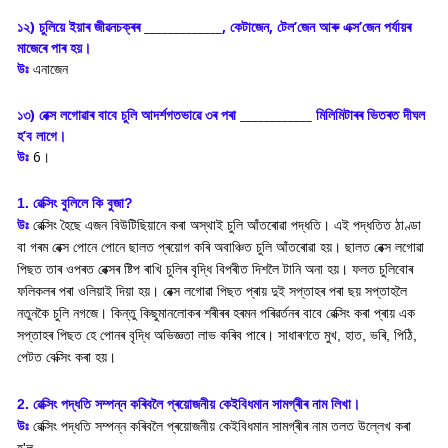
১২) চুলিয়ে ইয়াৰ জীৱনচক্ৰৰ _____________, কেটাজেন, টেল’জেন আৰু এক্স’জেন পৰ্যায়ৰ
মাজেৰে পাৰ হয়।
উঃ
এনাজেন
১৩) ৱেক্স লগোৱাৰ বাবে চুলি আদৰ্শগতভাৱে ৩ৰ পৰা ____________ মিলিমিটাৰৰ ভিতৰত দীঘল
হ’ব লাগে।
উঃ
6।
1. ৱেক্সিং বুলিলে কি বুজা?
উঃ
ৱেক্সিং হৈছে এজন বিউটিছিয়ানে কৰা অস্থাই চুলি আঁতৰোৱা পদ্ধতি। এই পদ্ধতিত ঠাণ্ডা
বা গৰম ৱেক্স পোনে পোনে ছালত প্ৰয়োগ কৰি অবাঞ্চিত চুলি আঁতৰোৱা হয়। ছালত ৱেক্স লগোৱা
পিছত তাৰ ওপৰত ৱেক্সৰ ষ্টিপ ৰাখি চুলিৰ বৃদ্ধি বিপৰীত দিশলৈ টানি অনা হয়। ফলত চুলিবোৰ
ফলিকলৰ পৰা ওলিয়াই দিয়া হয়। ৱেক্স লগোৱা পিছত প্ৰায় দুই সপ্তাহৰ পৰা ছয় সপ্তাহলৈ
নতুনকৈ চুলি নগজে। কিন্তু কিছুমানলোকৰ শৰীৰৰ হৰমন পৰিৱৰ্তনৰ বাবে ৱেক্সিং কৰা প্ৰায় এক
সপ্তাহৰ পিছত হে পোনৰ বৃদ্ধি অভিজ্ঞতা লাভ কৰিব পাৰে। সাধাৰণতে মুখ, হাত, ভৰি, পিঠি,
পেটত বেক্সিং কৰা হয়।
2. ৱেক্সিং পদ্ধতি সম্পন্ন কৰিবলৈ প্ৰয়োজনীয় কেইবিধমান সামগ্ৰীৰ নাম লিখা।
উঃ
ৱেক্সিং পদ্ধতি সম্পন্ন কৰিবলৈ প্ৰয়োজনীয় কেইবিধমান সামগ্ৰীৰ নাম তলত উল্লেখ কৰা