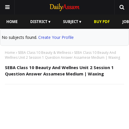
HOME
DISTRICT ▾
SUBJECT ▾
BUY PDF
JOB
No subjects found.
Create Your Profile
Home
SEBA Class 10 Beauty & Wellness
SEBA Class 10 Beauty And
Wellnes Unit 2 Session 1 Question Answer Assamese Medium | Waxing
SEBA Class 10 Beauty And Wellnes Unit 2 Session 1
Question Answer Assamese Medium | Waxing