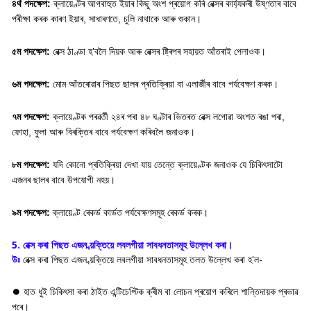
৪ৰ্থ
পদক্ষেপ:
ক্লায়েণ্টৰ আগবাহুত ইয়াৰ কিছু অংশ প্ৰয়োগ কৰি ৱেক্সৰ কাৰ্য্যকৰী উষ্ণতাৰ বাবে
পৰীক্ষা কৰক কাৰণ ইয়াৰ, সাধাৰণতে, চুলি নাথাকে আৰু শুকান।
৫ম
পদক্ষেপ
:
ৱেক্স ঠাণ্ডা হ’বলৈ দিয়ক আৰু ৱেক্সৰ ষ্ট্ৰিপৰ সহায়ত আঁতৰাই পেলাওক।
৬ম
পদক্ষেপ:
মোম আঁতৰোৱাৰ পিছত ছালৰ প্ৰতিক্ৰিয়া বা এলাৰ্জীৰ বাবে পৰ্যবেক্ষণ কৰক।
৭ম
পদক্ষেপ
:
ক্লায়েণ্টক পৰৱৰ্তী ২৪ৰ পৰা ৪৮ ঘণ্টাৰ ভিতৰত ৱেক্স লগোৱা অংশত ৰঙা পৰা,
ফোহা, ফুলা আৰু বিৰক্তিৰ বাবে পৰ্যবেক্ষণ কৰিবলৈ জনাওক।
৮ম
পদক্ষেপ
:
যদি কোনো প্ৰতিক্ৰিয়া দেখা যায় তেন্তে ক্লায়েণ্টক জনাওক যে চিকিৎসাটো
এজনৰ ছালৰ বাবে উপযোগী নহয়।
৯ম
পদক্ষেপ
:
ক্লায়েণ্ট ৰেকৰ্ড কাৰ্ডত পৰ্যবেক্ষণসমূহ ৰেকৰ্ড কৰক।
5. ৱেক্স কৰা পিছত এজন ব্য়ক্তিয়ে লবলগীয়া সাবধনতাসমূহ উল্লেখ কৰা।
উঃ
ৱেক্স কৰা পিছত এজন ব্য়ক্তিয়ে লবলগীয়া সাবধনতাসমূহ তলত উল্লেখ কৰা হ'ল-
হাত ধুই চিকিৎসা কৰা ঠাইত এন্টিচেপ্টিক ক্ৰীম বা লোচন প্ৰয়োগ কৰিলে শান্তিদায়ক প্ৰভাৱ
⏺
পৰে।