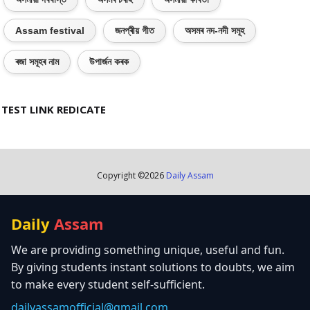
Assam festival
জনপ্ৰীয় গীত
অসমৰ নদ-নদী সমূহ
ৰজা সমূহৰ নাম
উপাৰ্জন কৰক
TEST LINK REDICATE
Copyright ©
2026
Daily Assam
Daily
Assam
We are providing something unique, useful and fun.
By giving students instant solutions to doubts, we aim
to make every student self-sufficient.
dailyassamofficial@gmail.com