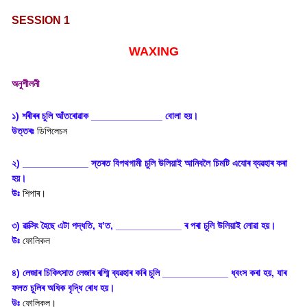
SESSION 1
WAXING
অনুশীলনী
১) শৰীৰৰ চুলি আঁতৰোৱাক _____________ বোলা হয়।
উত্তৰঃ
ডিপিলেচন
২) ____________ স্তৰত বিপথগামী চুলি উলিয়াই আনিবলৈ চিমটি এযোৰ ব্যৱহাৰ কৰা
হয়।
উঃ
শিপাৰ।
৩) ৱাক্সিং হৈছে এটা পদ্ধতি, য’ত, ____________ ৰ পৰা চুলি উলিয়াই লোৱা হয়।
উঃ
ফোলিকল
৪) লেজাৰ চিকিৎসাত লেজাৰ ৰশ্মি ব্যৱহাৰ কৰি চুলি ____________ ধ্বংস কৰা হয়, যাৰ
ফলত চুলিৰ অধিক বৃদ্ধি ৰোধ হয়।
উঃ
ফোলিকল।