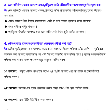
3. ৱেক্স কৰিবলৈ যোৱাৰ আগতে এজন ব্য়ক্তিয়ে মানি চলিবলগীয়া সাৱধনতাসমূহ উল্লেখ কৰা।
উঃ
ৱেক্স কৰিবলৈ যোৱাৰ আগতে এজন ব্য়ক্তিয়ে মানি চলিবলগীয়া সাৱধনতাসমূহ তলত উল্লেখ
কৰা হ'ল-
⏺ ৱেক্সিং কৰিবলগীয়া ঠাইত বডিলোচন, বেবী বা বডি অইল প্ৰয়োগ কৰিব নালাগে।
⏺ গৰম পানীৰে গাধুঁৱ নালাগে।
⏺ প্ৰক্ৰিয়া তিনদিন আগতে য'ত ৱেক্স কৰিব সেই ঠাইৰ চুলি কাটিব নালাগে।
4. ৱেক্সিংৰ বাবে ছালৰ সংবেদনশীলতা কেনেদৰে পৰীক্ষা কৰা হয়?
উঃ
ৱেক্সিং প্ৰক্ৰিয়াটো কৰা আগতে সদায় চালৰ সংবেদনশীলতা পৰীক্ষা কৰিব লাগিব। প্ৰক্ৰিয়া
আৰম্ভ কৰা আগতে ক্লাইনটৰ পৰা এটা লিখিত অনুমতি লাভ কৰিব লাগে। ছালৰ সংবেদনশীলতা
পৰীক্ষা কৰা সময়ত তলৰ পদক্ষেপসমূহ অনুকৰণ কৰিব লাগে-
১ম পদক্ষেপ:
প্ৰকৃত ৱেক্সিং পদ্ধতিৰ কমেও ২৪ ঘণ্টা আগতে পেচ বা ছালৰ সংবেদনশীলতা
পৰীক্ষা কৰক।
২য় পদক্ষেপ:
ক্লায়েণ্টৰ ছালৰ প্ৰকাৰৰ প্ৰতি লক্ষ্য ৰাখি এটা ৱেক্স নিৰ্বাচন কৰক।
৩য়
পদক্ষেপ
:
ৱেক্স হিটিং ইউনিটত গৰম কৰক।