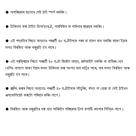
অপৰিষ্কাৰ হাতেৰে সেই ঠাই স্পৰ্শ নকৰিব।
⏺
চিকিৎসা কৰা ঠাইত ডিঅ’ডৰেণ্ট, পাৰফিউম বা পাউদাৰ ব্যৱহাৰ নকৰিব।
⏺
এই পদ্ধতিৰ পিছত অন্ততঃ পৰৱৰ্তী ৪৮ ঘণ্টালৈকে গৰম বা বাবল বাথ নকৰিব কাৰণ ইয়াৰ
⏺
ফলত বিৰক্তি আৰু খজুৱতি হ’ব পাৰে।
এই প্ৰক্ৰিয়াৰ পিছত পৰৱৰ্তী ৪৮ ঘণ্টা জিমলৈ নাযাব, ৱৰ্কআউট নকৰিব বা বাহিৰৰ খেল
⏺
খেলিব নালাগে কাৰণ ইয়াৰ ফলত চিকিৎসা কৰা অংশত ঘাম বাঢ়িব পাৰে, যাৰ ফলত বিৰক্তি আৰু
খজুৱতি হ’ব পাৰে।
ৱাক্সিং কৰাৰ পিছত অন্ততঃ পৰৱৰ্তী ৪৮ ঘণ্টালৈকে সাঁতুৰিব, ৰ’দত গা ধোৱা বা সেই ঠাইখন
⏺
এক্সফোলিয়েট কৰাটো পৰিহাৰ কৰিব লাগে।
বিৰক্তি আৰু খজুৱতিৰ পৰা হাত সাৰিবলৈ পৰিষ্কাৰ ঢিলা কপাহী কাপোৰ পিন্ধিব লাগে।
⏺