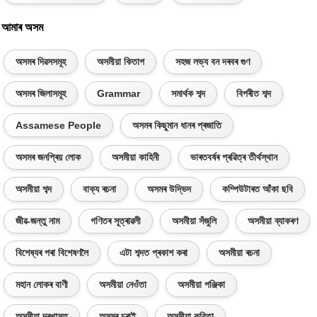
আমাৰ অসম
অসমৰ দিৱসসমূহ
অসমীয়া কিতাপ
সহজ লভ্য বন দৰবৰ গুণ
অসমৰ জিলাসমূহ
Grammar
সমাৰ্থক শব্দ
বিপৰীত শব্দ
Assamese People
অসমৰ কিছুমান ধানৰ প্ৰজাতি
অসমৰ জনপ্ৰিয় লোক
অসমীয়া কাহিনী
ভাৰতবৰ্ষৰ প্ৰৱিত্ৰ তীৰ্থস্থান
অসমীয়া শব্দ
বাক্য ৰচনা
অসমৰ উদ্ভিদ
কম্পিউটাৰত আঁকা ছবি
জীৱ-জন্তু নাম
গণিতৰ সূত্ৰাৱলী
অসমীয়া সঁজুলি
অসমীয়া ব্যাকৰণ
বিশেষ্যৰ পৰা বিশেষণলৈ
এটা শব্দত প্ৰকাশ কৰা
অসমীয়া ৰচনা
মহান লোকৰ বাণী
অসমীয়া নেওঁতা
অসমীয়া পঞ্জিকা
অসমীয়া দৰখাস্ত
অসমৰ চৰাই
অসমীয়া কবিতা