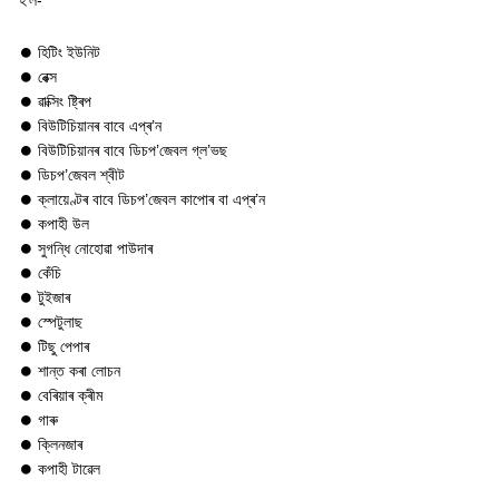
হ'ল-
⏺ হিটিং ইউনিট
⏺ ৱেক্স
⏺ ৱাক্সিং ষ্ট্ৰিপ
⏺ বিউটিচিয়ানৰ বাবে এপ্ৰ’ন
⏺ বিউটিচিয়ানৰ বাবে ডিচপ’জেবল গ্ল’ভছ
⏺ ডিচপ’জেবল শ্বীট
⏺ ক্লায়েণ্টৰ বাবে ডিচপ’জেবল কাপোৰ বা এপ্ৰ’ন
⏺ কপাহী উল
⏺ সুগন্ধি নোহোৱা পাউদাৰ
⏺ কেঁচি
⏺ টুইজাৰ
⏺ স্পেটুলাছ
⏺ টিছু পেপাৰ
⏺ শান্ত কৰা লোচন
⏺ বেৰিয়াৰ ক্ৰীম
⏺ গাৰু
⏺ ক্লিনজাৰ
⏺ কপাহী টাৱেল