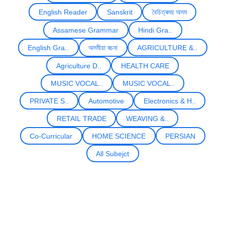
English Reader
Sanskrit
বৈচিত্ৰময় অসম
Assamese Grammar
Hindi Gra..
English Gra..
অসমীয়া ৰচনা
AGRICULTURE &..
Agriculture D..
HEALTH CARE
MUSIC VOCAL..
MUSIC VOCAL..
PRIVATE S..
Automotive
Electronics & H..
RETAIL TRADE
WEAVING &..
Co-Curricular
HOME SCIENCE
PERSIAN
All Subejct