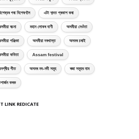
িশেষ্যৰ পৰা বিশেষণলৈ
এটা শব্দত প্ৰকাশ কৰা
সমীয়া ৰচনা
মহান লোকৰ বাণী
অসমীয়া নেওঁতা
সমীয়া পঞ্জিকা
অসমীয়া দৰখাস্ত
অসমৰ চৰাই
সমীয়া কবিতা
Assam festival
নপ্ৰীয় গীত
অসমৰ নদ-নদী সমূহ
ৰজা সমূহৰ নাম
পাৰ্জন কৰক
T LINK REDICATE