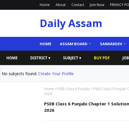
Home
About
Contact
Join Now
PRIVACY PO
Daily Assam
HOME
ASSAM BOARD
SANKARDEV
HOME
DISTRICT ▾
SUBJECT ▾
BUY PDF
JOB
No subjects found.
Create Your Profile
Home
PSEB Class 6 Punjabi
PSEB Class 6 Punjabi 
2026
PSEB Class 6 Punjabi Chapter 1 Solutio
2026