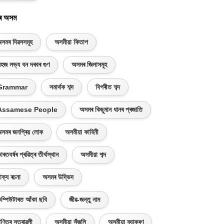
ৰ অসম
সমৰ দিৱসসমূহ
অসমীয়া কিতাপ
হজ লভ্য বন দৰবৰ গুণ
অসমৰ জিলাসমূহ
Grammar
সমাৰ্থক শব্দ
বিপৰীত শব্দ
Assamese People
অসমৰ কিছুমান ধানৰ প্ৰজাতি
সমৰ জনপ্ৰিয় লোক
অসমীয়া কাহিনী
াৰতবৰ্ষৰ প্ৰৱিত্ৰ তীৰ্থস্থান
অসমীয়া শব্দ
াক্য ৰচনা
অসমৰ উদ্ভিদ
ম্পিউটাৰত আঁকা ছবি
জীৱ-জন্তু নাম
ণিতৰ সূত্ৰাৱলী
অসমীয়া সঁজুলি
অসমীয়া ব্যাকৰণ