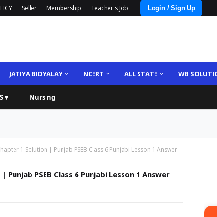
LICY
Seller
Membership
Teacher's Job
Login / Sign Up
JATIYA BIDYALAY
NCERT
ALL STATE
WB SOLUTI
S ▾
Nursing
Chapter 1 Solution | Punjab PSEB Class 6 Punjabi Lesson 1 Answer
n | Punjab PSEB Class 6 Punjabi Lesson 1 Answer