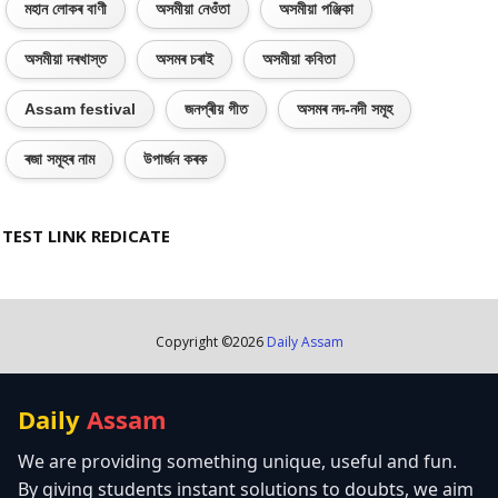
মহান লোকৰ বাণী
অসমীয়া নেওঁতা
অসমীয়া পঞ্জিকা
অসমীয়া দৰখাস্ত
অসমৰ চৰাই
অসমীয়া কবিতা
Assam festival
জনপ্ৰীয় গীত
অসমৰ নদ-নদী সমূহ
ৰজা সমূহৰ নাম
উপাৰ্জন কৰক
TEST LINK REDICATE
Copyright ©
2026
Daily Assam
Daily
Assam
We are providing something unique, useful and fun.
By giving students instant solutions to doubts, we aim