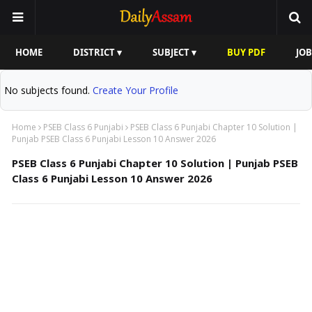
HOME
DISTRICT ▾
SUBJECT ▾
BUY PDF
JOB
No subjects found.
Create Your Profile
Home
PSEB Class 6 Punjabi
PSEB Class 6 Punjabi Chapter 10 Solution |
Punjab PSEB Class 6 Punjabi Lesson 10 Answer 2026
PSEB Class 6 Punjabi Chapter 10 Solution | Punjab PSEB
Class 6 Punjabi Lesson 10 Answer 2026