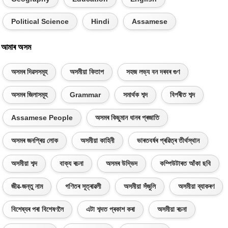
Political Science
Hindi
Assamese
আমাৰ অসম
অসমৰ দিৱসসমূহ
অসমীয়া কিতাপ
সহজ লভ্য বন দৰবৰ গুণ
অসমৰ জিলাসমূহ
Grammar
সমাৰ্থক শব্দ
বিপৰীত শব্দ
Assamese People
অসমৰ কিছুমান ধানৰ প্ৰজাতি
অসমৰ জনপ্ৰিয় লোক
অসমীয়া কাহিনী
ভাৰতবৰ্ষৰ প্ৰৱিত্ৰ তীৰ্থস্থান
অসমীয়া শব্দ
বাক্য ৰচনা
অসমৰ উদ্ভিদ
কম্পিউটাৰত আঁকা ছবি
জীৱ-জন্তু নাম
গণিতৰ সূত্ৰাৱলী
অসমীয়া সঁজুলি
অসমীয়া ব্যাকৰণ
বিশেষ্যৰ পৰা বিশেষণলৈ
এটা শব্দত প্ৰকাশ কৰা
অসমীয়া ৰচনা