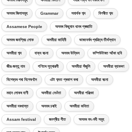
অসমৰ দিৱসসমূহ
অসমীয়া কিতাপ
সহজ লভ্য বন দৰবৰ গুণ
অসমৰ জিলাসমূহ
Grammar
সমাৰ্থক শব্দ
বিপৰীত শব্দ
Assamese People
অসমৰ কিছুমান ধানৰ প্ৰজাতি
অসমৰ জনপ্ৰিয় লোক
অসমীয়া কাহিনী
ভাৰতবৰ্ষৰ প্ৰৱিত্ৰ তীৰ্থস্থান
অসমীয়া শব্দ
বাক্য ৰচনা
অসমৰ উদ্ভিদ
কম্পিউটাৰত আঁকা ছবি
জীৱ-জন্তু নাম
গণিতৰ সূত্ৰাৱলী
অসমীয়া সঁজুলি
অসমীয়া ব্যাকৰণ
বিশেষ্যৰ পৰা বিশেষণলৈ
এটা শব্দত প্ৰকাশ কৰা
অসমীয়া ৰচনা
মহান লোকৰ বাণী
অসমীয়া নেওঁতা
অসমীয়া পঞ্জিকা
অসমীয়া দৰখাস্ত
অসমৰ চৰাই
অসমীয়া কবিতা
Assam festival
জনপ্ৰীয় গীত
অসমৰ নদ-নদী সমূহ