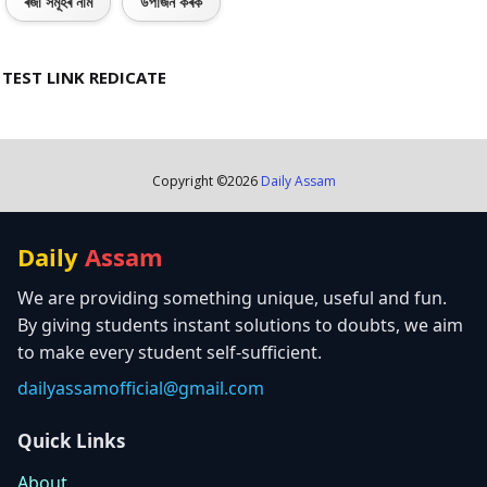
ৰজা সমূহৰ নাম
উপাৰ্জন কৰক
TEST LINK REDICATE
Copyright ©
2026
Daily Assam
Daily
Assam
We are providing something unique, useful and fun.
By giving students instant solutions to doubts, we aim
to make every student self-sufficient.
dailyassamofficial@gmail.com
Quick Links
About