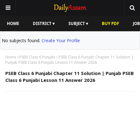
HOME
DISTRICT ▾
SUBJECT ▾
BUY PDF
JOB
No subjects found.
Create Your Profile
Home
PSEB Class 6 Punjabi
PSEB Class 6 Punjabi Chapter 11 Solution |
Punjab PSEB Class 6 Punjabi Lesson 11 Answer 2026
PSEB Class 6 Punjabi Chapter 11 Solution | Punjab PSEB
Class 6 Punjabi Lesson 11 Answer 2026