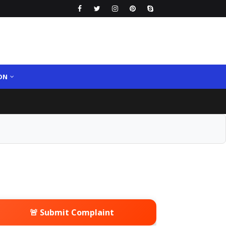
ON
🚨 Submit Complaint