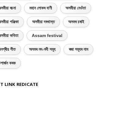
সমীয়া ৰচনা
মহান লোকৰ বাণী
অসমীয়া নেওঁতা
সমীয়া পঞ্জিকা
অসমীয়া দৰখাস্ত
অসমৰ চৰাই
সমীয়া কবিতা
Assam festival
নপ্ৰীয় গীত
অসমৰ নদ-নদী সমূহ
ৰজা সমূহৰ নাম
পাৰ্জন কৰক
T LINK REDICATE