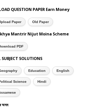
LOAD QUESTION PAPER Earn Money
Upload Paper
Old Paper
khya Mantrir Nijut Moina Scheme
Download PDF
L SUBJECT SOLUTIONS
Geography
Education
English
Political Science
Hindi
Assamese
ৰ অসম