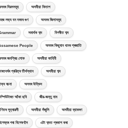
সমৰ দিৱসসমূহ
অসমীয়া কিতাপ
হজ লভ্য বন দৰবৰ গুণ
অসমৰ জিলাসমূহ
Grammar
সমাৰ্থক শব্দ
বিপৰীত শব্দ
Assamese People
অসমৰ কিছুমান ধানৰ প্ৰজাতি
সমৰ জনপ্ৰিয় লোক
অসমীয়া কাহিনী
াৰতবৰ্ষৰ প্ৰৱিত্ৰ তীৰ্থস্থান
অসমীয়া শব্দ
াক্য ৰচনা
অসমৰ উদ্ভিদ
ম্পিউটাৰত আঁকা ছবি
জীৱ-জন্তু নাম
ণিতৰ সূত্ৰাৱলী
অসমীয়া সঁজুলি
অসমীয়া ব্যাকৰণ
িশেষ্যৰ পৰা বিশেষণলৈ
এটা শব্দত প্ৰকাশ কৰা