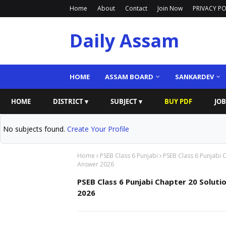
Home
About
Contact
Join Now
PRIVACY PO
Daily Assam
HOME
ASSAM BOARD
SANKARDEV
HOME
DISTRICT ▾
SUBJECT ▾
BUY PDF
JOB
No subjects found.
Create Your Profile
Home
PSEB Class 6 Punjabi
PSEB Class 6 Punjabi 
Answer 2026
PSEB Class 6 Punjabi Chapter 20 Soluti
2026