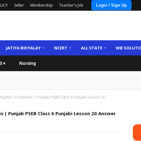
LICY
Seller
Membership
Teacher's Job
Login / Sign Up
JATIYA BIDYALAY
NCERT
ALL STATE
WB SOLUTI
S ▾
Nursing
Chapter 20 Solution | Punjab PSEB Class 6 Punjabi Lesson 20
on | Punjab PSEB Class 6 Punjabi Lesson 20 Answer