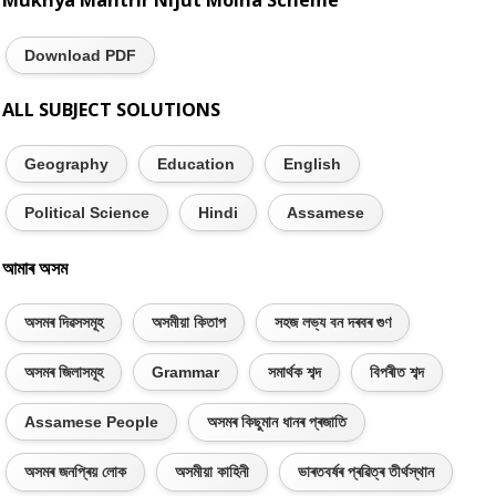
Mukhya Mantrir Nijut Moina Scheme
Download PDF
ALL SUBJECT SOLUTIONS
Geography
Education
English
Political Science
Hindi
Assamese
আমাৰ অসম
অসমৰ দিৱসসমূহ
অসমীয়া কিতাপ
সহজ লভ্য বন দৰবৰ গুণ
অসমৰ জিলাসমূহ
Grammar
সমাৰ্থক শব্দ
বিপৰীত শব্দ
Assamese People
অসমৰ কিছুমান ধানৰ প্ৰজাতি
অসমৰ জনপ্ৰিয় লোক
অসমীয়া কাহিনী
ভাৰতবৰ্ষৰ প্ৰৱিত্ৰ তীৰ্থস্থান