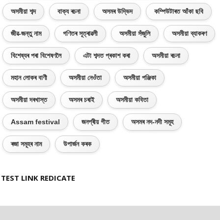
অসমীয়া শব্দ
বাক্য ৰচনা
অসমৰ উদ্ভিদ
কম্পিউটাৰত আঁকা ছবি
জীৱ-জন্তু নাম
গণিতৰ সূত্ৰাৱলী
অসমীয়া সঁজুলি
অসমীয়া ব্যাকৰণ
বিশেষ্যৰ পৰা বিশেষণলৈ
এটা শব্দত প্ৰকাশ কৰা
অসমীয়া ৰচনা
মহান লোকৰ বাণী
অসমীয়া নেওঁতা
অসমীয়া পঞ্জিকা
অসমীয়া দৰখাস্ত
অসমৰ চৰাই
অসমীয়া কবিতা
Assam festival
জনপ্ৰীয় গীত
অসমৰ নদ-নদী সমূহ
ৰজা সমূহৰ নাম
উপাৰ্জন কৰক
TEST LINK REDICATE