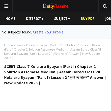
HOME
DISTRICT ▾
SUBJECT ▾
BUY PDF
JOB
No subjects found.
Create Your Profile
Home
Class 7 Kola aru Byayam Part I
SCERT Class 7 Kola aru Byayam
(Part I) Chapter 2 Solution Assamese Medium | Assam Borad Class VII
Kola aru Byayam (Part I) Lesson 2 "মৃৎশিল্পৰ আভাস" Answer | New Update
2026 |
SCERT Class 7 Kola aru Byayam (Part I) Chapter 2
Solution Assamese Medium | Assam Borad Class VII
Kola aru Byayam (Part I) Lesson 2 "মৃৎশিল্পৰ আভাস" Answer |
New Update 2026 |