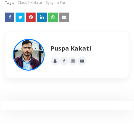
Tags:
Class 7 Kola aru Byayam Part I
Puspa Kakati