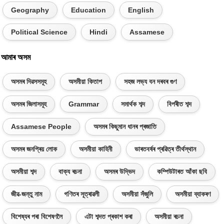
Geography
Education
English
Political Science
Hindi
Assamese
আমাৰ অসম
অসমৰ দিৱসসমূহ
অসমীয়া কিতাপ
সহজ লভ্য বন দৰবৰ গুণ
অসমৰ জিলাসমূহ
Grammar
সমাৰ্থক শব্দ
বিপৰীত শব্দ
Assamese People
অসমৰ কিছুমান ধানৰ প্ৰজাতি
অসমৰ জনপ্ৰিয় লোক
অসমীয়া কাহিনী
ভাৰতবৰ্ষৰ প্ৰৱিত্ৰ তীৰ্থস্থান
অসমীয়া শব্দ
বাক্য ৰচনা
অসমৰ উদ্ভিদ
কম্পিউটাৰত আঁকা ছবি
জীৱ-জন্তু নাম
গণিতৰ সূত্ৰাৱলী
অসমীয়া সঁজুলি
অসমীয়া ব্যাকৰণ
বিশেষ্যৰ পৰা বিশেষণলৈ
এটা শব্দত প্ৰকাশ কৰা
অসমীয়া ৰচনা