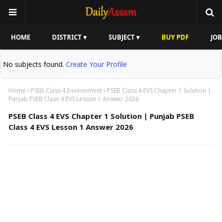
HOME
DISTRICT ▾
SUBJECT ▾
BUY PDF
JOB
No subjects found.
Create Your Profile
Home
PSEB Class 4 Environment
PSEB Class 4 EVS Chapter 1 Solution |
Punjab PSEB Class 4 EVS Lesson 1 Answer 2026
PSEB Class 4 EVS Chapter 1 Solution | Punjab PSEB
Class 4 EVS Lesson 1 Answer 2026