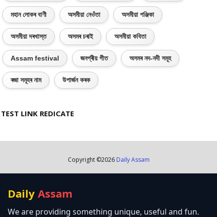
মহান লোকৰ বাণী
অসমীয়া নেওঁতা
অসমীয়া পঞ্জিকা
অসমীয়া দৰখাস্ত
অসমৰ চৰাই
অসমীয়া কবিতা
Assam festival
জনপ্ৰীয় গীত
অসমৰ নদ-নদী সমূহ
ৰজা সমূহৰ নাম
উপাৰ্জন কৰক
TEST LINK REDICATE
Copyright ©
2026
Daily Assam
Daily
Assam
We are providing something unique, useful and fun.