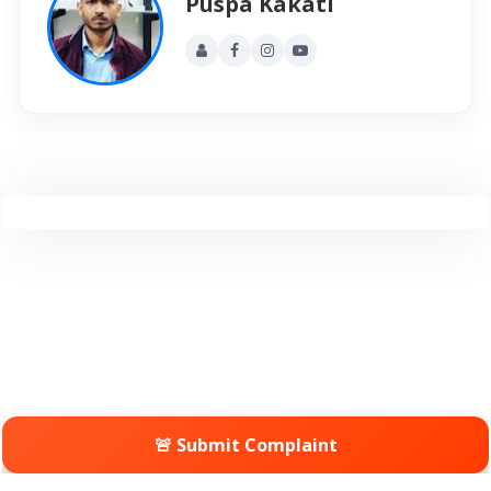
Puspa Kakati
🚨 Submit Complaint