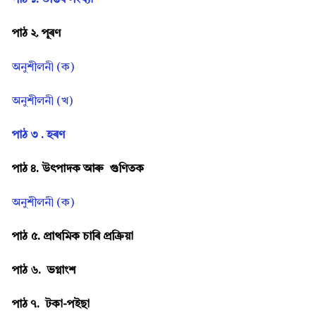
পাঠ ১. ডাঙৰ সংখ্যা
পাঠ ২. পূৰণ
অনুশীলনী (ক)
অনুশীলনী (খ)
পাঠ ৩ . হৰণ
পাঠ ৪. উৎপাদক আৰু গুণিতক
অনুশীলনী (ক)
পাঠ ৫. প্ৰাথমিক চাৰি প্ৰক্ৰিয়া
পাঠ ৬. ভগ্নাংশ
পাঠ ৭. টকা-পইছা