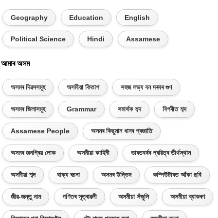
Geography
Education
English
Political Science
Hindi
Assamese
আমাৰ অসম
অসমৰ দিৱসসমূহ
অসমীয়া কিতাপ
সহজ লভ্য বন দৰবৰ গুণ
অসমৰ জিলাসমূহ
Grammar
সমাৰ্থক শব্দ
বিপৰীত শব্দ
Assamese People
অসমৰ কিছুমান ধানৰ প্ৰজাতি
অসমৰ জনপ্ৰিয় লোক
অসমীয়া কাহিনী
ভাৰতবৰ্ষৰ প্ৰৱিত্ৰ তীৰ্থস্থান
অসমীয়া শব্দ
বাক্য ৰচনা
অসমৰ উদ্ভিদ
কম্পিউটাৰত আঁকা ছবি
জীৱ-জন্তু নাম
গণিতৰ সূত্ৰাৱলী
অসমীয়া সঁজুলি
অসমীয়া ব্যাকৰণ