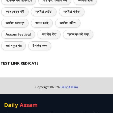
বিশেষ্যৰ পৰা বিশেষণলৈ
এটা শব্দত প্ৰকাশ কৰা
অসমীয়া ৰচনা
মহান লোকৰ বাণী
অসমীয়া নেওঁতা
অসমীয়া পঞ্জিকা
অসমীয়া দৰখাস্ত
অসমৰ চৰাই
অসমীয়া কবিতা
Assam festival
জনপ্ৰীয় গীত
অসমৰ নদ-নদী সমূহ
ৰজা সমূহৰ নাম
উপাৰ্জন কৰক
TEST LINK REDICATE
Copyright ©
2026
Daily Assam
Daily
Assam