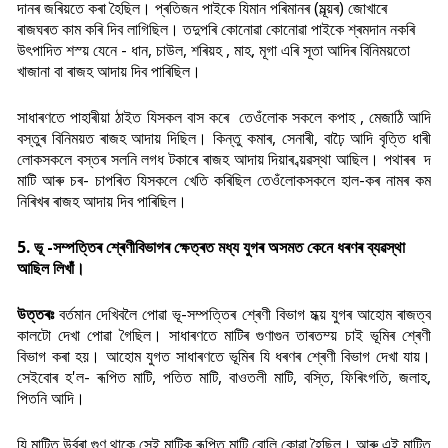
দানৰ জৰিয়তে কৰা হৈছিল। প্ৰতিজন পাইকে যিমান পৰিমানৰ (মূল্য়ৰ) জোখাৰে
ৰাজঘৰত কাম কৰি দিব লাগিছিল। তদুপৰি কোনোৱা কোনোৱা পাইকে শ্ৰমদান নকৰি
উ
ৎপাদিত শস্য় যেনে - ধান, চাউল, শৰিয়হ , মাহ, মূগা এৰি সূতা আদিৰ বিনিময়তো
খাজানা বা ৰাজহ আদায় দিব পাৰিছিল।
সাধাৰণতে পাহাৰীয়া ঠাইত যিসকল বাস কৰে তেওঁলোক সকলে কপাহ , মেজাঠি আদি
বস্তুৰ বিনিময়ত ৰাজহ আদায় দিছিল। কিন্তু কমাৰ, সেনাৰী, বাঢ়ৈ আদি বৃত্তি ধাৰী
লোকসকলে বস্তৰ সলনি লগধ টকাৰে ৰাজহ আদায় দিয়াৰ ব্য়ৱস্থা আছিল। পথাৰৰ দ
মাটি আৰু চৰ- চাপৰিত যিসকলে খেতি কৰিছিল তেওঁলোকসকলে হাল-কৰ নামৰ কম
নিৰিখৰ ৰাজহ আদায় দিব পাৰিছিল।
5. ভূ -সম্পত্তিৰ শ্ৰেণীবিভাগৰ ক্ষেত্ৰত মধ্য যুগৰ অসমত কেনে ধৰণৰ ব্যৱস্থা
আছিল লিখাঁ।
উত্তৰঃ
বৰ্তমান দেখিবলৈ পোৱা ভূ-সম্পত্তিৰ শ্ৰেণী বিভাগ মধ্য় যুগৰ আহোম ৰাজত্ব
কালটো দেখা পোৱা গৈছিল। সাধাৰণতে মাটিৰ গুণাগুন তাৰতম্য় চাই ভূমিৰ শ্ৰেণী
বিভাগ কৰা হয়। আহোম যুগত সাধাৰণতে ভূমিৰ যি ধৰণৰ শ্ৰেণী বিভাগ দেখা যায়।
সেইবোৰ হ'ল- ৰূপিত মাটি, পতিত মাটি, বাওতলী মাটি, বস্তি, ফিৰিংগতি, জলাহ,
পিতনি আদি।
যি মাটিত উৰ্বৰা গুণ থাকে সেই মাটিক ৰূপিত মাটি বোলি কোৱা হৈছিল। আৰু এই মাটিত