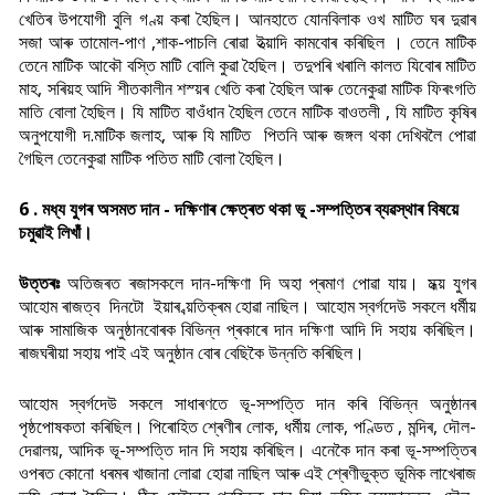
খেতিৰ উপযোগী বুলি গণ্য় কৰা হৈছিল। আনহাতে যোনবিলাক ওখ মাটিত ঘৰ দুৱাৰ
সজা আৰু তামোল-পাণ ,শাক-পাচলি ৰোৱা ইত্য়াদি কামবোৰ কৰিছিল । তেনে মাটিক
তেনে মাটিক আকৌ বস্তি মাটি বোলি কুৱা হৈছিল। তদুপৰি খৰালি কালত যিবোৰ মাটিত
মাহ, সৰিয়হ আদি শীতকালীন শস্য়ৰ খেতি কৰা হৈছিল আৰু তেনেকুৱা মাটিক ফিৰংগতি
মাতি বোলা হৈছিল। যি মাটিত বাওঁধান হৈছিল তেনে মাটিক বাওতলী , যি মাটিত কৃষিৰ
অনুপযোগী দ.মাটিক জলাহ, আৰু যি মাটিত পিতনি আৰু জঙ্গল থকা দেখিবলৈ পোৱা
গৈছিল তেনেকুৱা মাটিক পতিত মাটি বোলা হৈছিল।
6 . মধ্য যুগৰ অসমত দান - দক্ষিণাৰ ক্ষেত্ৰত থকা ভূ -সম্পত্তিৰ ব্যৱস্থাৰ বিষয়ে
চমুৱাই লিখাঁ।
উত্তৰঃ
অতিজৰত ৰজাসকলে দান-দক্ষিণা দি অহা প্ৰমাণ পোৱা যায়। মধ্য় যুগৰ
আহোম ৰাজত্ব দিনটো ইয়াৰ ব্য়তিক্ৰম হোৱা নাছিল। আহোম স্বৰ্গদেউ সকলে ধৰ্মীয়
আৰু সামাজিক অনুষ্ঠানবোৰক বিভিন্ন প্ৰকাৰে দান দক্ষিণা আদি দি সহায় কৰিছিল।
ৰাজঘৰীয়া সহায় পাই এই অনুষ্ঠান বোৰ বেছিকৈ উন্নতি কৰিছিল।
আহোম স্বৰ্গদেউ সকলে সাধাৰণতে ভূ-সম্পত্তি দান কৰি বিভিন্ন অনুষ্ঠানৰ
পৃষ্ঠপোষকতা কৰিছিল। পিৰোহিত শ্ৰেণীৰ লোক, ধৰ্মীয় লোক, পণ্ডিত , মন্দিৰ, দৌল-
দেৱালয়, আদিক ভূ-সম্পত্তি দান দি সহায় কৰিছিল। এনেকৈ দান কৰা ভূ-সম্পত্তিৰ
ওপৰত কোনো ধৰমৰ খাজানা লোৱা হোৱা নাছিল আৰু এই শ্ৰেণীভুক্ত ভূমিক লাখেৰাজ