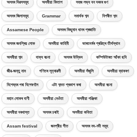
অসমৰ দিৱসসমূহ
অসমীয়া কিতাপ
সহজ লভ্য বন দৰবৰ গুণ
অসমৰ জিলাসমূহ
Grammar
সমাৰ্থক শব্দ
বিপৰীত শব্দ
Assamese People
অসমৰ কিছুমান ধানৰ প্ৰজাতি
অসমৰ জনপ্ৰিয় লোক
অসমীয়া কাহিনী
ভাৰতবৰ্ষৰ প্ৰৱিত্ৰ তীৰ্থস্থান
অসমীয়া শব্দ
বাক্য ৰচনা
অসমৰ উদ্ভিদ
কম্পিউটাৰত আঁকা ছবি
জীৱ-জন্তু নাম
গণিতৰ সূত্ৰাৱলী
অসমীয়া সঁজুলি
অসমীয়া ব্যাকৰণ
বিশেষ্যৰ পৰা বিশেষণলৈ
এটা শব্দত প্ৰকাশ কৰা
অসমীয়া ৰচনা
মহান লোকৰ বাণী
অসমীয়া নেওঁতা
অসমীয়া পঞ্জিকা
অসমীয়া দৰখাস্ত
অসমৰ চৰাই
অসমীয়া কবিতা
Assam festival
জনপ্ৰীয় গীত
অসমৰ নদ-নদী সমূহ