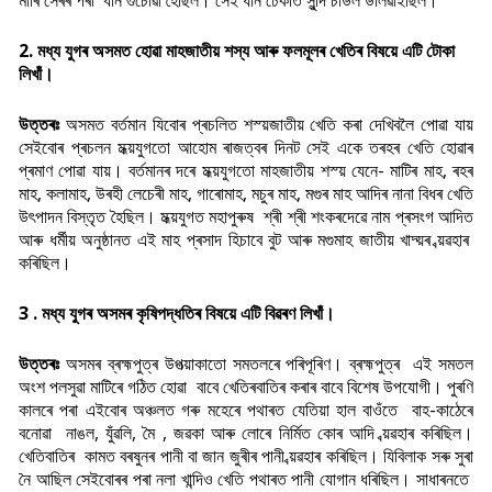
মাৰি সেৰৰ পৰা ধান গুচোৱা হৈছিল। সেই ধান ঢেকীত সুন্দি চাউল উলিৱাইছিল।
2. মধ্য যুগৰ অসমত হােৱা মাহজাতীয় শস্য আৰু ফলমূলৰ খেতিৰ বিষয়ে এটি টোকা
লিখাঁ।
উত্তৰঃ
অসমত বৰ্তমান যিবোৰ প্ৰচলিত শস্য়জাতীয় খেতি কৰা দেখিবলৈ পোৱা যায়
সেইবোৰ প্ৰচলন মধ্য়যুগতো আহোম ৰাজত্বৰ দিনট সেই একে তৰহৰ খেতি হোৱাৰ
প্ৰমাণ পোৱা যায়। বৰ্তমানৰ দৰে মধ্য়যুগতো মাহজাতীয় শস্য় যেনে- মাটিৰ মাহ, ৰহৰ
মাহ, কলামাহ, উৰহী লেচেৰী মাহ, গাৰোমাহ, মচুৰ মাহ, মগুৰ মাহ আদিৰ নানা বিধৰ খেতি
উ
ৎপাদন বিস্তৃত হৈছিল। মধ্য়যুগত মহাপুৰুষ শ্ৰী শ্ৰী শংকৰদেৱে নাম প্ৰসংগ আদিত
আৰু ধৰ্মীয় অনুষ্ঠানত এই মাহ প্ৰসাদ হিচাবে বুট আৰু মগুমাহ জাতীয় খাদ্য়ৰ ব্য়ৱহাৰ
কৰিছিল।
3 . মধ্য যুগৰ অসমৰ কৃষিপদ্ধতিৰ বিষয়ে এটি বিৱৰণ লিখাঁ।
উত্তৰঃ
অসমৰ ব্ৰহ্মপুত্ৰ উপত্য়াকাতো সমতলৰে পৰিপূৰিণ। ব্ৰহ্মপুত্ৰ এই সমতল
অংশ পলসুৱা মাটিৰে গঠিত হোৱা বাবে খেতিৰবাতিৰ কৰাৰ বাবে বিশেষ উপযোগী। পুৰণি
কালৰে পৰা এইবোৰ অঞ্চলত গৰু মহেৰে পথাৰত যেতিয়া হাল বাওঁতে বাহ-কাঠেৰে
বনোৱা নাঙল, যুঁৱলি, মৈ , জৱকা আৰু লোৰে নিৰ্মিত কোৰ আদি ব্য়ৱহাৰ কৰিছিল।
খেতিবাতিৰ কামত বৰষুনৰ পানী বা জান জুৰীৰ পানী ব্য়ৱহাৰ কৰিছিল। যিবিলাক সৰু সুৰা
নৈ আছিল সেইবোৰৰ পৰা নলা খান্দিও খেতি পথাৰত পানী যোগান ধৰিছিল। সাধাৰনতে