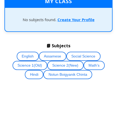
MY CLASS
No subjects found.
Create Your Profile
📘 Subjects
English
Assamese
Social Science
Science 1(Old)
Science 2(New)
Math's
Hindi
Notun Boigyanik Chinta