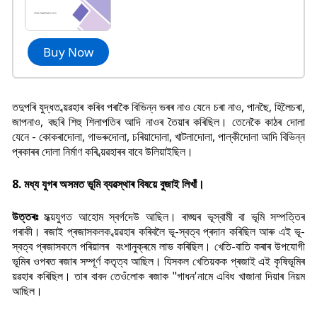
Buy Now
তদুপৰি যুদ্ধত ব্য়ৱহাৰ কৰিব পৰাকৈ বিভিন্ন ভৰৰ নাও যেনে চৰা নাও, পানছৈ, হিলৈচৰা,
জাপনাও, বছৰি শিহু শিলাপতিৰ আদি নাওৰ তৈয়াৰ কৰিছিল। তেনেকৈ কাঠৰ দোলা
যেনে - কোকৰাদোলা, গাভৰুদোলা, চৰিয়াদোলা, খাটলাদোলা, পাল্কীদোলা আদি বিভিন্ন
প্ৰকাৰৰ দোলা নিৰ্মাণ কৰি ব্য়ৱহাৰৰ বাবে উলিয়াইছিল।
8. মধ্য যুগৰ অসমত ভূমি ব্যৱস্থাৰ বিষয়ে বুজাই লিখাঁ।
উত্তৰঃ
মধ্য়যুগত আহোম স্বৰ্গদেউ আছিল। ৰাজ্য়ৰ ভূস্বামী বা ভূমি সম্পত্তিৰ
গৰাকী। ৰজাই প্ৰজাসকলক ব্য়ৱহাৰ কৰিবলৈ ভূ-স্বত্ব প্ৰদান কৰিছিল আৰু এই ভূ-
স্বত্ব প্ৰজাসকলে পৰিয়ালৰ বংশানুক্ৰমে লাভ কৰিছিল। খেতি-বাতি কৰাৰ উপযোগী
ভূমিৰ ওপৰত ৰজাৰ সম্পূৰ্ণ কতৃত্ব আছিল। যিসকল খেতিয়কক প্ৰজাই এই কৃষিভূমিৰ
ব্য়ৱহাৰ কৰিছিল। তাৰ বাবদ তেওঁলোক ৰজাক "গাধন'নামে এবিধ খাজানা দিয়াৰ নিয়ম
আছিল।