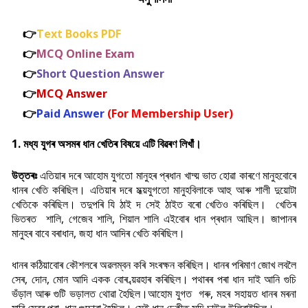
👉
Text Books PDF
👉
MCQ Online Exam
👉
Short Question Answer
👉
MCQ Answer
👉
Paid Answer
(For Membership User)
1. মধ্য যুগৰ অসমৰ ধান খেতিৰ বিষয়ে এটি বিৱৰণ লিখাঁ।
উত্তৰঃ
এতিয়াৰ দৰে আহোম যুগতো মানুহৰ প্ৰধান খাদ্য় ভাত হোৱা কাৰণে মানুহবোৰে
ধানৰ খেতি কৰিছিল। এতিয়াৰ দৰে মধ্য়যুগতো মানুহবিলাকে আহু আৰু শালী দুয়োটা
খেতিকে কৰিছিল। তদুপৰি যি ঠাই দ সেই ঠাইত বৰো খেতিও কৰিছিল। খেতিৰ
ভিতৰত শালি, গেজেব শালি, শিয়াল শালি এইবোৰ ধান প্ৰধান আছিল। জাপানৰ
মানুহৰ বাবে বৰাধান, জহা ধান আদিৰ খেতি কৰিছিল।
ধানৰ কঠিয়াবোৰ কৌশলৰে অৱলম্বন কৰি সংৰক্ষন কৰিছিল। ধানৰ পৰিমাণ জোখ লবলৈ
সেৰ, দোন, মোন আদি একক বোৰ ব্য়ৱহাৰ কৰিছিল। পথাৰৰ পৰা ধান দাই আনি গুচি
ভঁড়াল আৰু গুটি ভড়ালত থোৱা হৈছিল।আহোম যুগত গৰু, মহৰ সহায়ত ধানৰ মৰনা