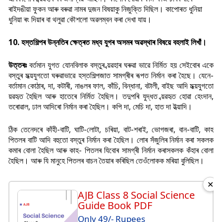
ৰাইদঙীয়া ফুকন আৰু বৰুৱা নামৰ দুজন বিষয়াকু নিজুক্তি দিছিল। কাপোৰত ধুনিয়া
ধুনিয়া ৰং দিয়াৰ বা থলুৱা কৌশলো অৱলম্বন কৰা দেখা যায়।
10. হস্তশিল্পৰ উন্নতিৰ ক্ষেত্ৰত মধ্য যুগৰ অসমৰ অৱস্থাৰ বিষয়ে বহলাই লিখাঁ।
উত্তৰঃ
বৰ্তমান যুগত যোনবিলাক বস্তুৰ ব্য়ৱহাৰ ঘৰুৱা ভাৱে নিৰ্মিত হয় সেইবোৰ একে
বস্তুৰ মধ্য়যুগতো ঘৰুৱাভাৱে হস্তশিল্পজাত সামগ্ৰীৰ ৰূপত নিৰ্মান কৰা হৈছে। যেনে-
বৰ্তামান কোঠাৰ, দা, কটাৰী, নাঙলৰ ফাল, কাঁচি, বিন্ধানা, বটালী, বাইছ আদি মধ্য়যুগতো
ব্য়ৱহৃত হৈছিল আৰু হাতেৰে নিৰ্মিত হৈছিল। তদুপৰি যুদ্ধত ব্য়ৱহৃত হোৱা হেংদান,
তৰোৱাল, ঢাল আদিৰো নিৰ্মান কৰা হৈছিল। কপি দা, মেচি দা, হাত দা ইত্য়াদি।
ঠিক তেনেদৰে কাঁহী-বাটি, ঘাটি-লোটা, চৰিয়া, বাট-শৰাই, ভোগজৰা, বান-বাটি, কাহ
পিতলৰ বাটি আদি
বহুতো
বস্তুৰ নিৰ্মান কৰা হৈছিল। লোৰ সঁজুলিৰ নিৰ্মান কৰা সকলক
কমাৰ বোলা হৈছিল আৰু কাহ- পিতলৰ যিবোৰ সামগ্ৰী নিৰ্মান কৰাসকলক কঁহাৰ বোলা
হৈছিল। আৰু যি মানুহে পিতলৰ বাচন তৈয়াৰ কৰিছিল তেওঁলোকক মৰিয়া বুলিছিল।
✕
AJB Class 8 Social Science
Guide Book PDF
Only 49/- Rupees