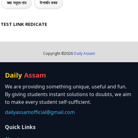
ৰজা সমূহৰ নাম
উপাৰ্জন কৰক
TEST LINK REDICATE
Copyright ©
2026
Daily Assam
Daily
Assam
We are providing something unique, useful and fun.
By giving students instant solutions to doubts, we aim
to make every student self-sufficient.
dailyassamofficial@gmail.com
Quick Links