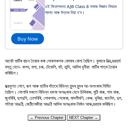
এই কিতাপখনত AJB Class 8 সমাজ বিজ্ঞান বিষয়ৰ
প্ৰশ্ন আৰু উত্তৰ দিয়া হ'ব।
Buy Now
আকৌ মাটিৰ বাচন তৈয়াৰ কৰা লোকসকলক কোমাৰ বোলা হৈছিল। কুমাৰে নিত্য় ব্য়ৱহাৰ্য
বস্তু যেনে- কলহ, মলা, চৰু, টেকেলি, ঘট, হান্দি, আদিৰ ধূনীয়া মাটিৰ পাত্ৰ তৈয়াৰ
কৰিছিল।
মধ্য়যুগত সোণ, ৰূপ আৰু হাতীৰ দাঁতৰে বিভিন্ন সুন্দৰ সুন্দৰ আ-অলংকাৰ নিৰ্মিত
হৈছিল। সোণাৰি সকলে বিভিন্ন ধৰণৰ অলঙ্কাৰ যেনে চিৰিখাৰু, মুঠি খাৰু, গাম খাৰু,
জুনবিৰি, দুগদুগি, ঢোলবিৰি, লোকপাৰ, গেজেৰা, মাদলীমণি, কেৰু, থুৰিয়া, জাংফাি, দুল,
পতিয়া আঙঠি, জেঠীনেজীয়া আঙঠি আদিৰ অলঙ্কাৰ নিৰ্মান আৰু ব্য়ৱহাৰ কৰিছিল।
← Previous Chapter
NEXT Chapter →