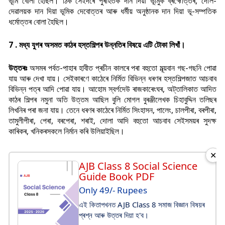
ভূমি বোলা হৈছিল। ঠিক সেইদৰে পুৰহিতক দান দিয়া ভূমুিক ব্ৰহ্মোত্তৰ, দৌল-
দেৱালয়ক দান দিয়া ভূমিক দেবোত্তৰ আৰু ধৰ্মীয় অনুষ্ঠানক দান দিয়া ভূ-সম্পতিক
ধৰ্মোত্তৰ বোলা হৈছিল।
7 . মধ্য যুগৰ অসমত কাঠৰ হস্তশিল্পৰ উন্নতিৰ বিষয়ে এটি টোকা লিখাঁ।
উত্তৰঃ
অসমৰ পৰ্বত-পাহাৰ হাবীত প্ৰচীন কালৰে পৰা বহুতো মূল্য়বান গছ-গছনি পোৱা
যায় আৰু দেখা যায়। সেইকাৰণে কাঠেৰে নিৰ্মিত বিভিন্ন ধৰণৰ হস্তশিল্পজাত আচবাব
বিভিন্ন পত্ৰ আদি পোৱা যায়। আহোম স্বৰ্গদেউ ৰাজকাৰেংঘৰ, অট্তালিকাত আদিত
কাঠৰ শিল্পৰ নমুনা অতি উত্তম আছিল বুলি মোগল বুৰঞ্জীলেখক চিহাবুদ্দিন তলিছৰ
লিখনিৰ পৰা জনা যায়। তেনে ধৰণৰ কাঠেৰে নিৰ্মিত সিংহাসন, পালেং, চালপীৰা, বৰপীৰা,
তামুলীপীৰা, পেৰা, বৰপেৰা, শৰাই, দোলা আদি বহুতো আচবাব সেইসময়ৰ সুদক্ষ
কাৰিকৰ, খনিকৰসকলে নিৰ্মান কৰি উলিয়াইছিল।
✕
AJB Class 8 Social Science
Guide Book PDF
Only 49/- Rupees
এই কিতাপখনত AJB Class 8 সমাজ বিজ্ঞান বিষয়ৰ
প্ৰশ্ন আৰু উত্তৰ দিয়া হ'ব।