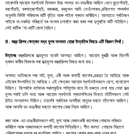
তাৰোপৰি আহোম স্বৰ্গদেউ যিসকল উচ্চ পদস্থ ডা-ডাঙৰীয়া আছিল যেনে বুঢ়াগোঁহাই,
বৰগোঁহাই, বৰপাত্ৰগোঁহাই, বৰবৰুৱা, বৰফুকন আদি তেওঁলোকৰ ব্য়ক্তিগত পদমৰ্যদা
অনুসৰি নিদিষ্ট পৰিমানৰ মাটি বৃত্তি আৰু পাইক প্ৰদান কৰিছিল। আনহাতে প্ৰতিজন
পাইকে দা-দৰৰ্মহা পৰিৱৰ্তে ঘৰ সংসাৰ চলাবলৈ ৰজা ঘৰৰ পৰা দুপুৰাকৈ মাটি পাইছিল।
সেই মাটিক 'গা-মাটি'বোলা হৈছিল।
9 . বস্ত্র শিল্পৰ ক্ষেত্ৰত মধ্য যুগৰ অসমত হােৱা উন্নতিৰ বিষয়ে এটি বিৱৰণ লিখাঁ।
উত্তৰঃ
বস্ত্ৰশিল্পৰো মধ্য়যুগত যথেষ্ট আগবঢ়া আছিল। আহোম বুৰঞ্জী আৰু বিদেশী
ভ্ৰমন কাৰীৰ বিবৰণৰ পৰা মধ্য়যুগৰ বস্ত্ৰশিল্পৰ বিষয়ে জনা যায়।
অসমত অতিজৰে পৰা পাট, মুগা, এৰী আৰু কপাহী কাপোৰ ব্য়ৱহৃত হৈ আহিছে আৰু
এইবোৰ উ
ৎপাদিত হৈ আহিছে। এই ক্ষেত্ৰত আহোম স্বৰ্গদেউসকলে বেশে, মনোযোগ
দিছিল। বিশেষকৈ বৰ্তমানৰ শুৱালকুচিৰ পাটমুগাৰ বাবে যি গুৰুত্ব দেখা যায় সেয়া মধ্য়
যুগৰ পৰাই চলি অহা আৰু আহোম স্বৰ্গদেউ প্ৰতাপসিংহৰ দিনতে তাঁতীসকলে সেই
ঠাইত সংস্থাপন দিছিল। তদুপৰি প্ৰতিঘৰ অসমীয়া মানুহৰ ঘৰতে তাঁতশাল আছিল।
আৰু আনকি ডা-ডাঙৰীয়া ঘৰতো কাপোৰ বোৱা নিয়ম আছিল।
ৰজা আৰু -ডা-ডাঙৰীয়াসকলে পাট, মুগা আৰু মেজাংকৰী কাপোৰৰ পোছাক পৰিধান
কৰিছিল আৰু প্ৰজাসকলে কপাহী কাপোৰ পিন্ধিছিল। শীত কালত পোছাক হিছাপে
এৰিকাপোৰৰ ব্য়ৱহাৰ বৰ জনপ্ৰিয় আছিল। কাপোৰ বোৱাৰ কাম-কাজ চাবৰ বাবে