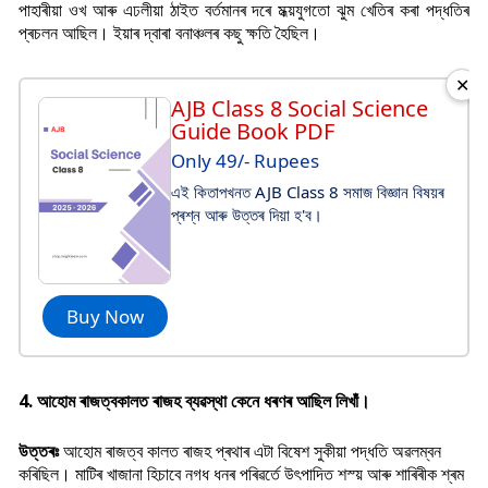
পাহাৰীয়া ওখ আৰু এঢলীয়া ঠাইত বৰ্তমানৰ দৰে মধ্য়যুগতো ঝুম খেতিৰ কৰা পদ্ধতিৰ
প্ৰচলন আছিল। ইয়াৰ দ্বাৰা বনাঞ্চলৰ কছু ক্ষতি হৈছিল।
✕
AJB Class 8 Social Science
Guide Book PDF
Only 49/- Rupees
এই কিতাপখনত AJB Class 8 সমাজ বিজ্ঞান বিষয়ৰ
প্ৰশ্ন আৰু উত্তৰ দিয়া হ'ব।
Buy Now
4. আহােম ৰাজত্বকালত ৰাজহ ব্যৱস্থা কেনে ধৰণৰ আছিল লিখাঁ।
উত্তৰঃ
আহোম ৰাজত্ব কালত ৰাজহ প্ৰথাৰ এটা বিষেশ সুকীয়া পদ্ধতি অৱলম্বন
কৰিছিল। মাটিৰ খাজানা হিচাবে নগধ ধনৰ পৰিৱৰ্তে উ
ৎপাদিত শস্য় আৰু শাৰিৰীক শ্ৰম