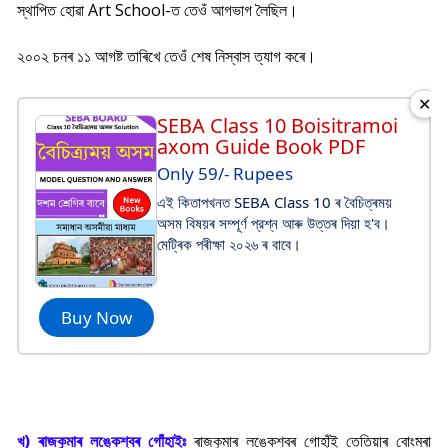
স্থাপিত হোৱা Art School-ত তেওঁ আগভাগ লৈছিল।
২০০২ চনৰ ১১ আগষ্ট তাৰিখে তেওঁ শেষ নিস্বাস ত্যাগ কৰে।
✕
SEBA Class 10 Boisitramoi
axom Guide Book PDF
Only 59/- Rupees
এই কিতাপখনত SEBA Class 10 ৰ বৈচিত্ৰময়
অসম বিষয়ৰ সম্পূর্ণ প্রশ্ন আৰু উত্তৰ দিয়া হ'ব।
মেট্ৰিক পৰীক্ষা ২০২৬ ৰ বাবে।
Buy Now
খ) ৰাজকুমাৰ লঙ্কেশ্বৰ গোঁ
হাইঃ
ৰাজকুমাৰ লঙ্কেশ্বৰ গোহাঁই তেতিয়াৰ বোংমৰা