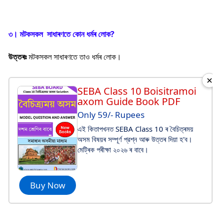
৩। মটকসকল সাধাৰণতে কোন ধৰ্মৰ লোক?
উত্তৰঃ
মটকসকল সাধাৰণতে তাও ধৰ্মৰ লোক।
✕
SEBA Class 10 Boisitramoi
axom Guide Book PDF
Only 59/- Rupees
এই কিতাপখনত SEBA Class 10 ৰ বৈচিত্ৰময়
অসম বিষয়ৰ সম্পূর্ণ প্রশ্ন আৰু উত্তৰ দিয়া হ'ব।
মেট্ৰিক পৰীক্ষা ২০২৬ ৰ বাবে।
Buy Now