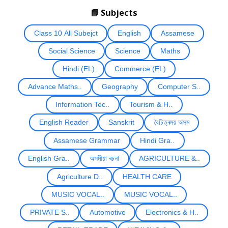
📘 Subjects
Class 10 All Subejct
English
Assamese
Social Science
Science
Maths
Hindi (EL)
Commerce (EL)
Advance Maths..
Geography
Computer S..
Information Tec..
Tourism & H..
English Reader
Sanskrit
বৈচিত্ৰময় অসম
Assamese Grammar
Hindi Gra..
English Gra..
অসমীয়া ৰচনা
AGRICULTURE &..
Agriculture D..
HEALTH CARE
MUSIC VOCAL..
MUSIC VOCAL..
PRIVATE S..
Automotive
Electronics & H..