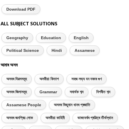
Download PDF
ALL SUBJECT SOLUTIONS
Geography
Education
English
Political Science
Hindi
Assamese
আমাৰ অসম
অসমৰ দিৱসসমূহ
অসমীয়া কিতাপ
সহজ লভ্য বন দৰবৰ গুণ
অসমৰ জিলাসমূহ
Grammar
সমাৰ্থক শব্দ
বিপৰীত শব্দ
Assamese People
অসমৰ কিছুমান ধানৰ প্ৰজাতি
অসমৰ জনপ্ৰিয় লোক
অসমীয়া কাহিনী
ভাৰতবৰ্ষৰ প্ৰৱিত্ৰ তীৰ্থস্থান