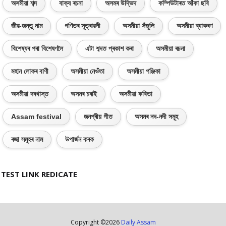
অসমীয়া শব্দ
বাক্য ৰচনা
অসমৰ উদ্ভিদ
কম্পিউটাৰত আঁকা ছবি
জীৱ-জন্তু নাম
গণিতৰ সূত্ৰাৱলী
অসমীয়া সঁজুলি
অসমীয়া ব্যাকৰণ
বিশেষ্যৰ পৰা বিশেষণলৈ
এটা শব্দত প্ৰকাশ কৰা
অসমীয়া ৰচনা
মহান লোকৰ বাণী
অসমীয়া নেওঁতা
অসমীয়া পঞ্জিকা
অসমীয়া দৰখাস্ত
অসমৰ চৰাই
অসমীয়া কবিতা
Assam festival
জনপ্ৰীয় গীত
অসমৰ নদ-নদী সমূহ
ৰজা সমূহৰ নাম
উপাৰ্জন কৰক
TEST LINK REDICATE
Copyright ©
2026
Daily Assam