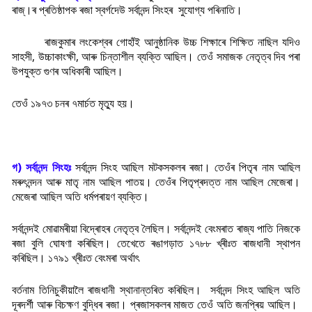
ৰাজ্।ৰ প্ৰতিষ্ঠাপক ৰজা স্বৰ্গদেউ সৰ্বানন্দ সিংহৰ সুযোগ্য পৰিনাতি।
ৰাজকুমাৰ লংকেশ্বৰ গোহাঁই আনুষ্ঠানিক উচ্চ শিক্ষাৰে শিক্ষিত নাছিল যদিও
সাহসী, উচ্চাকাংক্ষী, আৰু চিন্তাশীল ব্যক্তি আছিল। তেওঁ সমাজক নেতৃত্ব দিব পৰা
উপযুক্ত গুণৰ অধিকাৰী আছিল।
তেওঁ ১৯৭৩ চনৰ ৭মাৰ্চত মৃত্যু হয়।
গ) সৰ্বানন্দ সিংহঃ
সৰ্বানন্দ সিংহ আছিল মটকসকলৰ ৰজা। তেওঁৰ পিতৃৰ নাম আছিল
মৰু
ৎনন্দন আৰু মাতৃ নাম আছিল পাতয়। তেওঁৰ পিতৃপ্ৰদত্ত নাম আছিল মেজেৰা।
মেজেৰা আছিল অতি ধৰ্মপৰায়ণ ব্যক্তি।
সৰ্বানন্দই মোৱামৰীয়া বিদ্ৰোহৰ নেতৃত্ব লৈছিল। সৰ্বানন্দই বেংমৰাত ৰাজ্য পাতি নিজকে
ৰজা বুলি ঘোষণা কৰিছিল। তেখেতে ৰঙাগড়াত ১৭৮৮ খ্ৰীঃত ৰাজধানী স্থাপন
কৰিছিল। ১৭৯১ খ্ৰীঃত বেংমৰা অৰ্থা
ৎ
বৰ্তনাম তিনিচুকীয়ালৈ ৰাজধানী স্থানান্তৰিত কৰিছিল। সৰ্বানন্দ সিংহ আছিল অতি
দূৰদৰ্শী আৰু বিচক্ষণ বুদ্ধিৰ ৰজা। প্ৰজাসকলৰ মাজত তেওঁ অতি জনপ্ৰিয় আছিল।