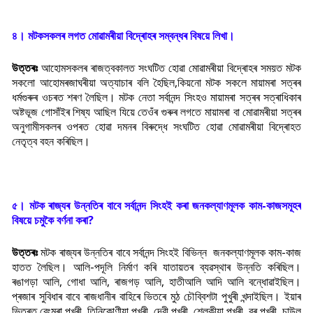
৪। মটকসকলৰ লগত মোৱামৰীয়া বিদ্ৰোহৰ সম্বন্ধৰ বিষয়ে লিখা।
উত্তৰঃ
আহোমসকলৰ ৰাজত্বকালত সংঘটিত হোৱা মোৱামৰীয়া বিদ্ৰোহৰ সময়ত মটক
সকলো আহোমৰজাঘৰীয়া অত্যাচাৰ বলি হৈছিল,কিয়নো মটক সকলে মায়ামৰা সত্ৰৰ
ধৰ্মগুৰুৰ ওচৰত শৰণ লৈছিল। মটক নেতা সৰ্বানন্দ সিংহও মায়ামৰা সত্ৰৰ সত্ৰাধিকাৰ
অষ্টভূজ গোসাঁইৰ শিষ্য আছিল যিয়ে তেওঁৰ গুৰুৰ লগতে মায়ামৰা বা মোৱামৰীয়া সত্ৰৰ
অনুগামীসকলৰ ওপৰত হোৱা দমনৰ বিৰুদ্ধে সংঘটিত হোৱা মোৱামৰীয়া বিদ্ৰোহত
নেতৃত্ব বহন কৰিছিল।
৫। মটক ৰাজ্যৰ উন্নতিৰ বাবে সৰ্বানন্দ সিংহই কৰা জনকল্যাণমূলক কাম-কাজসমূহৰ
বিষয়ে চমুকৈ বৰ্ণনা কৰা?
উত্তৰঃ
মটক ৰাজ্যৰ উন্নতিৰ বাবে সৰ্বানন্দ সিংহই বিভিন্ন জনকল্যাণমূলক কাম-কাজ
হাতত লৈছিল। আলি-পদূলি নিৰ্মাণ কৰি যাতায়তৰ ব্যৱস্থাৰ উন্নতি কৰিছিল।
ৰঙাগড়া আলি, গোধা আলি, ৰাজগড় আলি, হাতীআলি আদি আলি বন্ধোৱাইছিল।
প্ৰজাৰ সুবিধাৰ বাবে ৰাজধানীৰ বাহিৰে ভিতৰে মুঠ চৌব্বিশটা পুখুৰী খন্দাইছিল। ইয়াৰ
ভিতৰত বেংমৰা পুখুৰী, তিনিকোণীয়া পুখুৰী, দেৱী পুখুৰী, শেলুকীয়া পুখুৰী, বৰ পুখুৰী, চাউল