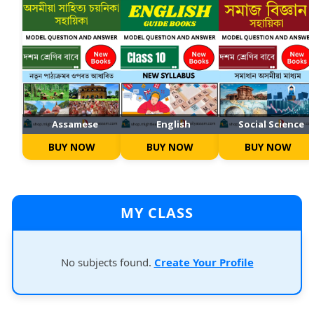
Assamese
English
Social Science
BUY NOW
BUY NOW
BUY NOW
MY CLASS
No subjects found.
Create Your Profile