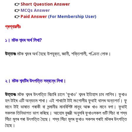
👉
Short Question Answer
👉
MCQs Answer
👉
Paid Answer
(For Membership User)
প্ৰশ্নাৱলীঃ
১। মটক শব্দৰ অৰ্থ লিখা
?
উত্তৰঃ
মটক শব্দৰ অৰ্থ হৈছে উপযুক্ত, জ্ঞানী, শক্তিশালী, পণ্ডিত লোক।
২। মটক শব্দটিৰ উ
ৎপত্তি সম্বন্ধে লিখা।
উত্তৰঃ
মটক শব্দৰ উ
ৎপত্তি বিচাৰি চালে '
ফুখাও' শব্দৰ ইতিহাস চাব লাগিব। ফুখাও
হল টাইৰ এটি অন্যতম শাখা। এই শাখাটো টাই মংগোলীয় ফুথাই থালৰ অন্তগৰ্ত। ফু
মানে টাই ভাষাত গৰাকী বা সন্মানীয় মানবিশিষ্ট মানুহ আৰু খাও মানে বগা। ফুথাই
সকলক তিনিভাগত ভাগ কৰিছে। আহোম বুৰঞ্জী অনুসৰি ফুখাওসকল গুটি সিঁচা বা শস্য
সিঁচা মূলৰ পৰা উ
ৎপত্তি হৈছে। শস্য সিঁচা মূলৰ ফুখাও সকলৰ পৰাই মটকৰ উ
ৎপত্তি
হৈছে।