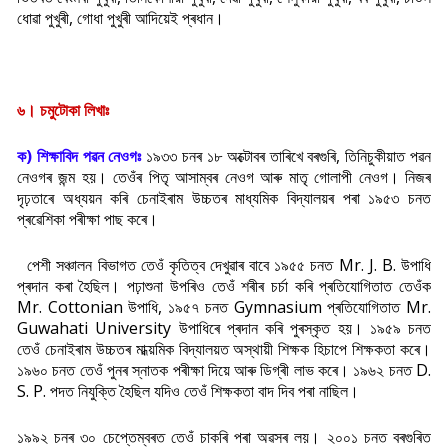
ধোৱা পুখুৰী, গোধা পুখুৰী আদিয়েই প্ৰধান।
৬। চমুটোকা লিখাঃ
ক) শিক্ষাবিদ পৱন নেওগঃ
১৯৩৩ চনৰ ১৮ অক্টোবৰ তাৰিখে বৰগুৰি, তিনিচুকীয়াত পৱন
নেওগৰ জন্ম হয়। তেওঁৰ পিতৃ আসাম্বৰ নেওগ আৰু মাতৃ গোলাপী নেওগ। নিজৰ
দৃঢ়তাৰে অধ্যয়ন কৰি চেনাইৰাম উচ্চতৰ মাধ্যমিক বিদ্যালয়ৰ পৰা ১৯৫৩ চনত
প্ৰৱেশিকা পৰীক্ষা পাছ কৰে।
পেশী সঞ্চালন বিভাগত তেওঁ কৃতিত্ব দেখুৱাৰ বাবে ১৯৫৫ চনত Mr. J. B. উপাধি
প্ৰদান কৰা হৈছিল। পঢ়াশুনা উপৰিও তেওঁ শৰীৰ চৰ্চা কৰি প্ৰতিযোগিতাত তেওঁক
Mr. Cottonian উপাধি, ১৯৫৭ চনত Gymnasium প্ৰতিযোগিতাত Mr.
Guwahati University উপাধিৰে প্ৰদান কৰি পুৰস্কৃত হয়। ১৯৫৯ চনত
তেওঁ চেনাইৰাম উচ্চতৰ মাধ্য়মিক বিদ্যালয়ত অস্থায়ী শিক্ষক হিচাপে শিক্ষকতা কৰে।
১৯৬০ চনত তেওঁ পুনৰ স্নাতক পৰীক্ষা দিয়ে আৰু ডিগ্ৰী লাভ কৰে। ১৯৬২ চনত D.
S. P. পদত নিযুক্তি হৈছিল যদিও তেওঁ শিক্ষকতা বাদ দিব পৰা নাছিল।
১৯৯২ চনৰ ৩০ চেপ্তেম্বৰত তেওঁ চাকৰি পৰা অৱসৰ লয়। ২০০১ চনত বৰগুৰিত