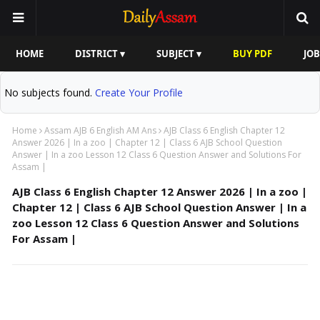
HOME
DISTRICT ▾
SUBJECT ▾
BUY PDF
JOB
No subjects found.
Create Your Profile
Home
Assam AJB 6 English AM Ans
AJB Class 6 English Chapter 12
Answer 2026 | In a zoo | Chapter 12 | Class 6 AJB School Question
Answer | In a zoo Lesson 12 Class 6 Question Answer and Solutions For
Assam |
AJB Class 6 English Chapter 12 Answer 2026 | In a zoo |
Chapter 12 | Class 6 AJB School Question Answer | In a
zoo Lesson 12 Class 6 Question Answer and Solutions
For Assam |