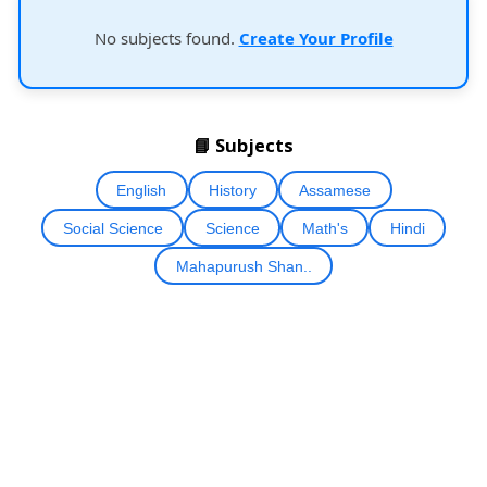
No subjects found.
Create Your Profile
📘 Subjects
English
History
Assamese
Social Science
Science
Math's
Hindi
Mahapurush Shan..