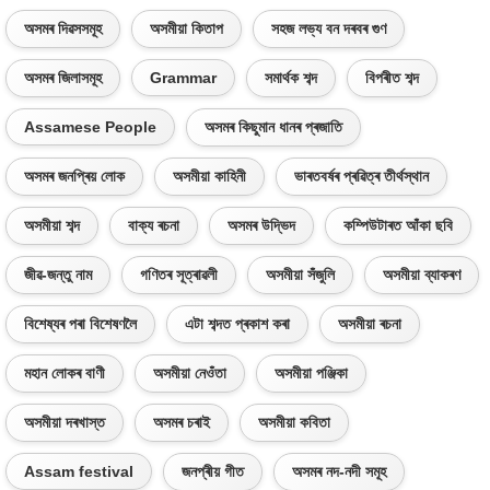
অসমৰ দিৱসসমূহ
অসমীয়া কিতাপ
সহজ লভ্য বন দৰবৰ গুণ
অসমৰ জিলাসমূহ
Grammar
সমাৰ্থক শব্দ
বিপৰীত শব্দ
Assamese People
অসমৰ কিছুমান ধানৰ প্ৰজাতি
অসমৰ জনপ্ৰিয় লোক
অসমীয়া কাহিনী
ভাৰতবৰ্ষৰ প্ৰৱিত্ৰ তীৰ্থস্থান
অসমীয়া শব্দ
বাক্য ৰচনা
অসমৰ উদ্ভিদ
কম্পিউটাৰত আঁকা ছবি
জীৱ-জন্তু নাম
গণিতৰ সূত্ৰাৱলী
অসমীয়া সঁজুলি
অসমীয়া ব্যাকৰণ
বিশেষ্যৰ পৰা বিশেষণলৈ
এটা শব্দত প্ৰকাশ কৰা
অসমীয়া ৰচনা
মহান লোকৰ বাণী
অসমীয়া নেওঁতা
অসমীয়া পঞ্জিকা
অসমীয়া দৰখাস্ত
অসমৰ চৰাই
অসমীয়া কবিতা
Assam festival
জনপ্ৰীয় গীত
অসমৰ নদ-নদী সমূহ