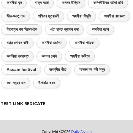
অসমীয়া শব্দ
বাক্য ৰচনা
অসমৰ উদ্ভিদ
কম্পিউটাৰত আঁকা ছবি
জীৱ-জন্তু নাম
গণিতৰ সূত্ৰাৱলী
অসমীয়া সঁজুলি
অসমীয়া ব্যাকৰণ
বিশেষ্যৰ পৰা বিশেষণলৈ
এটা শব্দত প্ৰকাশ কৰা
অসমীয়া ৰচনা
মহান লোকৰ বাণী
অসমীয়া নেওঁতা
অসমীয়া পঞ্জিকা
অসমীয়া দৰখাস্ত
অসমৰ চৰাই
অসমীয়া কবিতা
Assam festival
জনপ্ৰীয় গীত
অসমৰ নদ-নদী সমূহ
ৰজা সমূহৰ নাম
উপাৰ্জন কৰক
TEST LINK REDICATE
Copyright ©
2026
Daily Assam