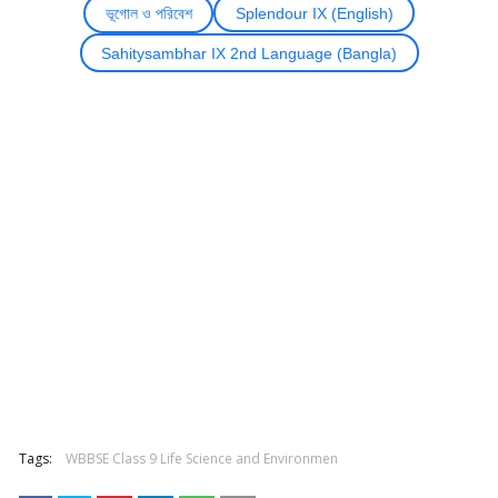
ভূগোল ও পরিবেশ
Splendour IX (English)
Sahitysambhar IX 2nd Language (Bangla)
Tags:
WBBSE Class 9 Life Science and Environmen