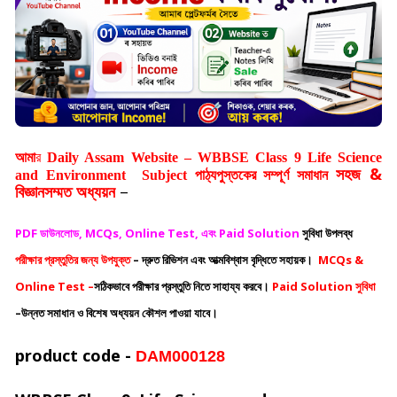
আমা
র
Daily Assam Website – WBBSE Class 9
Life Science
সহজ &
and
Environment
Subject
পাঠ্যপুস্তকের সম্পূর্ণ সমাধান
বিজ্ঞানসম্মত অধ্যয়ন
–
PDF ডাউনলোড, MCQs, Online Test, এবং Paid Solution
সুবিধা
উপলব্ধ
পরীক্ষার প্রস্তুতির জন্য উপযুক্ত
– দ্রুত রিভিশন এবং
আত্মবিশ্বাস বৃদ্ধিতে সহায়ক।
MCQs &
Online Test –
সঠিকভাবে পরীক্ষার প্রস্তুতি নিতে সাহায্য করবে।
Paid Solution সুবিধা
–উন্নত সমাধান ও বিশেষ অধ্যয়ন কৌশল পাওয়া যাবে।
product code -
DAM000128