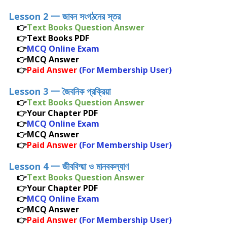
Lesson 2 一
জাবন সংগঠনের স্তর
👉
Text Books Question Answer
👉Text Books PDF
👉
MCQ Online Exam
👉MCQ Answer
👉
Paid Answer
(For Membership User)
Lesson 3 一
জৈবনিক প্রক্রিয়া
👉
Text Books Question Answer
👉
Your Chapter PDF
👉
MCQ Online Exam
👉MCQ Answer
👉
Paid Answer
(For Membership User)
Lesson 4 一
জীববিদ্য়া ও মানবকল্যাণ
👉
Text Books Question Answer
👉
Your Chapter PDF
👉
MCQ Online Exam
👉MCQ Answer
👉
Paid Answer
(For Membership User)