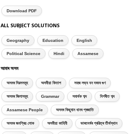
Download PDF
ALL SUBJECT SOLUTIONS
Geography
Education
English
Political Science
Hindi
Assamese
আমাৰ অসম
অসমৰ দিৱসসমূহ
অসমীয়া কিতাপ
সহজ লভ্য বন দৰবৰ গুণ
অসমৰ জিলাসমূহ
Grammar
সমাৰ্থক শব্দ
বিপৰীত শব্দ
Assamese People
অসমৰ কিছুমান ধানৰ প্ৰজাতি
অসমৰ জনপ্ৰিয় লোক
অসমীয়া কাহিনী
ভাৰতবৰ্ষৰ প্ৰৱিত্ৰ তীৰ্থস্থান