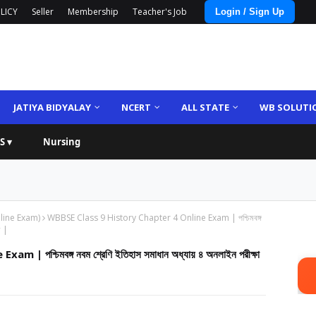
LICY
Seller
Membership
Teacher's Job
Login / Sign Up
JATIYA BIDYALAY
NCERT
ALL STATE
WB SOLUTI
S ▾
Nursing
line Exam)
WBBSE Class 9 History Chapter 4 Online Exam | পশ্চিমবঙ্গ
ণ |
শ্চিমবঙ্গ নবম শ্রেণি ইতিহাস সমাধান অধ্যায় ৪ অনলাইন পরীক্ষা