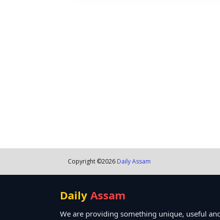
Copyright ©
2026
Daily Assam
Daily
Assam
We are providing something unique, useful and