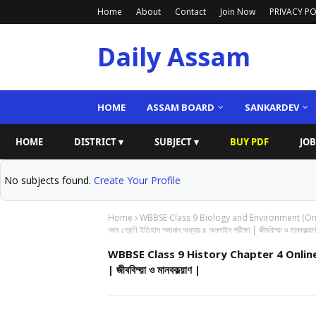
Home
About
Contact
Join Now
PRIVACY PO
Daily Assam
HOME
ASSAM BOARD
SANKARDEV
HOME
DISTRICT ▾
SUBJECT ▾
BUY PDF
JOB
No subjects found.
Create Your Profile
Home
WBBSE Class 9 Biology and Environment (On
নবম শ্রেণি ইতিহাস সমাধান অধ্যায় ৪ অনলাইন পরীক্ষা | জীববিদ্য়া ও মানবকল্য়া
WBBSE Class 9 History Chapter 4 Online Exam | প
| জীববিদ্য়া ও মানবকল্য়াণ |