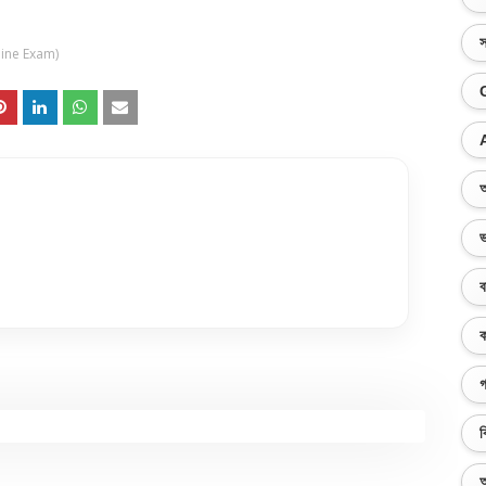
স
ine Exam)
অ
ভ
ব
ক
গ
ব
অ