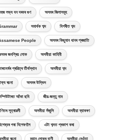
হজ লভ্য বন দৰবৰ গুণ
অসমৰ জিলাসমূহ
Grammar
সমাৰ্থক শব্দ
বিপৰীত শব্দ
Assamese People
অসমৰ কিছুমান ধানৰ প্ৰজাতি
সমৰ জনপ্ৰিয় লোক
অসমীয়া কাহিনী
াৰতবৰ্ষৰ প্ৰৱিত্ৰ তীৰ্থস্থান
অসমীয়া শব্দ
াক্য ৰচনা
অসমৰ উদ্ভিদ
ম্পিউটাৰত আঁকা ছবি
জীৱ-জন্তু নাম
ণিতৰ সূত্ৰাৱলী
অসমীয়া সঁজুলি
অসমীয়া ব্যাকৰণ
িশেষ্যৰ পৰা বিশেষণলৈ
এটা শব্দত প্ৰকাশ কৰা
সমীয়া ৰচনা
মহান লোকৰ বাণী
অসমীয়া নেওঁতা