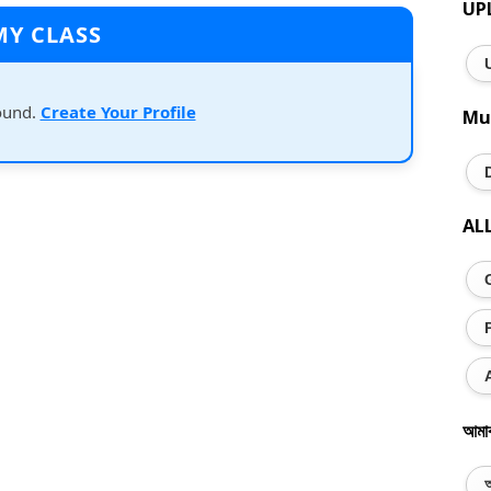
UP
MY CLASS
ound.
Create Your Profile
Mu
AL
আমা
অ