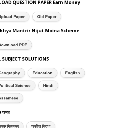
LOAD QUESTION PAPER Earn Money
Upload Paper
Old Paper
khya Mantrir Nijut Moina Scheme
Download PDF
L SUBJECT SOLUTIONS
Geography
Education
English
Political Science
Hindi
Assamese
ৰ অসম
সমৰ দিৱসসমূহ
অসমীয়া কিতাপ