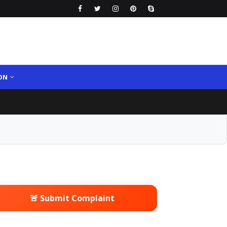
ON
🚨 Submit Complaint