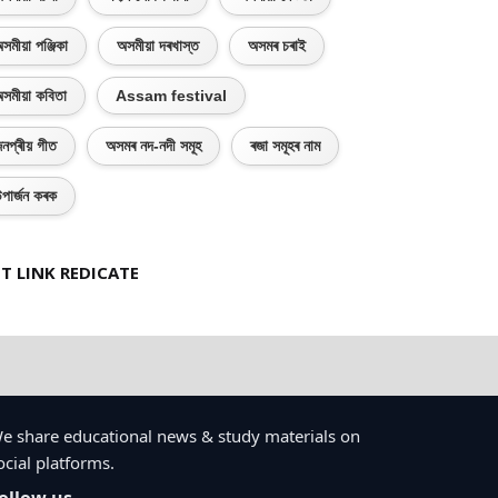
সমীয়া পঞ্জিকা
অসমীয়া দৰখাস্ত
অসমৰ চৰাই
সমীয়া কবিতা
Assam festival
নপ্ৰীয় গীত
অসমৰ নদ-নদী সমূহ
ৰজা সমূহৰ নাম
পাৰ্জন কৰক
T LINK REDICATE
e share educational news & study materials on
ocial platforms.