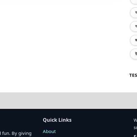
অ
অ
জ
উ
TES
Quick Links
W
s
About
 fun. By giving