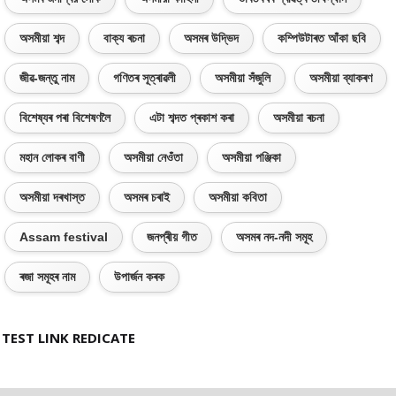
অসমীয়া শব্দ
বাক্য ৰচনা
অসমৰ উদ্ভিদ
কম্পিউটাৰত আঁকা ছবি
জীৱ-জন্তু নাম
গণিতৰ সূত্ৰাৱলী
অসমীয়া সঁজুলি
অসমীয়া ব্যাকৰণ
বিশেষ্যৰ পৰা বিশেষণলৈ
এটা শব্দত প্ৰকাশ কৰা
অসমীয়া ৰচনা
মহান লোকৰ বাণী
অসমীয়া নেওঁতা
অসমীয়া পঞ্জিকা
অসমীয়া দৰখাস্ত
অসমৰ চৰাই
অসমীয়া কবিতা
Assam festival
জনপ্ৰীয় গীত
অসমৰ নদ-নদী সমূহ
ৰজা সমূহৰ নাম
উপাৰ্জন কৰক
TEST LINK REDICATE