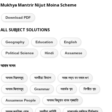
Mukhya Mantrir Nijut Moina Scheme
Download PDF
ALL SUBJECT SOLUTIONS
Geography
Education
English
Political Science
Hindi
Assamese
আমাৰ অসম
অসমৰ দিৱসসমূহ
অসমীয়া কিতাপ
সহজ লভ্য বন দৰবৰ গুণ
অসমৰ জিলাসমূহ
Grammar
সমাৰ্থক শব্দ
বিপৰীত শব্দ
Assamese People
অসমৰ কিছুমান ধানৰ প্ৰজাতি
অসমৰ জনপ্ৰিয় লোক
অসমীয়া কাহিনী
ভাৰতবৰ্ষৰ প্ৰৱিত্ৰ তীৰ্থস্থান