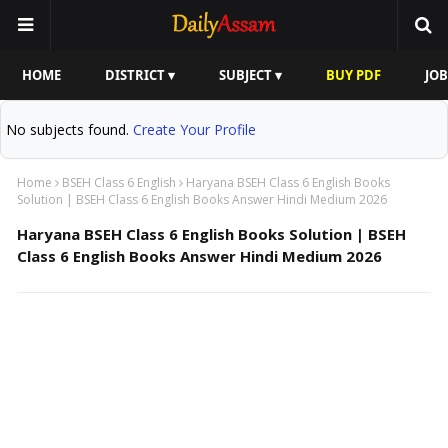
HOME
DISTRICT ▾
SUBJECT ▾
BUY PDF
JOB
No subjects found.
Create Your Profile
Home
BSEH Class 6 English
Haryana BSEH Class 6 English Books
Solution | BSEH Class 6 English Books Answer Hindi Medium 2026
Haryana BSEH Class 6 English Books Solution | BSEH
Class 6 English Books Answer Hindi Medium 2026