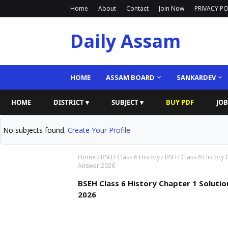
Home
About
Contact
Join Now
PRIVACY PO
Daily Assam
HOME
ASSAM BOARD
SANKARDEV
HOME
DISTRICT ▾
SUBJECT ▾
BUY PDF
JOB
No subjects found.
Create Your Profile
Home
BSEH Class 6 History
BSEH Class 6 History 
Answer 2026
BSEH Class 6 History Chapter 1 Soluti
2026