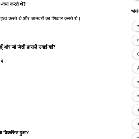
ा-क्या करते थे?
আমা
 इकट्ठा करते थे और जानवरों का शिकार करते थे।
অ
স
गेहूँ और जौ जैसी फ़सलें उगाई गईं?
में।
অ
ভ
ব
ক
्या विकसित हुआ?
গ