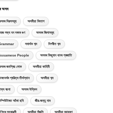
ৰ অসম
সমৰ দিৱসসমূহ
অসমীয়া কিতাপ
হজ লভ্য বন দৰবৰ গুণ
অসমৰ জিলাসমূহ
Grammar
সমাৰ্থক শব্দ
বিপৰীত শব্দ
Assamese People
অসমৰ কিছুমান ধানৰ প্ৰজাতি
সমৰ জনপ্ৰিয় লোক
অসমীয়া কাহিনী
াৰতবৰ্ষৰ প্ৰৱিত্ৰ তীৰ্থস্থান
অসমীয়া শব্দ
াক্য ৰচনা
অসমৰ উদ্ভিদ
ম্পিউটাৰত আঁকা ছবি
জীৱ-জন্তু নাম
ণিতৰ সূত্ৰাৱলী
অসমীয়া সঁজুলি
অসমীয়া ব্যাকৰণ