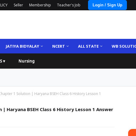
LICY
Seller
Membership
Teacher's Job
Login / Sign Up
JATIYA BIDYALAY
NCERT
ALL STATE
WB SOLUTI
S ▾
Nursing
Chapter 1 Solution | Haryana BSEH Class 6 History Lesson 1
on | Haryana BSEH Class 6 History Lesson 1 Answer