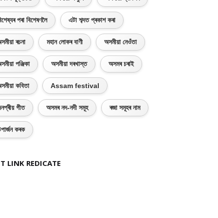
িশেষ্যৰ পৰা বিশেষণলৈ
এটা শব্দত প্ৰকাশ কৰা
সমীয়া ৰচনা
মহান লোকৰ বাণী
অসমীয়া নেওঁতা
সমীয়া পঞ্জিকা
অসমীয়া দৰখাস্ত
অসমৰ চৰাই
সমীয়া কবিতা
Assam festival
নপ্ৰীয় গীত
অসমৰ নদ-নদী সমূহ
ৰজা সমূহৰ নাম
পাৰ্জন কৰক
T LINK REDICATE