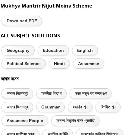
Mukhya Mantrir Nijut Moina Scheme
Download PDF
ALL SUBJECT SOLUTIONS
Geography
Education
English
Political Science
Hindi
Assamese
আমাৰ অসম
অসমৰ দিৱসসমূহ
অসমীয়া কিতাপ
সহজ লভ্য বন দৰবৰ গুণ
অসমৰ জিলাসমূহ
Grammar
সমাৰ্থক শব্দ
বিপৰীত শব্দ
Assamese People
অসমৰ কিছুমান ধানৰ প্ৰজাতি
অসমৰ জনপ্ৰিয় লোক
অসমীয়া কাহিনী
ভাৰতবৰ্ষৰ প্ৰৱিত্ৰ তীৰ্থস্থান