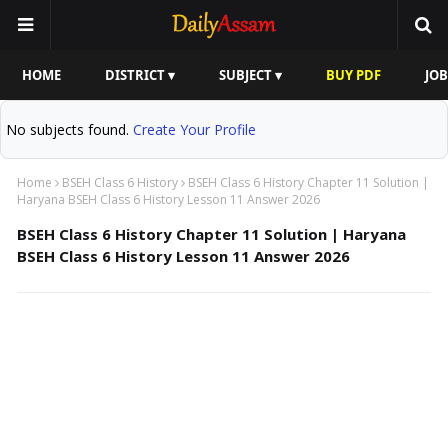
HOME
DISTRICT ▾
SUBJECT ▾
BUY PDF
JOB
No subjects found.
Create Your Profile
Home
BSEH Class 6 History
BSEH Class 6 History Chapter 11 Solution |
Haryana BSEH Class 6 History Lesson 11 Answer 2026
BSEH Class 6 History Chapter 11 Solution | Haryana
BSEH Class 6 History Lesson 11 Answer 2026