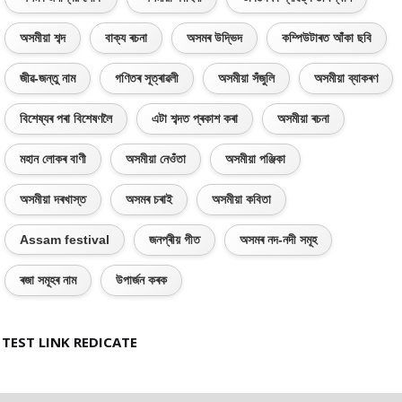
অসমীয়া শব্দ
বাক্য ৰচনা
অসমৰ উদ্ভিদ
কম্পিউটাৰত আঁকা ছবি
জীৱ-জন্তু নাম
গণিতৰ সূত্ৰাৱলী
অসমীয়া সঁজুলি
অসমীয়া ব্যাকৰণ
বিশেষ্যৰ পৰা বিশেষণলৈ
এটা শব্দত প্ৰকাশ কৰা
অসমীয়া ৰচনা
মহান লোকৰ বাণী
অসমীয়া নেওঁতা
অসমীয়া পঞ্জিকা
অসমীয়া দৰখাস্ত
অসমৰ চৰাই
অসমীয়া কবিতা
Assam festival
জনপ্ৰীয় গীত
অসমৰ নদ-নদী সমূহ
ৰজা সমূহৰ নাম
উপাৰ্জন কৰক
TEST LINK REDICATE